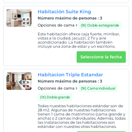
3 capacidades diferentes que respaldan la
oportunidad única de alojamiento. En nuestra sala de
Habitación Suite King
reuniones, nuestra innovadora infraestructura
Número máximo de personas
:
3
tecnológica y Nos preocupamos por la satisfacción de
Opciones de cama
(1X) Doble extragrande
nuestros huéspedes con nuestro entendimiento de
Esta habitación ofrece caja fuerte, minibar,
servicio bien equipado.
vistas a la ciudad, jacuzzi, 2 TV y aire
acondicionado. La habitación también
incluye una zona de estar y un escritorio.
Como The Merlot Hotel, buffet libre en el momento
más agradable del día Nuestros huéspedes pueden
Seleccione la fecha
disfrutar de una amplia variedad de sabores con la
opción de desayuno. puedes llegar. Ubicado dentro
del Hotel Merlot para una cena exclusiva Restaurante
Habitacion Triple Estandar
Harbiye y Blackfish, que se encuentran en la zona
Número máximo de personas
:
3
con sus ricos sabores Sirve a todos los invitados que
Opciones de cama
(1X) Cama individual
vienen del exterior de forma individual.
(1X) Doble grande
?
El deslumbramiento en la rica textura de Eskisehir , El
Todas nuestras habitaciones estándar son de
Merlot Hotel, & nbsp; moderno en todo su esplendor Te
28 m2. Algunas de nuestras habitaciones
tienen 1 cama de matrimonio (cama grande y
invita a su hospitalidad con comodidad y lujo. & Nbsp;
ancha) o 2 camas individuales. Además, todas
las instalaciones de las habitaciones son
estándar con nuestras otras habitaciones.
Ubicación