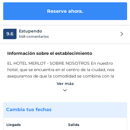
Reserve ahora.
Estupendo
9.6
548 comentarios
Información sobre el establecimiento
EL HOTEL MERLOT - SOBRE NOSOTROS En nuestro
hotel, que se encuentra en el centro de la ciudad, nos
aseguramos de que la comodidad se combina con la
decoración estética con un concepto de alojamiento y
Ver más
desayuno de 4 estrellas y un alojamiento espacioso con
80 habitaciones. En nuestras habitaciones decoradas con
detalles de lujo, nuestro objetivo era crear un espacio de
vida moderno con servicio de Internet inalámbrico y por
Cambia tus fechas
cable, amenidades especiales para el baño y diversas
configuraciones de bebidas. También está nuestro hotel,
Llegada
Salida
un gimnasio privado y servicio de valet.