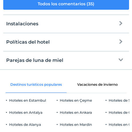
Todos los comentarios (35)
Instalaciones
Políticas del hotel
Internet
Entrada
Libre wifi
Después de 13:00
Parejas de luna de miel
Zonas comunes y todas las habitaciones
Salida
Antes de las 12:00
decoración de la habitación
Mascotas
Destinos turísticos populares
Vacaciones de invierno
Mascotas no permitidas
Servicio de desayuno una mañana a la
Áreas para fumar
habitación.
Hoteles en Estambul
Hoteles en Çeşme
Hoteles de S
habitaciones para no fumadores
Aparcamiento de coches
Adorno con pétalos de rosa
Niños
Hoteles en Antalya
Hoteles en Ankara
Hoteles de Ö
Los bebés menores de 2 no pagan
Pagado Estacionamiento privado
1 niño(s) hasta la edad de 3 por habitación no se cobra
Hoteles de Alanya
Hoteles en Mardin
Hoteles en 
Aparcamiento (fuera de las instalaciones)