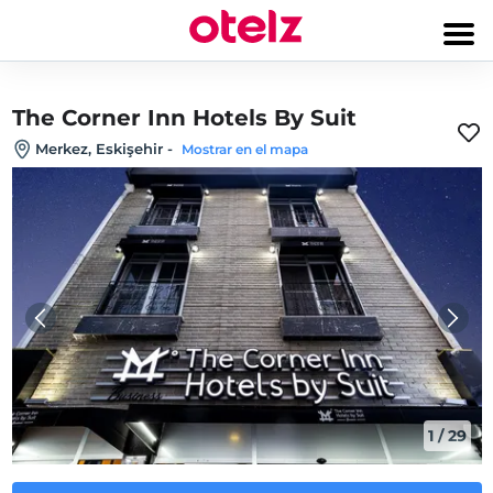
The Corner Inn Hotels By Suit
Merkez, Eskişehir
-
Mostrar en el mapa
1
/
29