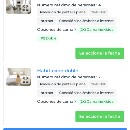
Número máximo de personas
:
4
Entrada
Televisión de pantalla plana
televisor
Después de 13:00
Internet
Conexión inalámbrica a internet
Salida
Opciones de cama
(2X) Cama individual
Antes de las 12:00
(1X) Doble
Mascotas
Mascotas no permitidas
Seleccione la fecha
Áreas para fumar
habitaciones para no fumadores
Habitación doble
Niños
Número máximo de personas
:
2
Los bebés menores de 2 no pagan
Televisión de pantalla plana
televisor
1 niño(s) hasta la edad de 3 por habitación no se cobra
Internet
Conexión inalámbrica a internet
Opciones de cama
(2X) Cama individual
Seleccione la fecha