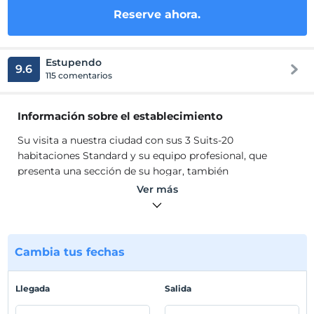
Reserve ahora.
Estupendo
9.6
115 comentarios
Información sobre el establecimiento
Su visita a nuestra ciudad con sus 3 Suits-20
habitaciones Standard y su equipo profesional, que
presenta una sección de su hogar, también
complementará sus agradables momentos.
Ver más
Estamos coronando sus viajes de negocios y el placer de
las vacaciones de fin de semana con un buffet libre y
variedades para untar con una presentación especial de
desayuno boutique para usted.
Cambia tus fechas
Sus agradables organizaciones que agregarán valor a
Llegada
Salida
sus reuniones y presentaciones de negocios boutique