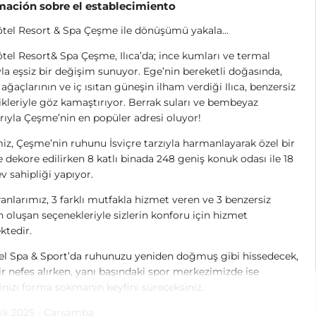
mación sobre el establecimiento
tel Resort & Spa Çeşme ile dönüşümü yakala...
tel Resort& Spa Çeşme, Ilıca’da; ince kumları ve termal
yla eşsiz bir değişim sunuyor. Ege’nin bereketli doğasında,
 ağaçlarının ve iç ısıtan güneşin ilham verdiği Ilıca, benzersiz
ikleriyle göz kamaştırıyor. Berrak suları ve bembeyaz
ıyla Çeşme’nin en popüler adresi oluyor!
iz, Çeşme’nin ruhunu İsviçre tarzıyla harmanlayarak özel bir
e dekore edilirken 8 katlı binada 248 geniş konuk odası ile 18
ev sahipliği yapıyor.
anlarımız, 3 farklı mutfakla hizmet veren ve 3 benzersiz
 oluşan seçenekleriyle sizlerin konforu için hizmet
ktedir.
el Spa & Sport’da ruhunuzu yeniden doğmuş gibi hissedecek,
ir nefes alırken, yanı başındaki spor merkezimizde ise
nizi forma sokmanın keyfini süreceksiniz.
lık 2025 - Çarşamba