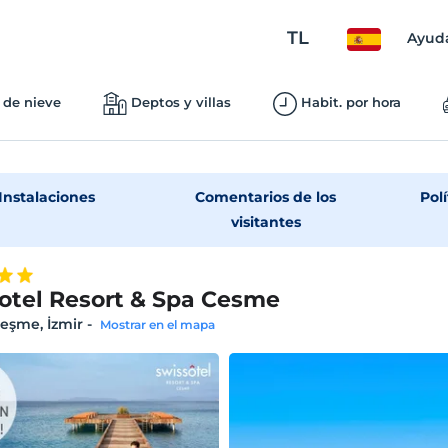
TL
Ayud
 de nieve
Deptos y villas
Habit. por hora
Instalaciones
Comentarios de los
Polí
visitantes
otel Resort & Spa Cesme
 Çeşme, İzmir
-
Mostrar en el mapa