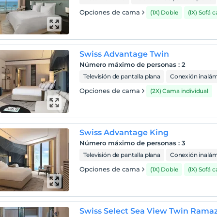
Opciones de cama
(1X) Doble
(1X) Sofá 
Swiss Advantage Twin
Número máximo de personas
:
2
Televisión de pantalla plana
Conexión inalámb
Opciones de cama
(2X) Cama individual
Swiss Advantage King
Número máximo de personas
:
3
Televisión de pantalla plana
Conexión inalámb
Opciones de cama
(1X) Doble
(1X) Sofá 