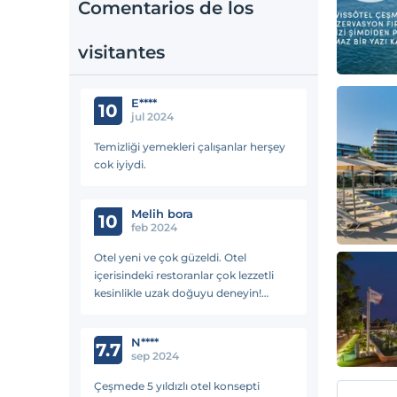
Comentarios de los
visitantes
E****
10
jul 2024
Temizliği yemekleri çalışanlar herşey
cok iyiydi.
Melih bora
10
feb 2024
Otel yeni ve çok güzeldi. Otel
içerisindeki restoranlar çok lezzetli
kesinlikle uzak doğuyu deneyin!
Lokasyon Çeşme için olabilecek en iyi
lokasyon diyebilirim.
N****
7.7
sep 2024
Çeşmede 5 yıldızlı otel konsepti