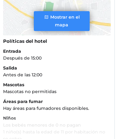
Mostrar en el
mapa
Políticas del hotel
Entrada
Después de 15:00
Salida
Antes de las 12:00
Mascotas
Mascotas no permitidas
Áreas para fumar
Hay áreas para fumadores disponibles.
Niños
Los bebés menores de 0 no pagan
1 niño(s) hasta la edad de 11 por habitación no
se cobra