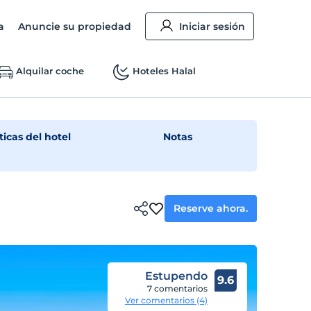
a
Anuncie su propiedad
Iniciar sesión
Alquilar coche
Hoteles Halal
ticas del hotel
Notas
Reserve ahora.
Estupendo
9.6
7 comentarios
Ver comentarios (4)