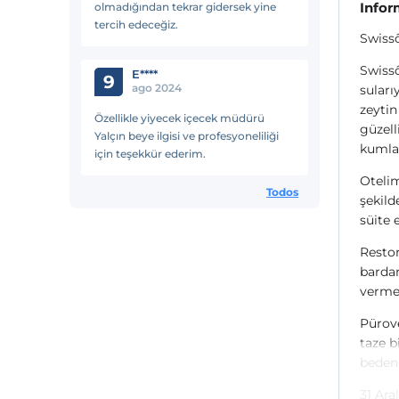
Infor
olmadığından tekrar gidersek yine
tercih edeceğiz.
Swissô
Swissô
E****
9
ago 2024
suları
zeytin
Özellikle yiyecek içecek müdürü
güzell
Yalçın beye ilgisi ve profesyoneliliği
kumlar
için teşekkür ederim.
Otelim
Todos
şekild
süite 
Restor
bardan
verme
Pürov
taze b
bedeni
31 Ara