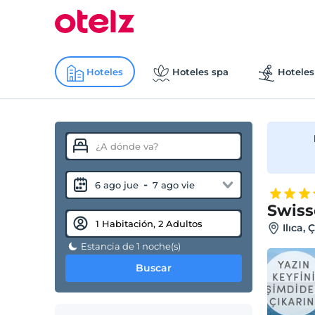
Hoteles
Hoteles spa
Hoteles
-
6 ago jue
7 ago vie
Swiss
Ilıca,
Estancia de 1 noche(s)
Buscar