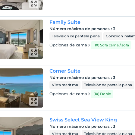
iz, Çeşme Merkezi’ne sadece 5.7 km, İzmir şehir merkezine
m ve İzmir Adnan Menderes Uluslararası Havalimanı’na ise 86.5
klıkta ideal bir konumda bulunmaktadır. Havalimanına iniş
ınızda, taksi seçeneğinin yanı sıra otelimizle iletişime geçerek
Family Suite
ransfer hizmetimiz hakkında bilgi alabilir, sorunsuz ve lüks bir
Número máximo de personas
:
3
uğun tadını çıkararak otelimize ulaşım sağlayabilirsiniz.
Televisión de pantalla plana
Conexión inalámb
Opciones de cama
(1X) Sofá cama / sofá
Corner Suite
Número máximo de personas
:
3
Vista marítima
Televisión de pantalla plana
Opciones de cama
(1X) Doble
Swiss Select Sea View King
Número máximo de personas
:
3
Vista marítima
Televisión de pantalla plana