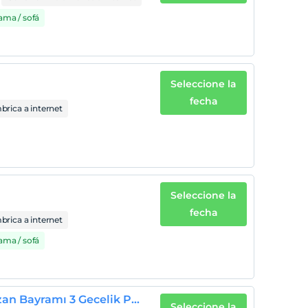
cama / sofá
Seleccione la
fecha
rica a internet
Seleccione la
fecha
rica a internet
cama / sofá
Swiss Select Sea View Twin Ramazan Bayramı 3 Gecelik Paket
Seleccione la