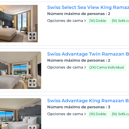
Número máximo de personas
:
2
Opciones de cama
(1X) Doble
(1X) Sofá 
Swiss Advantage Twin Ramazan Ba
Número máximo de personas
:
2
Opciones de cama
(2X) Cama individual
Swiss Advantage King Ramazan Ba
Número máximo de personas
:
3
Opciones de cama
(1X) Doble
(1X) Sofá 