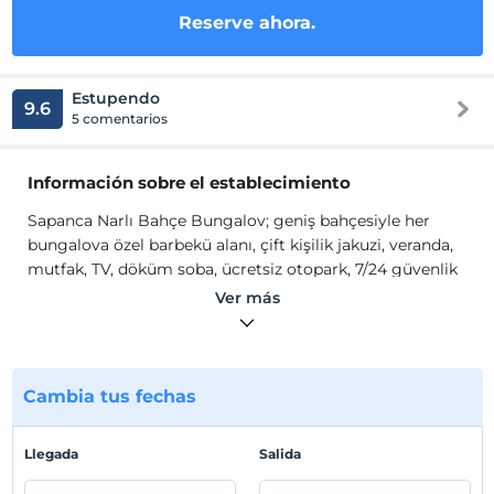
Reserve ahora.
Estupendo
9.6
5 comentarios
Información sobre el establecimiento
Sapanca Narlı Bahçe Bungalov; geniş bahçesiyle her
bungalova özel barbekü alanı, çift kişilik jakuzi, veranda,
mutfak, TV, döküm soba, ücretsiz otopark, 7/24 güvenlik
hizmeti ve izole ortam sunulmaktadır.
Ver más
Sapanca'nın eşsiz doğasında, unutulmaz bir konaklama
deneyimi vadeden tesis, 2 ve 4 kişilik bungalov
seçenekleriyle konforlu bir tatil fırsatı sunuyor. Tesis
Cambia tus fechas
toplamda 5300
m²
alan içerisine kurulmuştur. Tesisin
ortak alanlarında bulunan geniş bahçede ( 2.800
m²)
çocuk oyuncakları, trambolin, salıncaklar , oturma
Llegada
Salida
grupları ve açık hava sinema alanı yer almaktadır. Tesis