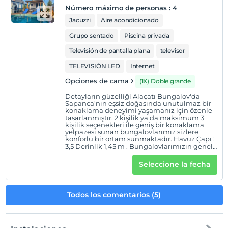
Número máximo de personas
:
4
Jacuzzi
Aire acondicionado
Grupo sentado
Piscina privada
Televisión de pantalla plana
televisor
TELEVISIÓN LED
Internet
Opciones de cama
(1X) Doble grande
Detayların güzelliği Alaçatı Bungalov'da
Sapanca'nın eşsiz doğasında unutulmaz bir
konaklama deneyimi yaşamanız için özenle
tasarlanmıştır. 2 kişilik ya da maksimum 3
kişilik seçenekleri ile geniş bir konaklama
yelpazesi sunan bungalovlarımız sizlere
konforlu bir ortam sunmaktadır. Havuz Çapı :
3,5 Derinlik 1,45 m . Bungalovlarımızın genel
özellikleri şu şekildedir ; 3 Kişiye kadar
konaklama imkânı, 0-6 yaş 1 çocuk ücretsiz ,
Seleccione la fecha
Isınma : Kalorifer sistemi ile sağlanmaktadır.
YAŞAM ALANI: Oturma grubu, Klima, Smart
Tv , Döküm şömine soba MUTFAK: Mutfak
içerisinde mutfak araç ve gereçleri
Todos los comentarios (5)
mevcuttur. Mini Buzdolabı YATAK ODASI: 1
adet çift kişilik yatak EĞLENCE : Netflix,
Jakuzi BAHÇE: Barbekü imkânı, Oturma
grubu ve Özel otopark