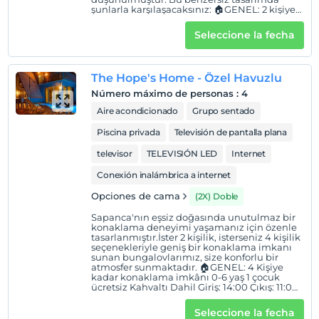
şunlarla karşılaşacaksınız: 🏠GENEL: 2 kişiye
Villabungalov ) odalarımızda kapalı havuz mevcuttur.
kadar konaklama imkanı 0-6 yaş 1 çocuk
ücretsiz Kahvaltı dahil Özel otopark Giriş:
Seleccione la fecha
İşletmemizde Ala Carte Restoran mevcut değildir.
14:00 Çıkış: 11:00 🏕YAŞAM ALANI: Oturma
grubu Smart TV Netflix Klima 🍽MUTFAK: Mini
Tesis içerisinde 5 farklı modelde konaklama yeri
buzdolabı Mutfak gereçleri Kettle Çaycı 🛏
mevcuttur.
YATAK ODASI: 1 adet çift kişilik yatak
The Hope's Home - Özel Havuzlu
🏊🏻‍♂️EĞLENCE: Özel havuz ( Havuzunda
Isıtma Yoktur ) 🍀BAHÇE: Dağ manzarası
Número máximo de personas
:
4
Ubicación
Veranda- Avlu Barbekü imkanı
Aire acondicionado
Grupo sentado
Tesis, Sakarya Sapanca'da konumlanmaktadır. Hastaneye
Piscina privada
Televisión de pantalla plana
3,5 km, en yakın market 2,5 km, Sapanca Sahil şeridi 3
km, Kırkpınar Sahili 2 km, en yakın restoran 500 m, AVM
televisor
TELEVISIÓN LED
Internet
4 km, Maşukiye 10 km, en yakın benzin istasyonu 3 km,
Conexión inalámbrica a internet
Orman Park 16 km, Sapanca Gölü'ne 300 m mesafededir.
Opciones de cama
(2X) Doble
Narlı bahçe Bungalov, araçla Sapanca sahili ve çarşı
merkezine 5 dakika, Kırkpınar Sahili’ne ise 3 dakika
Sapanca'nın eşsiz doğasında unutulmaz bir
konaklama deneyimi yaşamanız için özenle
mesafededir.
tasarlanmıştır.İster 2 kişilik, isterseniz 4 kişilik
seçenekleriyle geniş bir konaklama imkanı
sunan bungalovlarımız, size konforlu bir
atmosfer sunmaktadır. 🏠GENEL: 4 Kişiye
kadar konaklama imkânı 0-6 yaş 1 çocuk
Mostrar en el
ücretsiz Kahvaltı Dahil Giriş: 14:00 Çıkış: 11:00
🏕YAŞAM ALANI: Oturma grubu Klima Smart
mapa
Tv Netflix 🍽MUTFAK: Kahvaltı Dahil Mutfak
Seleccione la fecha
içerisinde mutfak araç ve gereçleri