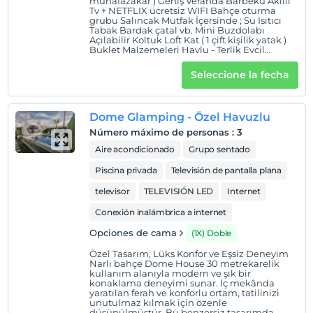
muhafazakar ) Geniş Veranda Barbekü Akıllı
Tv + NETFLIX ücretsiz WIFI Bahçe oturma
alışverişi yapılarak tesise giriş yapılabilmektedir.
grubu Salıncak Mutfak İçersinde ; Su Isıtıcı
Tabak Bardak çatal vb. Mini Buzdolabı
Bungalovlarımızın ısınması kalorifer sistemi ile
Açılabilir Koltuk Loft Kat ( 1 çift kişilik yatak )
Buklet Malzemeleri Havlu - Terlik Evcil
sağlanmakta olup, tüm bungalovlarımızda ev modeline
dostlarımızı Kabul edemiyoruz Cumartesi
göre 15.000 BTU ile 20.000 BTU arasında klima
günleri tek gece satışımız mevcut değildir.
Seleccione la fecha
mevcuttur. Şömineli bungalovlarımızda konaklayan
misafirlerimizin şömine kullanımları için konaklama
süresince 1 kez 1 kova odun ücretsiz olarak verilmektedir.
Dome Glamping - Özel Havuzlu
Şömine yakımı ücretsizdir. Rüzgarlı havalarda şömine
Número máximo de personas
:
3
yakımına izin verilmez.
Aire acondicionado
Grupo sentado
Piscina privada
Televisión de pantalla plana
Tüm bungalovlarımızın bahçesinde barbekü
televisor
TELEVISIÓN LED
Internet
bulunmaktadır. (Barbekü için mangal kömürü ve hijyen
açısından dolayı ızgara teli dahil değildir )
Conexión inalámbrica a internet
Glamping Dome hariç diğer tüm bungalovlarımızda
Opciones de cama
(1X) Doble
açılabilir koltuk bulunmaktadır.
Özel Tasarım, Lüks Konfor ve Eşsiz Deneyim
Narlı bahçe Dome House 30 metrekarelik
kullanım alanıyla modern ve şık bir
Havuz bağlantılı suite, havuz manzaralı, ısıtmalı özel
konaklama deneyimi sunar. İç mekânda
yaratılan ferah ve konforlu ortam, tatilinizi
havuzlu oda tipi ( The Hope s Home ) ile suite - iki yatak
unutulmaz kılmak için özenle
odalı, havuz manzaralı, ısıtmalı özel havuzlu (
düşünülmüştür. Bu benzersiz tasarımda