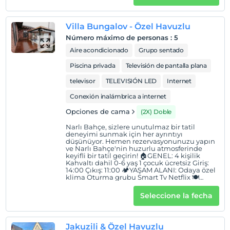
mevcuttur. Mini Buzdolabı Elektrikli ocak 🛏
Políticas del hotel
YATAK ODASI: Loft katta 1 adet çift kişilik
yatak Alt katta 1 adet çift kişilik yatak
Villa Bungalov - Özel Havuzlu
🏊🏻‍♂️EĞLENCE: Özel havuz 🍀BAHÇE: Barbekü
Entrada
imkânı Oturma grubu ve ateş kazanı Özel
Número máximo de personas
:
5
Después de 14:00
otopark
Aire acondicionado
Grupo sentado
Salida
Piscina privada
Televisión de pantalla plana
Antes de las 11:30
televisor
TELEVISIÓN LED
Internet
Mascotas
Mascotas no permitidas
Conexión inalámbrica a internet
Áreas para fumar
Opciones de cama
(2X) Doble
Hay áreas para fumadores disponibles.
Narlı Bahçe, sizlere unutulmaz bir tatil
deneyimi sunmak için her ayrıntıyı
Niños
düşünüyor. Hemen rezervasyonunuzu yapın
ve Narlı Bahçe'nin huzurlu atmosferinde
Los bebés menores de 2 no pagan
keyifli bir tatil geçirin! 🏠GENEL: 4 kişilik
1 niño(s) hasta la edad de 12 por habitación no se cobra
Kahvaltı dahil 0-6 yaş 1 çocuk ücretsiz Giriş:
14:00 Çıkış: 11:00 🏕YAŞAM ALANI: Odaya özel
klima Oturma grubu Smart Tv Netflix 🍽
MUTFAK: Mini buzdolabı Mini mutffak Kettle
Çaycı 🛏YATAK ODASI: 2 adet çift kişilik yatak
Seleccione la fecha
Kıyafet askılığı 🏊🏻‍♂️EĞLENCE: Özel havuz
Salıncak 🍀BAHÇE: Barbekü alanı Oturma
grubu
Jakuzili & Özel Havuzlu