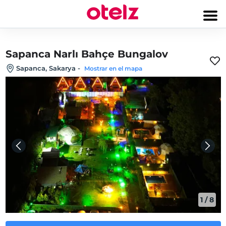
Sapanca Narlı Bahçe Bungalov
Sapanca, Sakarya
-
Mostrar en el mapa
1
/
8