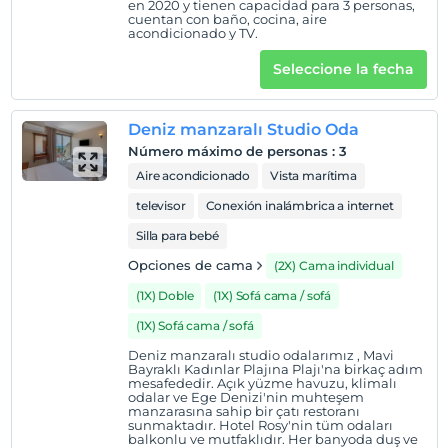
en 2020 y tienen capacidad para 3 personas,
cuentan con baño, cocina, aire
acondicionado y TV.
Mostrar en el
mapa
Seleccione la fecha
Políticas del hotel
Deniz manzaralı Studio Oda
Entrada
Número máximo de personas
:
3
Después de 13:00
Aire acondicionado
Vista marítima
Salida
televisor
Conexión inalámbrica a internet
Antes de las 12:00
Silla para bebé
Mascotas
Opciones de cama
(2X) Cama individual
Mascotas permitidas
(1X) Doble
(1X) Sofá cama / sofá
Áreas para fumar
(1X) Sofá cama / sofá
habitaciones para no fumadores
Deniz manzaralı studio odalarımız , Mavi
Niños
Bayraklı Kadınlar Plajına Plajı'na birkaç adım
Los bebés menores de 2 no pagan
mesafededir. Açık yüzme havuzu, klimalı
odalar ve Ege Denizi'nin muhteşem
Cada habitación es gratis para hasta 1 niños menores de
manzarasına sahip bir çatı restoranı
12 años
sunmaktadır. Hotel Rosy'nin tüm odaları
balkonlu ve mutfaklıdır. Her banyoda duş ve