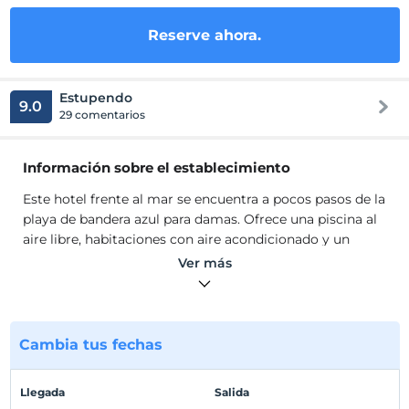
Reserve ahora.
Estupendo
9.0
29 comentarios
Información sobre el establecimiento
Este hotel frente al mar se encuentra a pocos pasos de la
playa de bandera azul para damas. Ofrece una piscina al
aire libre, habitaciones con aire acondicionado y un
restaurante en la azotea con impresionantes vistas al
Ver más
mar Egeo. Todas las habitaciones del Hotel Rosy están
equipadas con balcón privado, algunas con vistas al mar.
Cada baño tiene una ducha y un inodoro. El Rose hotel
Liegestühlen.Sie ofrece un solárium gratuito junto a la
Cambia tus fechas
piscina donde se puede jugar a los dardos o leer un libro
de la biblioteca del hotel.
Llegada
Salida
Este hotel frente al mar se encuentra a pocos pasos de la