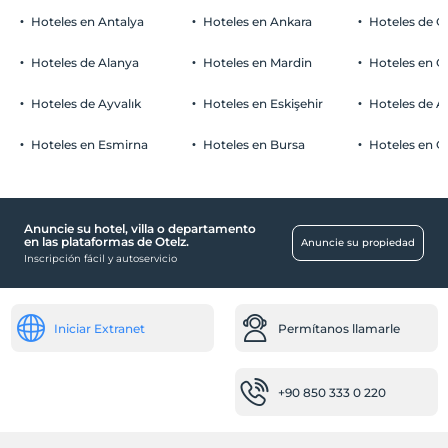
Aparcamiento de coches
Niños
Hoteles en Antalya
Hoteles en Ankara
Hoteles de Ö
Los bebés menores de 2 no pagan
Libre Estacionamiento privado
Cada habitación es gratis para hasta 1 niños menores de 12
Hoteles de Alanya
Hoteles en Mardin
Hoteles en 
Aparcamiento (en el sitio)
años
Cada habitación es gratis para hasta 2 niños menores de 12 años
Hoteles de Ayvalık
Hoteles en Eskişehir
Hoteles de 
Hoteles en Esmirna
Hoteles en Bursa
Hoteles en C
Piscina
Piscina exterior (estacional)
Anuncie su hotel, villa o departamento
habitaciones
en las plataformas de Otelz.
Anuncie su propiedad
Inscripción fácil y autoservicio
habitaciones familiares
Bebé
Iniciar Extranet
Permítanos llamarle
cuna
Transporte
+90 850 333 0 220
Transporte al aeropuerto (pagado)
Lugares públicos