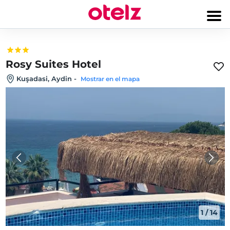
Rosy Suites Hotel
Kuşadasi, Aydin
-
Mostrar en el mapa
1
/
14