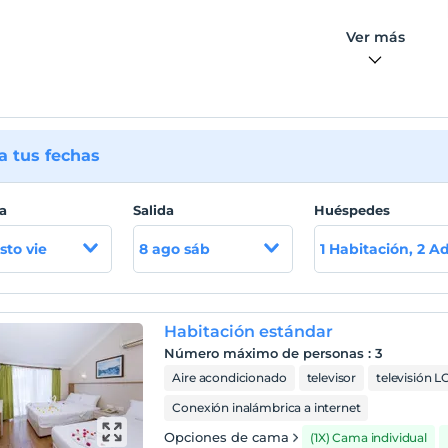
Ver más
 tus fechas
a
Salida
Huéspedes
sto vie
8 ago sáb
1 Habitación, 2 A
Habitación estándar
Número máximo de personas
:
3
Aire acondicionado
televisor
televisión L
Conexión inalámbrica a internet
Opciones de cama
(1X) Cama individual