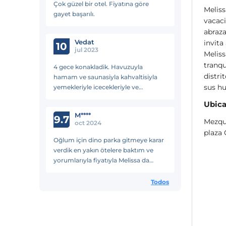
Çok güzel bir otel. Fiyatına göre
Meliss
gayet başarılı.
vacaci
abraza
Vedat
invita
10
jul 2023
Meliss
tranqu
4 gece konakladik. Havuzuyla
distri
hamam ve saunasiyla kahvaltisiyla
sus hu
yemekleriyle icecekleriyle ve
konumuyla plajiyla cok guzeldi.
Ubica
Hersey dahil tam bir tatil yaptik.
M****
9.7
Mezqu
oct 2024
plaza 
Oğlum için dino parka gitmeye karar
verdik en yakın ötelere baktım ve
yorumlarıyla fiyatıyla Melissa da
kalmayı karar verdik çok doğru bir
karar olmuş herşey harikaydı
Todos
çalışanlar temizlik yemekler v.b