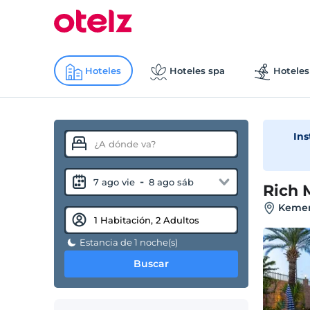
Hoteles
Hoteles spa
Hoteles
Ins
-
7 ago vie
8 ago sáb
Rich 
Kemer
Estancia de 1 noche(s)
Buscar