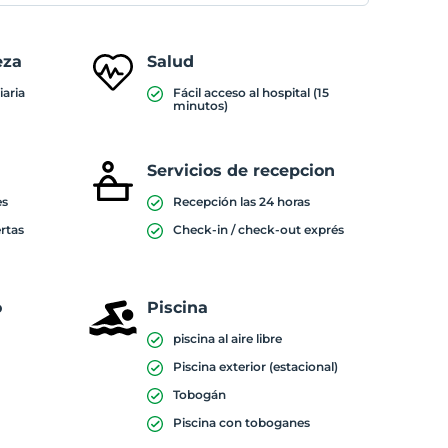
eza
Salud
iaria
Fácil acceso al hospital (15
minutos)
Servicios de recepcion
es
Recepción las 24 horas
rtas
Check-in / check-out exprés
o
Piscina
piscina al aire libre
Piscina exterior (estacional)
Tobogán
Piscina con toboganes