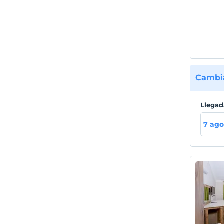
Cambia
Llegad
7 ago