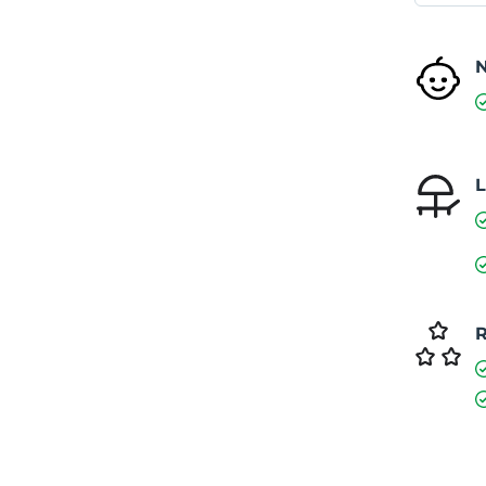
N
L
R