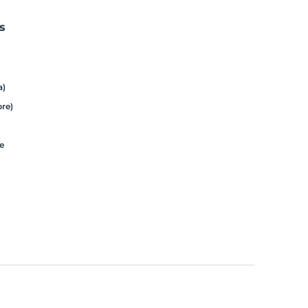
s
a)
bre)
re