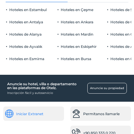
Adorno con pétalos de rosa
Áreas para fumar
Hoteles en Estambul
Hoteles en Çeşme
Hoteles de S
habitaciones para no fumadores
Aparcamiento de coches
Niños
Hoteles en Antalya
Hoteles en Ankara
Hoteles de Ö
Los bebés menores de 2 no pagan
Libre Aparcamiento público Libre
1 niño(s) hasta la edad de 6 por habitación no se cobra
Hoteles de Alanya
Hoteles en Mardin
Hoteles en 
Aparcamiento (en el sitio)
Hoteles de Ayvalık
Hoteles en Eskişehir
Hoteles de 
Haga clic para ver las Notas Especiales.
Hoteles en Esmirna
Hoteles en Bursa
Hoteles en C
habitaciones
habitaciones familiares
Anuncie su hotel, villa o departamento
Niño
en las plataformas de Otelz.
Anuncie su propiedad
Inscripción fácil y autoservicio
Piscina para niños
Transporte
Iniciar Extranet
Permítanos llamarle
Transporte al aeropuerto (pagado)
Discapacitados
+90 850 333 0 220