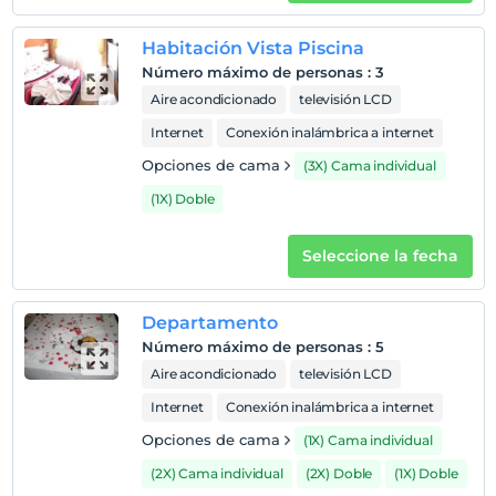
aeropuerto Izmir Adnan Menderes. Se encuentra a 17 km
de Kuşadası y Söke, y se encuentra a una distancia de
Habitación Vista Piscina
viaje de un día a lugares históricos y turísticos como
Número máximo de personas
:
3
Pamukkale, el parque nacional, Éfeso, la Virgen María,
Aire acondicionado
televisión LCD
Şirince, la cueva de Zeus.
Internet
Conexión inalámbrica a internet
Playa
Opciones de cama
(3X) Cama individual
Se encuentra a 200 metros de la playa.
(1X) Doble
Seleccione la fecha
Mostrar en el
mapa
Departamento
Políticas del hotel
Número máximo de personas
:
5
Aire acondicionado
televisión LCD
Entrada
Después de 14:00
Internet
Conexión inalámbrica a internet
Salida
Opciones de cama
(1X) Cama individual
Antes de las 12:00
(2X) Cama individual
(2X) Doble
(1X) Doble