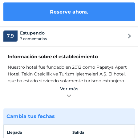
Reserve ahora.
Estupendo
7.9
7 comentarios
Información sobre el establecimiento
Nuestro hotel fue fundado en 2012 como Papatya Apart
Hotel, Tekin Otelcilik ve Turizm İşletmeleri A.Ş. El hotel,
que ha estado sirviendo solamente turismo extranjero
durante 20 años, se ha transformado en turismo
Ver más
alternativo con la renovación y renovación trabajo que
hemos realizado en 2012 sobre la intensa demanda de
usted y nuestro medio ambiente. Comenzado a servir
turismo alternativo.
Cambia tus fechas
Nuestro hotel fue fundado en 2012 como Papatya Apart
Hotel, Tekin Otelcilik ve Turizm İşletmeleri A.Ş. El hotel,
Llegada
Salida
que ha estado sirviendo solamente turismo extranjero