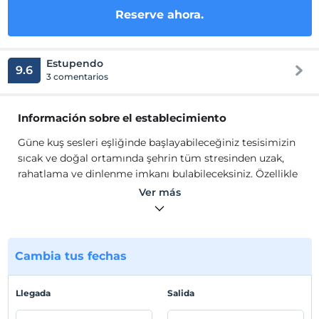
Reserve ahora.
Estupendo
9.6
3 comentarios
Información sobre el establecimiento
Güne kuş sesleri eşliğinde başlayabileceğiniz tesisimizin
sıcak ve doğal ortamında şehrin tüm stresinden uzak,
rahatlama ve dinlenme imkanı bulabileceksiniz. Özellikle
havuz yanında geniş bir bahçede yer alan hamak ve
Ver más
oturma yerleri size dinlenme ve keyif yapma imkanı
sunacak.
Gün boyunca kuş sesleri arasında dinlenip kitap
Cambia tus fechas
okuyabilir, havuzumuzda serinleyebilir, kahvenizi
yudumlayabilir, soğuk içecekler tadarak tatilin keyfine
varabilirsiniz. Siz dinlenirken, çocuklarınız
Llegada
Salida
pansiyonumuzun bahçesinde bulunan oyun grubunda