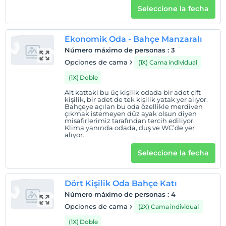
Seleccione la fecha
Políticas del hotel
Entrada
Ekonomik Oda - Bahçe Manzaralı
Después de 14:00
Número máximo de personas
:
3
Salida
Opciones de cama
(1X) Cama individual
Antes de las 11:00
(1X) Doble
Mascotas
Alt kattaki bu üç kişilik odada bir adet çift
Mascotas no permitidas
kişilik, bir adet de tek kişilik yatak yer alıyor.
Bahçeye açılan bu oda özellikle merdiven
çıkmak istemeyen düz ayak olsun diyen
Áreas para fumar
misafirlerimiz tarafından tercih ediliyor.
habitaciones para no fumadores
Klima yanında odada, duş ve WC’de yer
alıyor.
Niños
Seleccione la fecha
Los bebés menores de 2 no pagan
1 niño(s) hasta la edad de 6 por habitación no se cobra
Dört Kişilik Oda Bahçe Katı
Número máximo de personas
:
4
Opciones de cama
(2X) Cama individual
(1X) Doble