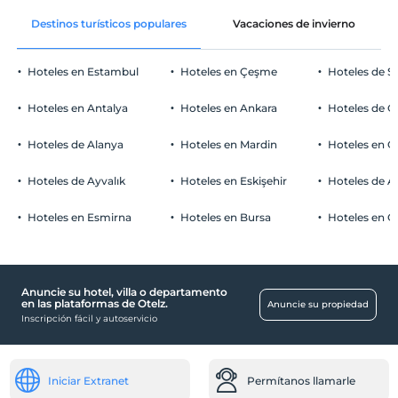
Libre wifi
Después de 14:00
playa de arena
Destinos turísticos populares
Vacaciones de invierno
Solo áreas comunes
Salida
Antes de las 11:00
Mar poco profundo en la orilla
Hoteles en Estambul
Hoteles en Çeşme
Hoteles de S
Mascotas
Mascotas no permitidas
Hoteles en Antalya
Hoteles en Ankara
Hoteles de Ö
Áreas para fumar
habitaciones para no fumadores
Hoteles de Alanya
Hoteles en Mardin
Hoteles en 
Aparcamiento de coches
Niños
Los bebés menores de 2 no pagan
Libre Estacionamiento privado
Hoteles de Ayvalık
Hoteles en Eskişehir
Hoteles de 
1 niño(s) hasta la edad de 6 por habitación no se cobra
Aparcamiento (en el sitio)
Hoteles en Esmirna
Hoteles en Bursa
Hoteles en C
Anuncie su hotel, villa o departamento
Piscina
en las plataformas de Otelz.
Anuncie su propiedad
Inscripción fácil y autoservicio
Piscina exterior (estacional)
Actividades deportivas
Barco de turismo
Iniciar Extranet
Permítanos llamarle