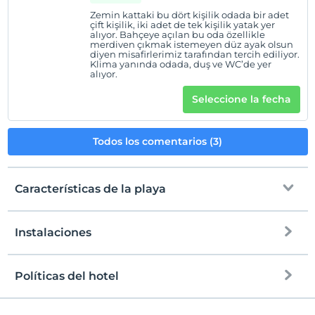
Zemin kattaki bu dört kişilik odada bir adet
çift kişilik, iki adet de tek kişilik yatak yer
alıyor. Bahçeye açılan bu oda özellikle
merdiven çıkmak istemeyen düz ayak olsun
diyen misafirlerimiz tarafından tercih ediliyor.
Klima yanında odada, duş ve WC’de yer
alıyor.
Seleccione la fecha
Todos los comentarios (3)
Características de la playa
Instalaciones
a la playa
A 300 metros
playa publica
Políticas del hotel
Internet
playa de gravilla
Entrada