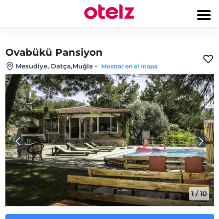
Ovabükü Pansiyon
Mesudiye, Datça,Muğla
-
Mostrar en el mapa
1
/
10