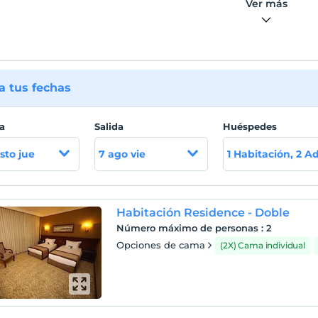
Ver más
 tus fechas
a
Salida
Huéspedes
sto jue
7 ago vie
1 Habitación, 2 A
Habitación Residence - Doble
Número máximo de personas
:
2
Opciones de cama
(2X) Cama individual