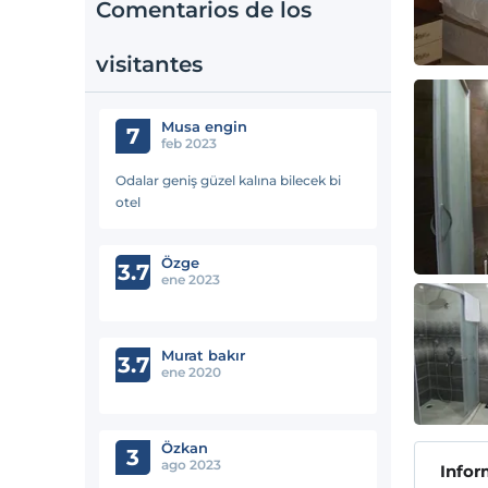
Comentarios de los
visitantes
Musa engin
7
feb 2023
Odalar geniş güzel kalına bilecek bi
otel
Özge
3.7
ene 2023
Murat bakır
3.7
ene 2020
Özkan
3
ago 2023
Infor