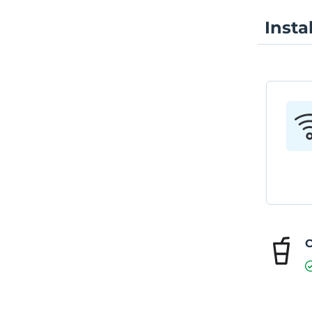
Insta
C