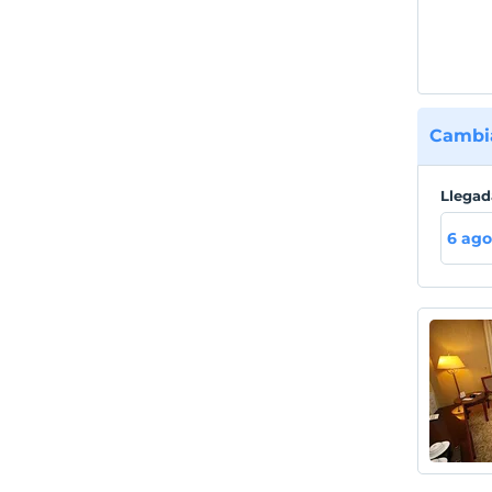
Cambia
Llegad
6 ago