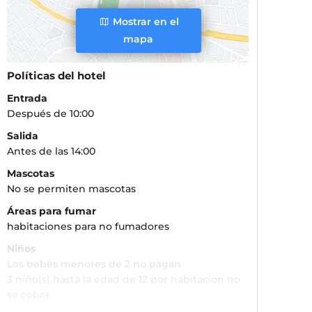
Mostrar en el
mapa
Políticas del hotel
Entrada
Después de 10:00
Salida
Antes de las 14:00
Mascotas
No se permiten mascotas
Áreas para fumar
habitaciones para no fumadores
Niños
Los bebés menores de 2 no pagan
3 niño(s) hasta la edad de 12 por habitación no
se cobra