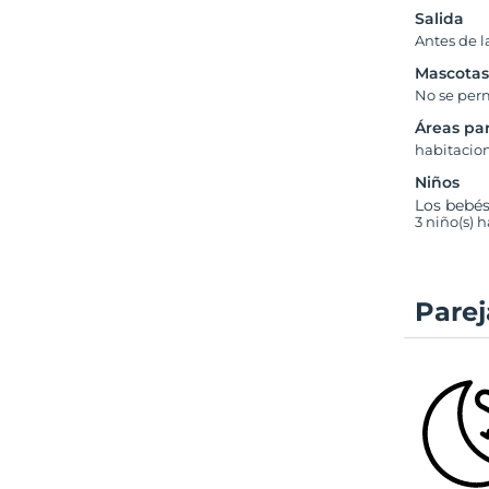
Salida
Antes de l
Mascota
No se per
Áreas pa
habitacio
Niños
Los bebé
3 niño(s) 
Parej