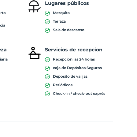
Lugares públicos
erto
Mezquita
Terraza
cia
Sala de descanso
eza
Servicios de recepcion
iaria
Recepción las 24 horas
caja de Depósitos Seguros
Deposito de valijas
o
Periódicos
Check-in / check-out exprés