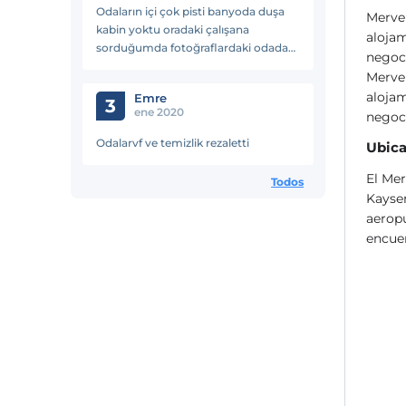
Odaların içi çok pisti banyoda duşa
Merve 
kabin yoktu oradaki çalışana
alojam
sorduğumda fotoğraflardaki odadan
negoci
istiyorum diye öyle bir odamız yok
Merve 
eski fotoğraflar diye geçiştirdi beni o
alojam
Emre
zaman dolandırıcılık bu
3
ene 2020
negoci
Odalarvf ve temizlik rezaletti
Ubica
El Mer
Todos
Kayser
aeropu
encuen