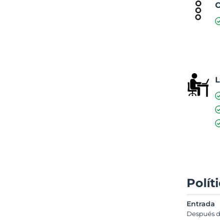
O
L
Polít
Entrada
Después d