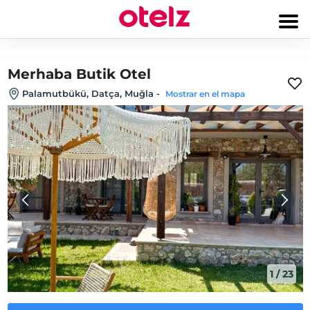
Merhaba Butik Otel
Palamutbükü, Datça, Muğla
-
Mostrar en el mapa
1
/
23