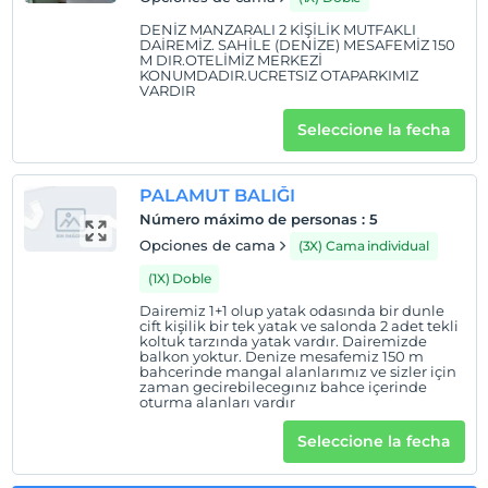
DENİZ MANZARALI 2 KİŞİLİK MUTFAKLI
DAİREMİZ. SAHİLE (DENİZE) MESAFEMİZ 150
M DIR.OTELİMİZ MERKEZİ
KONUMDADIR.UCRETSIZ OTAPARKIMIZ
VARDIR
Seleccione la fecha
PALAMUT BALIĞI
Número máximo de personas
:
5
Opciones de cama
(3X) Cama individual
(1X) Doble
Dairemiz 1+1 olup yatak odasında bir dunle
cift kişilik bir tek yatak ve salonda 2 adet tekli
koltuk tarzında yatak vardır. Dairemizde
balkon yoktur. Denize mesafemiz 150 m
bahcerinde mangal alanlarımız ve sizler için
zaman gecirebilecegınız bahce içerinde
oturma alanları vardır
Seleccione la fecha