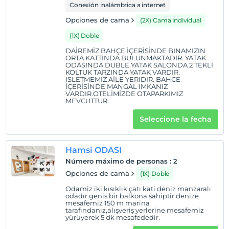
Conexión inalámbrica a internet
Opciones de cama
(2X) Cama individual
(1X) Doble
DAİREMİZ BAHÇE İÇERİSİNDE BINAMIZIN
ORTA KATTINDA BULUNMAKTADIR. YATAK
ODASINDA DUBLE YATAK SALONDA 2 TEKLİ
KOLTUK TARZINDA YATAK VARDIR.
ISLETMEMIZ AİLE YERIDIR. BAHCE
İÇERİSİNDE MANGAL IMKANIZ
VARDIR.OTELİMİZDE OTAPARKIMIZ
MEVCUTTUR.
Seleccione la fecha
Hamsi ODASI
Número máximo de personas
:
2
Opciones de cama
(1X) Doble
Odamiz iki kısıklık çatı kati deniz manzaralı
odadır.genis bir balkona sahiptir.denize
mesafemiz 150 m marina
tarafındanız,alışveriş yerlerine mesafemiz
yürüyerek 5 dk mesafededir.