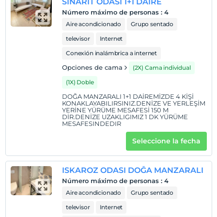
SINARIT ODASI 1+1 DAIRE
Número máximo de personas
:
4
Aire acondicionado
Grupo sentado
televisor
Internet
Conexión inalámbrica a internet
Opciones de cama
(2X) Cama individual
(1X) Doble
DOĞA MANZARALI 1+1 DAİREMİZDE 4 KİŞİ
KONAKLAYABILIRSINIZ.DENİZE VE YERLEŞİM
YERİNE YÜRÜME MESAFESİ 150 M
DİR.DENİZE UZAKLIGIMIZ 1 DK YÜRÜME
MESAFESINDEDIR
Seleccione la fecha
ISKAROZ ODASI DOĞA MANZARALI
Número máximo de personas
:
4
Aire acondicionado
Grupo sentado
televisor
Internet