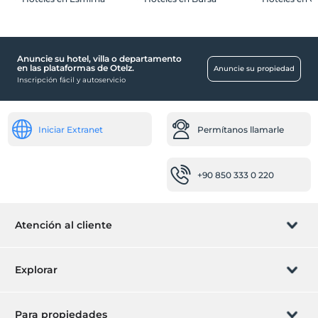
Anuncie su hotel, villa o departamento
Comidas & Bebidas
en las plataformas de Otelz.
Anuncie su propiedad
Inscripción fácil y autoservicio
Instalaciones para barbacoa
Lugares públicos
jardín
Iniciar Extranet
Permítanos llamarle
habitaciones
+90 850 333 0 220
habitaciones familiares
Servicios de limpieza
Ropa sucia
Atención al cliente
Gestionar reservas
Explorar
Permítanos llamarle
Tarjeta de regalo
Para propiedades