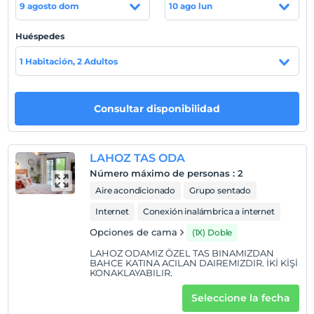
9 agosto dom
10 ago lun
Políticas del hotel
Huéspedes
Entrada
1 Habitación, 2 Adultos
Después de 14:00
Salida
Antes de las 11:00
Consultar disponibilidad
Mascotas
Mascotas no permitidas
LAHOZ TAS ODA
Áreas para fumar
Número máximo de personas
:
2
habitaciones para no fumadores
Aire acondicionado
Grupo sentado
Niños
Internet
Conexión inalámbrica a internet
Los bebés menores de 2 no pagan
1 niño(s) hasta la edad de 12 por habitación no se cobra
Opciones de cama
(1X) Doble
LAHOZ ODAMIZ ÖZEL TAS BINAMIZDAN
BAHCE KATINA ACILAN DAIREMIZDIR. İKİ KİŞİ
KONAKLAYABILIR.
Seleccione la fecha