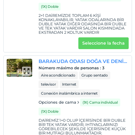
(1X) Doble
2+1 DAİREMİZDE TOPLAM 6 KİŞİ
KONAKLAYABILIR. YATAK ODALARINDA BİR
DUBLE YATAK DİĞER ODASINDA BİR DUBLE
VE TEK YATAK VARDIR SALON KISMINDADA
EKSTRADAN 2 KOLTUK VARDIR
Seleccione la fecha
BARAKUDA ODASI DOĞA VE DENİZ MANZARALI
Número máximo de personas
:
3
Aire acondicionado
Grupo sentado
televisor
Internet
Conexión inalámbrica a internet
Opciones de cama
(1X) Cama individual
(1X) Doble
DAİREMİZ 1+0 OLUP İÇERİSİNDE BİR DUBLE
BİR TEK YATAK VARDIR, IHTIYACLARINIZI
GÖREBİLECEK ŞEKİLDE İÇERİSİNDE KÜÇÜK
BİR MUTFAGI BULUNMAKTADIR.