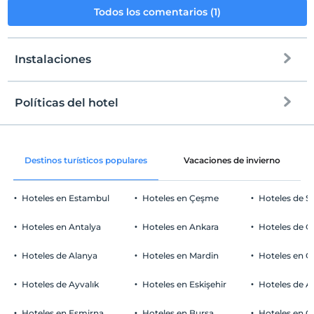
Todos los comentarios (1)
Instalaciones
Políticas del hotel
Internet
Entrada
Libre wifi
Después de 14:00
Destinos turísticos populares
Vacaciones de invierno
Zonas comunes y todas las habitaciones
Salida
Antes de las 11:00
Hoteles en Estambul
Hoteles en Çeşme
Hoteles de S
Mascotas
Mascotas no permitidas
Hoteles en Antalya
Hoteles en Ankara
Hoteles de Ö
Áreas para fumar
habitaciones para no fumadores
Hoteles de Alanya
Hoteles en Mardin
Hoteles en 
Aparcamiento de coches
Niños
Los bebés menores de 2 no pagan
Libre Estacionamiento privado
Hoteles de Ayvalık
Hoteles en Eskişehir
Hoteles de 
1 niño(s) hasta la edad de 12 por habitación no se cobra
Aparcamiento (en el sitio)
Hoteles en Esmirna
Hoteles en Bursa
Hoteles en C