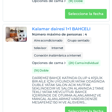
Opciones de cama
(1X) Doble
Seleccione la fecha
Kalamar dairesi 1+1 BAHCELI
Número máximo de personas
:
4
Aire acondicionado
Grupo sentado
televisor
Internet
Conexión inalámbrica a internet
Opciones de cama
(2X) Cama individual
(1X) Doble
DAİREMİZ BAHÇE KATINDA OLUP 4 KİŞİLİK
BİR AİLE İÇİN UYGUNDUR.YATAK ODASINDA
DUBLE YATAK SALON ACIK MUTFAK
SEKLINDEDIR VE SALON ALANINDA 2 TANE
TEKLİ YATAK MEVCUTTUR. BAHCE
İÇERİSİNDE DE OTURMA ALANLARIMIZ VE
MANGAL ALANLARIMIZ VARDIR.DENİZE
MESAFEMİZ 150 M VE ALISVERIS
RESTAURANT CAFELERE DİLERSENİZ
YURUYEREKTE GİDEBİLİRSİNİZ.
Seleccione la fecha