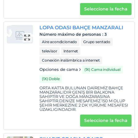
Seleccione la fecha
LOPA ODASI BAHÇE MANZARALI
Número máximo de personas
:
3
Aire acondicionado
Grupo sentado
televisor
Internet
Conexión inalámbrica a internet
Opciones de cama
(1X) Cama individual
(1X) Doble
ORTA KATTA BULUNAN DAİREMİZ BAHÇE
MANZARALIDIR GENİŞ BİR BALKONA
SAHİPTİR VE DOĞA MANZARASINA
SAHİPTİR.DENİZE MESAFEMİZ 150 M OLUP
ŞEHİR MERKEZİNE 2 DK YÜRÜME MESAFESI
UZAKLIGINDADIR.
Seleccione la fecha