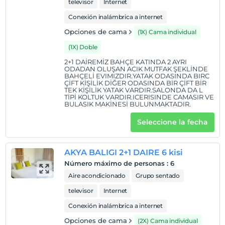
televisor
Internet
Conexión inalámbrica a internet
Opciones de cama
(1X) Cama individual
(1X) Doble
2+1 DAİREMİZ BAHÇE KATINDA 2 AYRI
ODADAN OLUŞAN ACIK MUTFAK ŞEKLİNDE
BAHÇELİ EVIMIZDIR.YATAK ODASINDA BIRC
ÇİFT KİŞİLİK DİĞER ODASINDA BİR ÇİFT BİR
TEK KİŞİLİK YATAK VARDIR.SALONDA DA L
TİPİ KOLTUK VARDIR.ICERISINDE CAMASIR VE
BULASIK MAKİNESİ BULUNMAKTADIR.
Seleccione la fecha
AKYA BALIGI 2+1 DAIRE 6 kisi
Número máximo de personas
:
6
Aire acondicionado
Grupo sentado
televisor
Internet
Conexión inalámbrica a internet
Opciones de cama
(2X) Cama individual