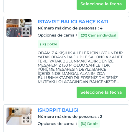
Seleccione la fecha
ISTAVRIT BALIGI BAHÇE KATI
Número máximo de personas
:
4
Opciones de cama
(2X) Cama individual
(1X) Doble
ODAMIZ 4 KİŞİLİK AİLELER İÇİN UYGUNDUR
YATAK ODASINDA DUBLE SALONDA 2 ADET
TEKLİ YATAK BULUNMAKTADIR.DENİZE
MESAFEMİZ 150 M OLUO SAHİLE 1 DK
YÜRÜME MESAFESINDEYIZ..BAHCE
İÇERİSİNDE MANGAL ALANIMIZDA
BULUNMAKTADIR DİLERSENİZ DAİRENİZ
MUTFAKLI OLACAGINDAN BAHCEMIZDE
MANGAL YAPABİLİRSİNİZ.
Seleccione la fecha
ISKORPIT BALIGI
Número máximo de personas
:
2
Opciones de cama
(1X) Doble