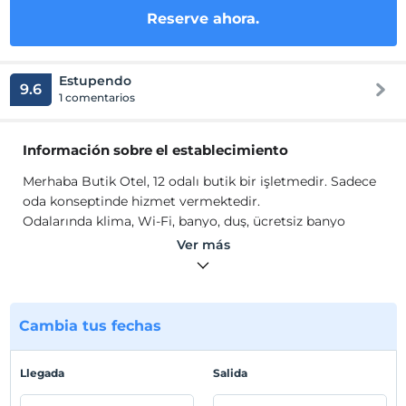
Reserve ahora.
Estupendo
9.6
1 comentarios
Información sobre el establecimiento
Merhaba Butik Otel, 12 odalı butik bir işletmedir. Sadece
oda konseptinde hizmet vermektedir.
Odalarında klima, Wi-Fi, banyo, duş, ücretsiz banyo
malzemesi ve havlu seti gibi olanaklar mevcuttur.
Ver más
Ubicación
Muğla Datça'da konumlanmaktadır.
Cambia tus fechas
Mostrar en el
Llegada
Salida
mapa