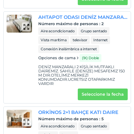
AHTAPOT ODASI DENİZ MANZARALI
Número máximo de personas
:
2
Aire acondicionado
Grupo sentado
Vista marítima
televisor
Internet
Conexión inalámbrica a internet
Opciones de cama
(1X) Doble
DENİZ MANZARALI 2 KİŞİLİK MUTFAKLI
DAİREMİZ. SAHİLE (DENİZE) MESAFEMİZ 150
M DIR.OTELİMİZ MERKEZİ
KONUMDADIR.UCRETSIZ OTAPARKIMIZ
VARDIR
Seleccione la fecha
ORKİNOS 2+1 BAHÇE KATI DAIRE
Número máximo de personas
:
5
Aire acondicionado
Grupo sentado