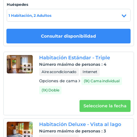
Las cascadas Kapuzbaşı están a 300 metros. El
Huéspedes
aeropuerto de Kayseri está a 170 km.
1 Habitación, 2 Adultos
Mostrar en el
Consultar disponibilidad
mapa
Políticas del hotel
Habitación Estándar - Triple
Entrada
Número máximo de personas
:
4
Después de 12:00
Aire acondicionado
Internet
Salida
Opciones de cama
(1X) Cama individual
Antes de las 14:00
(1X) Doble
Mascotas
Mascotas permitidas
Seleccione la fecha
Áreas para fumar
habitaciones para no fumadores
Habitación Deluxe - Vista al lago
Niños
Número máximo de personas
:
3
Los bebés menores de 2 no pagan