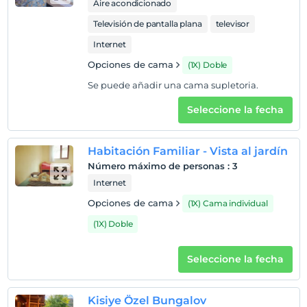
Aire acondicionado
1 niño(s) hasta la edad de 5 por habitación no se cobra
Televisión de pantalla plana
televisor
Internet
Opciones de cama
(1X) Doble
Se puede añadir una cama supletoria.
Seleccione la fecha
Habitación Familiar - Vista al jardín
Número máximo de personas
:
3
Internet
Opciones de cama
(1X) Cama individual
(1X) Doble
Seleccione la fecha
Kisiye Özel Bungalov