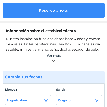
Reserve ahora.
Información sobre el establecimiento
Nuestra instalación funciona desde hace 4 años y consta
de 4 salas. En las habitaciones; Hay W, -Fi, Tv, canales vía
satélite, minibar, armario, baño, ducha, secador de pelo,
agua caliente las 24 horas.
Ver más
Nuestra instalación funciona desde hace 4 años y consta
de 4 salas. En las habitaciones; Hay W, -Fi, Tv, canales vía
satélite, minibar, armario, baño, ducha, secador de pelo,
agua caliente las 24 horas. & Nbsp; Las cascadas de
Cambia tus fechas
Kapuzbaşı están a 300 metros. El aeropuerto de Kayseri
está a 170 km. Los estamos esperando, nuestros valiosos
Llegada
Salida
invitados.
Ubicación
9 agosto dom
10 ago lun