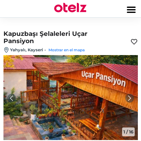
Kapuzbaşı Şelaleleri Uçar
Pansiyon
Yahyalı, Kayseri
-
Mostrar en el mapa
1
/
16