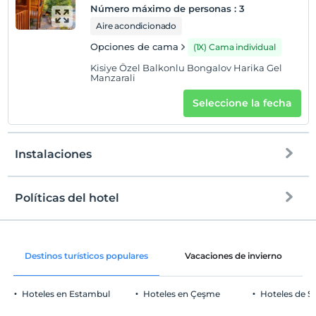
Número máximo de personas
:
3
Aire acondicionado
Opciones de cama
(1X) Cama individual
Kisiye Özel Balkonlu Bongalov Harika Gel
Manzarali
Seleccione la fecha
Instalaciones
Políticas del hotel
Internet
Entrada
Libre Wifi y cableado
Después de 12:00
Destinos turísticos populares
Vacaciones de invierno
Zonas comunes y todas las habitaciones
Salida
Antes de las 14:00
Hoteles en Estambul
Hoteles en Çeşme
Hoteles de S
Mascotas
Mascotas permitidas