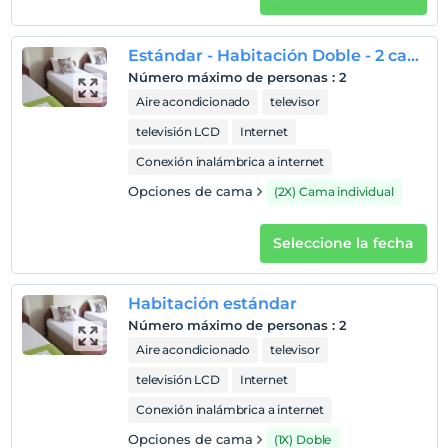
Mostrar en el
Estándar - Habitación Doble - 2 camas
mapa
Número máximo de personas
:
2
Aire acondicionado
televisor
Políticas del hotel
televisión LCD
Internet
Entrada
Conexión inalámbrica a internet
Después de 14:00
Opciones de cama
(2X) Cama individual
Salida
Antes de las 12:00
Seleccione la fecha
Mascotas
Mascotas no permitidas
Habitación estándar
Áreas para fumar
Número máximo de personas
:
2
habitaciones para no fumadores
Aire acondicionado
televisor
Niños
televisión LCD
Internet
Los bebés menores de 2 no pagan
1 niño(s) hasta la edad de 6 por habitación no se cobra
Conexión inalámbrica a internet
Opciones de cama
(1X) Doble