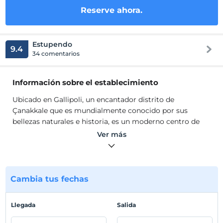
Reserve ahora.
Estupendo
9.4
34 comentarios
Información sobre el establecimiento
Ubicado en Gallipoli, un encantador distrito de
Çanakkale que es mundialmente conocido por sus
bellezas naturales e historia, es un moderno centro de
alojamiento que le ofrece servicio con vista al mar,
Ver más
habitaciones espaciosas, limpias y luminosas,
estacionamiento, sala de desayunos y proximidad a la
playa. Nuestro hotel, que consta de 34 habitaciones,
tiene una capacidad de 70 camas y es extremadamente
Cambia tus fechas
adecuado para familias y excursiones.
Ubicado en Gallipoli, un encantador distrito de
Llegada
Salida
Çanakkale que es mundialmente conocido por sus
bellezas naturales e historia, es un moderno centro de