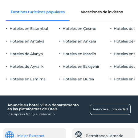
Antes de las 12:00
decoración de la habitación
Mascotas
Destinos turísticos populares
Vacaciones de invierno
Mascotas no permitidas
Áreas para fumar
Hoteles en Estambul
Hoteles en Çeşme
Hoteles de S
habitaciones para no fumadores
Aparcamiento de coches
Niños
Hoteles en Antalya
Hoteles en Ankara
Hoteles de Ö
Los bebés menores de 2 no pagan
Libre Estacionamiento privado
1 niño(s) hasta la edad de 6 por habitación no se cobra
Hoteles de Alanya
Hoteles en Mardin
Hoteles en 
Aparcamiento (en el sitio)
Hoteles de Ayvalık
Hoteles en Eskişehir
Hoteles de 
Haga clic para ver las Notas Especiales.
Hoteles en Esmirna
Hoteles en Bursa
Hoteles en C
Comidas & Bebidas
Restaurante
Anuncie su hotel, villa o departamento
Bebé
en las plataformas de Otelz.
Anuncie su propiedad
Inscripción fácil y autoservicio
cuna
Lugares de trabajo
Iniciar Extranet
Permítanos llamarle
Fax / fotocopia