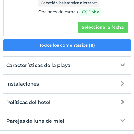
Conexión inalámbrica a internet
Opciones de cama
(1X) Doble
Seleccione la fecha
Todos los comentarios (11)
Características de la playa
Instalaciones
a la playa
playa publica
Políticas del hotel
Internet
Entrada
Libre wifi
Después de 14:00
Parejas de luna de miel
Zonas comunes y todas las habitaciones
Salida