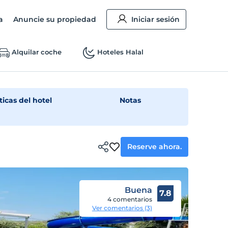
a
Anuncie su propiedad
Iniciar sesión
Alquilar coche
Hoteles Halal
ticas del hotel
Notas
Reserve ahora.
Buena
7.8
4 comentarios
Ver comentarios (3)