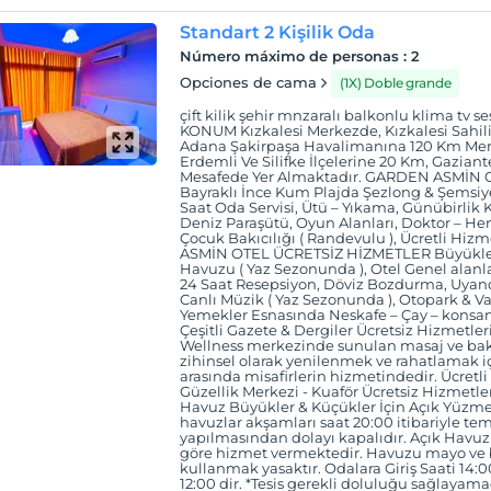
Standart 2 Kişilik Oda
Número máximo de personas
:
2
Opciones de cama
(1X) Doble grande
çift kilik şehir mnzaralı balkonlu klima t
KONUM Kızkalesi Merkezde, Kızkalesi Sahili
Adana Şakirpaşa Havalimanına 120 Km Mer
Erdemli Ve Silifke İlçelerine 20 Km, Gazia
Mesafede Yer Almaktadır. GARDEN ASMİN
Bayraklı İnce Kum Plajda Şezlong & Şemsiye
Saat Oda Servisi, Ütü – Yıkama, Günübirlik K
Deniz Paraşütü, Oyun Alanları, Doktor – Hem
Çocuk Bakıcılığı ( Randevulu ), Ücretli Hi
ASMİN OTEL ÜCRETSİZ HİZMETLER Büyükler
Havuzu ( Yaz Sezonunda ), Otel Genel alanla
24 Saat Resepsiyon, Döviz Bozdurma, Uyand
Canlı Müzik ( Yaz Sezonunda ), Otopark & Val
Yemekler Esnasında Neskafe – Çay – konsan
Çeşitli Gazete & Dergiler Ücretsiz Hizmetler
Wellness merkezinde sunulan masaj ve bakı
zihinsel olarak yenilenmek ve rahatlamak iç
arasında misafirlerin hizmetindedir. Ücretli 
Güzellik Merkezi - Kuaför Ücretsiz Hizmetle
Havuz Büyükler & Küçükler İçin Açık Yüzme
havuzlar akşamları saat 20:00 itibariyle t
yapılmasından dolayı kapalıdır. Açık Havuzl
göre hizmet vermektedir. Havuzu mayo ve bi
kullanmak yasaktır. Odalara Giriş Saati 14:00 
12:00 dir. *Tesis gerekli doluluğu sağlayam