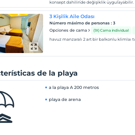
konsept dahilinde değişiklik uygulayabilir.
3 Kişilik Aile Odası
Número máximo de personas
:
3
Opciones de cama
(1X) Cama individual
havuz manzaralı 2 art bir balkonlu klimlaı t
terísticas de la playa
a la playa
A 200 metros
playa de arena