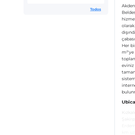
Akdeni
Todos
Belde
hizmet
olarak
dışınd
çabası
Her bi
m²'ye 
toplam
eviniz
tamam
sistem
intern
bulun
Ubica
Kızkal
Şakirp
Erdeml
km uza