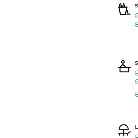
S
S
L