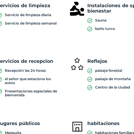
ervicios de limpieza
Instalaciones de s
bienestar
Servicio de limpieza diaria
Sauna
Servicio de limpieza semanal
baño turco
ervicios de recepcion
Reflejos
Recepción las 24 horas
paisaje forestal
el señor que estaciona los
paisaje de montaña
autos
Centro de la ciudad
Presentaciones especiales de
bienvenida
ugares públicos
habitaciones
Mezquita
habitaciones familiar