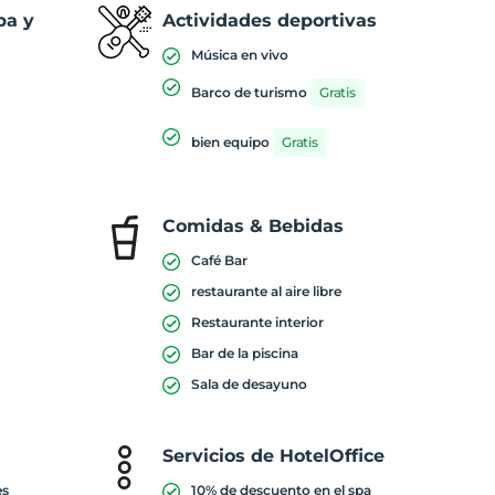
pa y
Actividades deportivas
Música en vivo
Barco de turismo
Gratis
bien equipo
Gratis
Comidas & Bebidas
Café Bar
restaurante al aire libre
Restaurante interior
Bar de la piscina
Sala de desayuno
Servicios de HotelOffice
es
10% de descuento en el spa