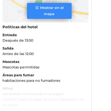
Mostrar en el
mapa
Políticas del hotel
Entrada
Después de 13:00
Salida
Antes de las 12:00
Mascotas
Mascotas permitidas
Áreas para fumar
habitaciones para no fumadores
Niños
Los bebés menores de 2 no pagan
1 niño(s) hasta la edad de 6 por habitación no
se cobra