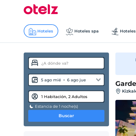
Hoteles
Hoteles spa
Hoteles
-
5 ago mié
6 ago jue
Garde
Kizkal
Estancia de 1 noche(s)
Buscar