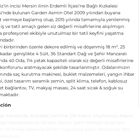
z’in incisi Mersin ilinin Erdemli İlçesi'ne Bağlı Kızkalesi
si'nde bulunan Garden Asmin Otel 2009 yılından buyana
 vermeye başlamış olup, 2015 yılında tamamıyla yenilenmiş
 iş ve tatil amaçlı gelen siz değerli misafirlerine alışılmışın
a profesyonel ekibiyle unutulmaz bir tatil keyfini yaşatma
ndadır.
ri birbirinden özenle dekore edilmiş ve döşenmiş 18 m², 25
kadar genişlikte 4 Süit, 36 Standart Dağ ve Şehir Manzaralı
da 40 Oda, 114 yatak kapasiteli olarak siz değerli misafirlerine
 konforunu aratmayacak şekilde tasarlanmıştır. Odalarımızın
ında saç kurutma makinesi, buklet malzemeleri, yangın ihbar
i, özel tasarım seramik zemin, split klima, telefon, kablosuz
et bağlantısı, TV, makyaj masası, 24 saat sıcak & soğuk su
maktadır.
ción
esi Merkez'de, Kızkalesi Sahili'ne 230 Metre, Uluslararası Adana
aşa Havalimanı'na 120 km, Mersin Şehir Merkezi'ne 60 km,
i Ve Silifke İlçelerine 20 km, Gaziantep Şehir Merkezi'ne 350
klıktadır.