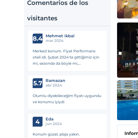
Comentarios de los
visitantes
Mehmet i̇kbal
8.4
mar 2024
Merkezî konum. Fiyat Performans
oteli idi. Şubat 2024'te gittiğimiz için
mi, sezonda da böyle mi,
bilemiyorum. Tabii ki havuz ve spa
yoktu. Olmasını da beklemiyorduk
Ramazan
zaten. Sezon olmayınca, bunlar yok
5.7
abr 2024
Olumlu diyebileceğim fiyatı uygundu
ve konumu iyiydi
Eda
4
jun 2024
Infor
Konum güzel, plaja yakın.