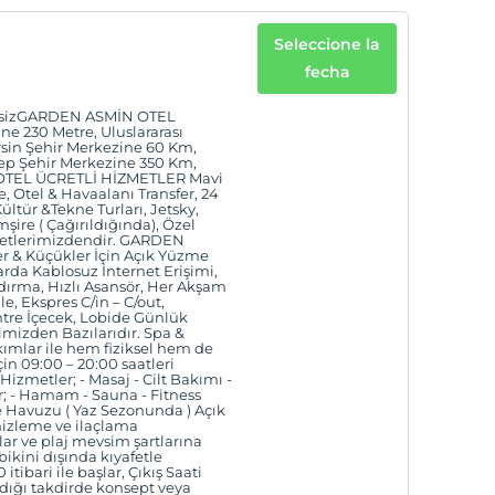
Seleccione la
fecha
v sesizGARDEN ASMİN OTEL
ne 230 Metre, Uluslararası
sin Şehir Merkezine 60 Km,
ntep Şehir Merkezine 350 Km,
 OTEL ÜCRETLİ HİZMETLER Mavi
, Otel & Havaalanı Transfer, 24
ültür &Tekne Turları, Jetsky,
şire ( Çağırıldığında), Özel
zmetlerimizdendir. GARDEN
 & Küçükler İçin Açık Yüzme
rda Kablosuz İnternet Erişimi,
ırma, Hızlı Asansör, Her Akşam
e, Ekspres C/in – C/out,
tre İçecek, Lobide Günlük
imizden Bazılarıdır. Spa &
mlar ile hem fiziksel hem de
in 09:00 – 20:00 saatleri
Hizmetler; - Masaj - Cilt Bakımı -
r; - Hamam - Sauna - Fitness
 Havuzu ( Yaz Sezonunda ) Açık
emizleme ve ilaçlama
ar ve plaj mevsim şartlarına
kini dışında kıyafetle
itibari ile başlar, Çıkış Saati
adığı takdirde konsept veya