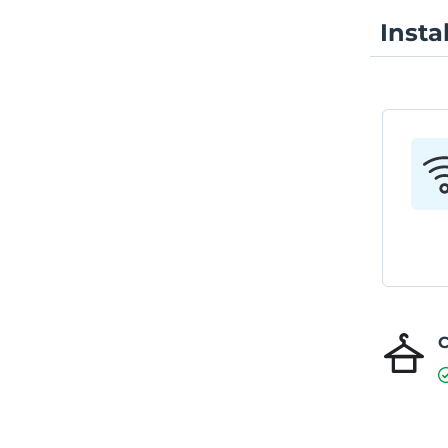
Insta
C