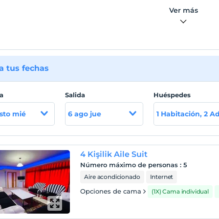
Ver más
 tus fechas
a
Salida
Huéspedes
sto mié
6 ago jue
1 Habitación, 2 A
4 Kişilik Aile Suit
Número máximo de personas
:
5
Aire acondicionado
Internet
Opciones de cama
(1X) Cama individual