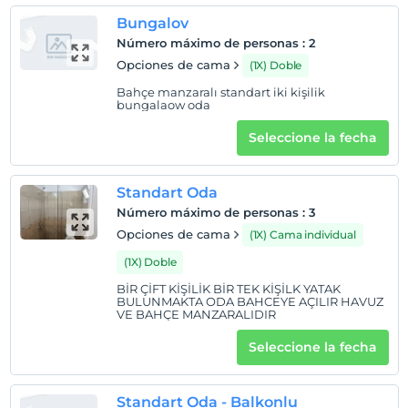
Playa
Bungalov
Número máximo de personas
:
2
300 mt. A la playa de Çıralı. Se puede llegar en 5 minutos
Opciones de cama
(1X) Doble
en bicicleta o en coche, y en 10 minutos a pie.
Disponemos de sombrillas y tumbonas en la playa de
Bahçe manzaralı standart iki kişilik
bungalaow oda
nuestras instalaciones y son de uso gratuito. Puede
utilizar nuestras bicicletas gratuitas para ir al mar y
Seleccione la fecha
utilizar nuestro aparcamiento gratuito en la playa.
Standart Oda
Número máximo de personas
:
3
Mostrar en el
Opciones de cama
(1X) Cama individual
mapa
(1X) Doble
Políticas del hotel
BİR ÇİFT KİŞİLİK BİR TEK KİŞİLK YATAK
BULUNMAKTA ODA BAHCEYE AÇILIR HAVUZ
VE BAHÇE MANZARALIDIR
Entrada
Después de 14:00
Seleccione la fecha
Salida
Antes de las 12:00
Standart Oda - Balkonlu