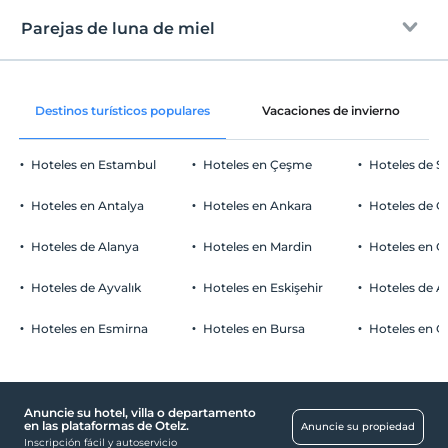
Entrada
Libre wifi
Después de 14:00
Parejas de luna de miel
Bandera azul
Zonas comunes y todas las habitaciones
Salida
Antes de las 12:00
Mar poco profundo en la orilla
Cesta de frutas en la habitación
Mascotas
Destinos turísticos populares
Vacaciones de invierno
Mascotas no permitidas
Áreas para fumar
Hoteles en Estambul
Hoteles en Çeşme
Hoteles de S
Hay áreas para fumadores disponibles.
Aparcamiento de coches
Horas de entrada
Hoteles en Antalya
Hoteles en Ankara
Hoteles de Ö
Registro de 14:00 a 23:00 horas. La puerta de entrada está cerrada
Libre Estacionamiento privado
fuera de este horario.
Hoteles de Alanya
Hoteles en Mardin
Hoteles en 
Aparcamiento (en el sitio)
Niños
Hoteles de Ayvalık
Hoteles en Eskişehir
Hoteles de 
Los bebés menores de 2 no pagan
1 niño(s) hasta la edad de 9 por habitación no se cobra
Hoteles en Esmirna
Hoteles en Bursa
Hoteles en C
Otros
Aire acondicionado
Anuncie su hotel, villa o departamento
Reflejos
en las plataformas de Otelz.
Anuncie su propiedad
Inscripción fácil y autoservicio