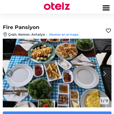
Fire Pansiyon
Çıralı, Kemer, Antalya
-
Mostrar en el mapa
1
/
11