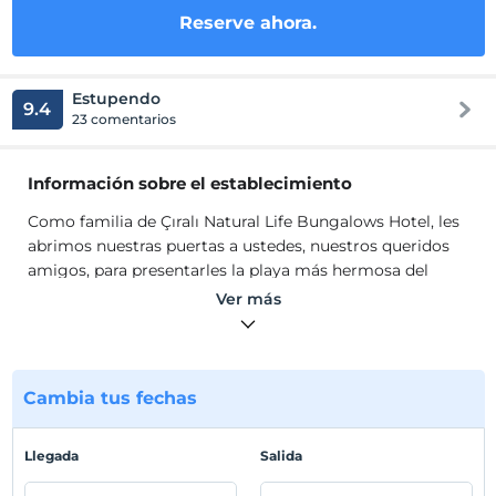
Reserve ahora.
Estupendo
9.4
23 comentarios
Información sobre el establecimiento
Como familia de Çıralı Natural Life Bungalows Hotel, les
abrimos nuestras puertas a ustedes, nuestros queridos
amigos, para presentarles la playa más hermosa del
mundo, en su naturaleza virgen y única, en el aire donde
Ver más
encontramos paz, calidad, confianza, paz. , el más azul
del azul y el más verde del verde. Esperamos con ansias
los días en que será nuestro invitado para servirle en un
ambiente familiar con nuestros 10 años de experiencia y
Cambia tus fechas
sinceridad desde el pasado hasta el presente.
Nuestro único objetivo es dejarlos a ustedes, nuestros
Llegada
Salida
queridos amigos, lejos de los entornos ruidosos y poco