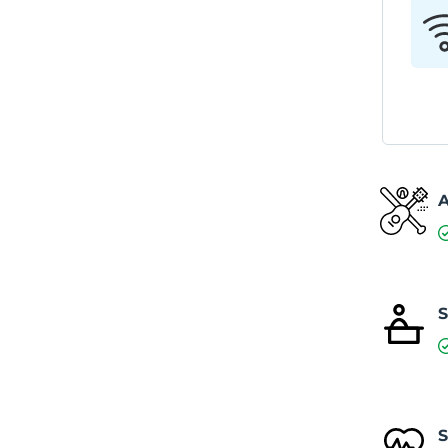
A
S
S