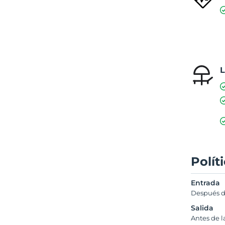
L
Polít
Entrada
Después d
Salida
Antes de l