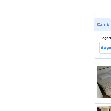
Cambia
Llegad
6 ago