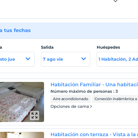
 tus fechas
a
Salida
Huéspedes
sto jue
7 ago vie
1 Habitación, 2 A
Habitación Familiar - Una habitac
Número máximo de personas
:
3
Aire acondicionado
Conexión inalámbrica a 
Opciones de cama
Habitación con terraza - Vista a l