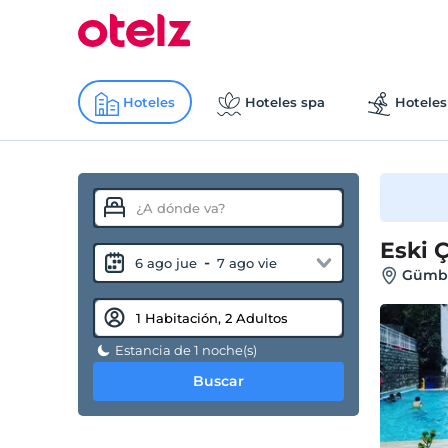
Hoteles
Hoteles spa
Hoteles
Eski 
-
6 ago jue
7 ago vie
Gümbe
Estancia de 1 noche(s)
Buscar