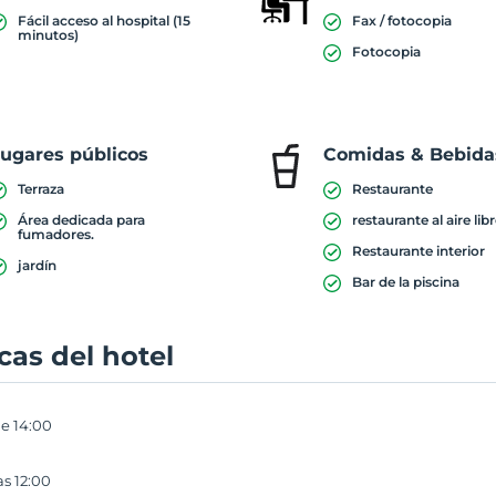
Fácil acceso al hospital (15
Fax / fotocopia
minutos)
Fotocopia
ugares públicos
Comidas & Bebida
Terraza
Restaurante
Área dedicada para
restaurante al aire lib
fumadores.
Restaurante interior
jardín
Bar de la piscina
icas del hotel
e 14:00
as 12:00