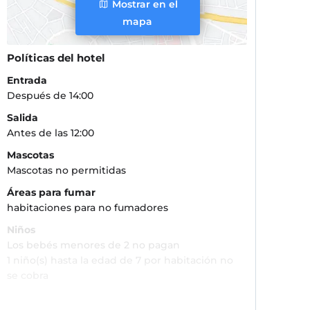
Mostrar en el
mapa
Políticas del hotel
Entrada
Después de 14:00
Salida
Antes de las 12:00
Mascotas
Mascotas no permitidas
Áreas para fumar
habitaciones para no fumadores
Niños
Los bebés menores de 2 no pagan
1 niño(s) hasta la edad de 7 por habitación no
se cobra