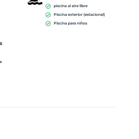
piscina al aire libre
Piscina exterior (estacional)
Piscina para niños
s
re