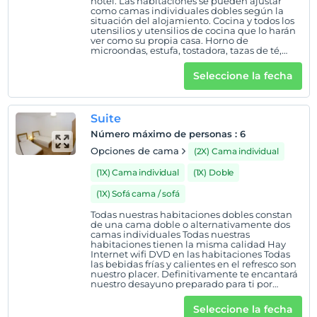
hotel. Las habitaciones se pueden ajustar
como camas individuales dobles según la
Mostrar en el
situación del alojamiento. Cocina y todos los
mapa
utensilios y utensilios de cocina que lo harán
ver como su propia casa. Horno de
microondas, estufa, tostadora, tazas de té,
platos, todos los equipos están disponibles .
Políticas del hotel
82 pantalla LED TV en la sala de estar.
Seleccione la fecha
Internet desde todas las habitaciones, Wi-Fi
Entrada
en especial controlada disponibles.
estacionamiento cubierto y al aire libre, salas
Después de 13:00
opcionalmente con aire acondicionado.
Suite
todos los detalles finos que va a utilizar
Salida
durante su estancia se ha pensado por
Número máximo de personas
:
6
nosotros.
Antes de las 11:00
Opciones de cama
(2X) Cama individual
Mascotas
(1X) Cama individual
(1X) Doble
Mascotas no permitidas
(1X) Sofá cama / sofá
Áreas para fumar
Todas nuestras habitaciones dobles constan
habitaciones para no fumadores
de una cama doble o alternativamente dos
camas individuales Todas nuestras
Niños
habitaciones tienen la misma calidad Hay
Internet wifi DVD en las habitaciones Todas
Los bebés menores de 2 no pagan
las bebidas frías y calientes en el refresco son
1 niño(s) hasta la edad de 6 por habitación no se cobra
nuestro placer. Definitivamente te encantará
nuestro desayuno preparado para ti por
nuestros cocineros en la cocina de nuestras
instalaciones, no te olvidarás de nosotros con
Seleccione la fecha
una cálida habitación, un personal amable y