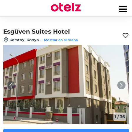
Esgüven Suites Hotel
Karatay, Konya
-
Mostrar en el mapa
1
/
36