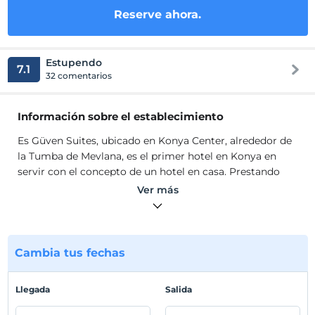
Reserve ahora.
Estupendo
7.1
32 comentarios
Información sobre el establecimiento
Es Güven Suites, ubicado en Konya Center, alrededor de
la Tumba de Mevlana, es el primer hotel en Konya en
servir con el concepto de un hotel en casa. Prestando
servicio con 55 habitaciones, Es Güven Suites dispone de
Ver más
49 habitaciones diseñadas como 2 + 1 y 4 habitaciones
como dúplex. Ubicado en una ubicación muy fácil en
términos de transporte, Es Güven Suites está a poca
distancia del Museo Konya Mevlana y de las zonas
Cambia tus fechas
históricas y turísticas de Konya.
Es Güven Suites, ubicado en Konya Center, alrededor de
Llegada
Salida
la Tumba de Mevlana, es el primer hotel en Konya en
servir con el concepto de un hotel en casa. Prestando