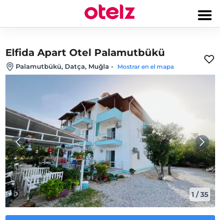
Elfida Apart Otel Palamutbükü
Palamutbükü, Datça, Muğla
-
Mostrar en el mapa
1
/
35