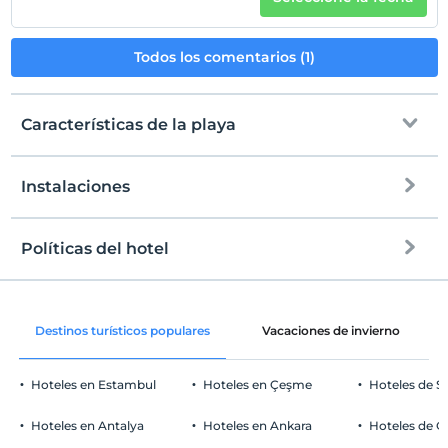
Todos los comentarios (1)
Características de la playa
Instalaciones
a la playa
A 400 metros
playa de gravilla
Políticas del hotel
Internet
Entrada
Libre wifi
Después de 14:00
Destinos turísticos populares
Vacaciones de invierno
Zonas comunes y todas las habitaciones
Salida
Antes de las 11:00
Hoteles en Estambul
Hoteles en Çeşme
Hoteles de S
Mascotas
Mascotas no permitidas
Hoteles en Antalya
Hoteles en Ankara
Hoteles de Ö
Áreas para fumar