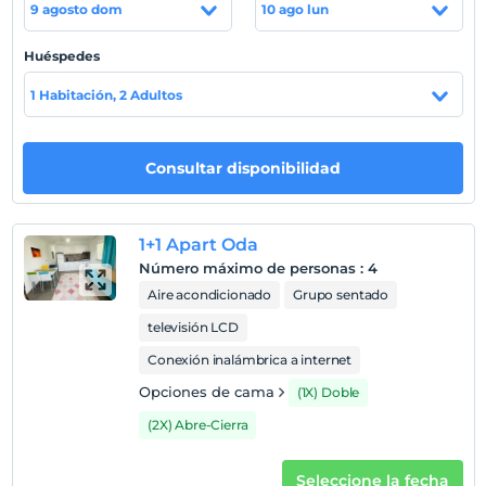
9 agosto dom
10 ago lun
Mostrar en el
Huéspedes
mapa
1 Habitación, 2 Adultos
Políticas del hotel
Entrada
Consultar disponibilidad
Después de 14:00
Salida
1+1 Apart Oda
Antes de las 11:00
Número máximo de personas
:
4
Mascotas
Aire acondicionado
Grupo sentado
Mascotas no permitidas
televisión LCD
Áreas para fumar
Conexión inalámbrica a internet
habitaciones para no fumadores
Opciones de cama
(1X) Doble
Niños
Los bebés menores de 2 no pagan
(2X) Abre-Cierra
1 niño(s) hasta la edad de 6 por habitación no se cobra
Seleccione la fecha