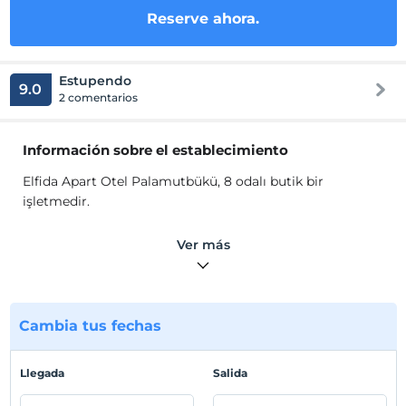
Reserve ahora.
Estupendo
9.0
2 comentarios
Información sobre el establecimiento
Elfida Apart Otel Palamutbükü, 8 odalı butik bir
işletmedir.
Odalarında klima, TV, banyo, duş, mutfak ve mutfak
Ver más
gereçleri gibi olanaklar mevcuttur.
Ubicación
Muğla Datça'da konumlanmaktadır.
Cambia tus fechas
Playa
Llegada
Salida
Plaja 400 metre mesafededir.