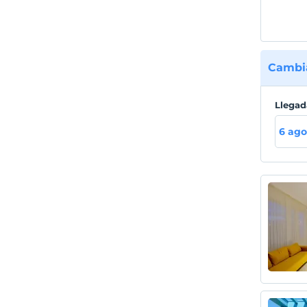
Cambia
Llegad
6 ago