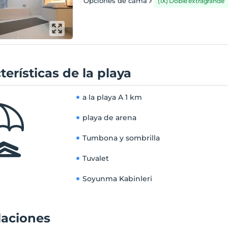
Opciones de cama
(1X) Doble extragrande
terísticas de la playa
a la playa
A 1 km
playa de arena
Tumbona y sombrilla
Tuvalet
Soyunma Kabinleri
laciones