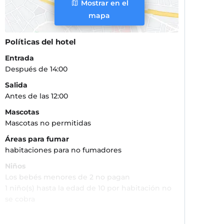
Mostrar en el
mapa
Políticas del hotel
Entrada
Después de 14:00
Salida
Antes de las 12:00
Mascotas
Mascotas no permitidas
Áreas para fumar
habitaciones para no fumadores
Niños
Los bebés menores de 2 no pagan
1 niño(s) hasta la edad de 10 por habitación no
se cobra