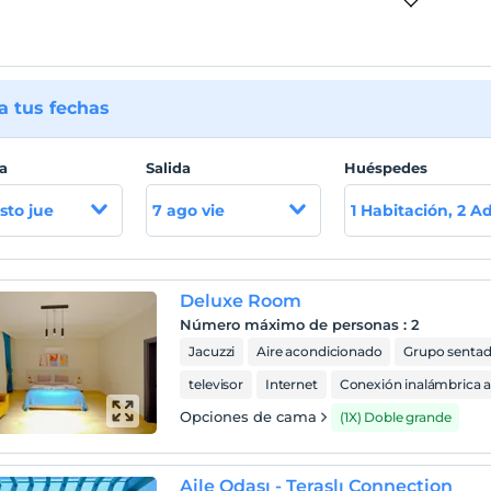
 tus fechas
a
Salida
Huéspedes
sto jue
7 ago vie
1 Habitación, 2 A
Deluxe Room
Número máximo de personas
:
2
Jacuzzi
Aire acondicionado
Grupo senta
televisor
Internet
Conexión inalámbrica a
Opciones de cama
(1X) Doble grande
Aile Odası - Teraslı Connection