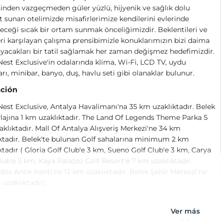
sinden vazgeçmeden güler yüzlü, hijyenik ve sağlık dolu
 sunan otelimizde misafirlerimize kendilerini evlerinde
eceği sıcak bir ortam sunmak önceliğimizdir. Beklentileri ve
eri karşılayan çalışma prensibimizle konuklarımızın bizi daima
ayacakları bir tatil sağlamak her zaman değişmez hedefimizdir.
est Exclusive'in odalarında klima, Wi-Fi, LCD TV, uydu
arı, minibar, banyo, duş, havlu seti gibi olanaklar bulunur.
ción
est Exclusive, Antalya Havalimanı'na 35 km uzaklıktadır. Belek
lajına 1 km uzaklıktadır. The Land Of Legends Theme Parka 5
klıktadır. Mall Of Antalya Alışveriş Merkezi'ne 34 km
ktadır. Belek'te bulunan Golf sahalarına minimum 2 km
ktadır ( Gloria Golf Club'e 3 km, Sueno Golf Club'e 3 km, Carya
lub'e 5 km, Kaya Palazzo Golf Resort'e 7 km uzaklıktadır.
os Antik Kenti'ne 12 km uzaklıktadır. Belek Şehir Merkezi'ne
uzaklıktadır).
Ver más