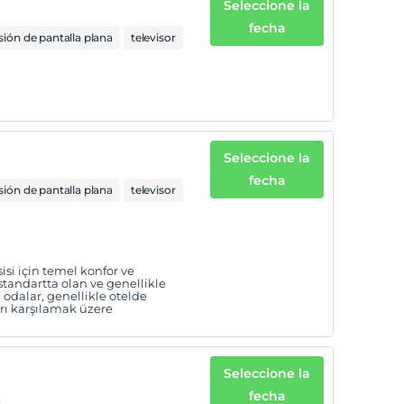
Seleccione la
fecha
isión de pantalla plana
televisor
Seleccione la
fecha
isión de pantalla plana
televisor
isi için temel konfor ve
standartta olan ve genellikle
 odalar, genellikle otelde
arı karşılamak üzere
Seleccione la
fecha