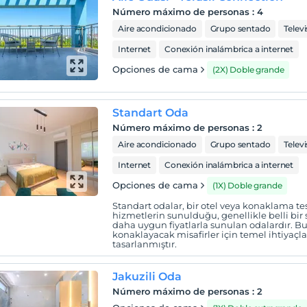
Número máximo de personas
:
4
Aire acondicionado
Grupo sentado
Telev
Internet
Conexión inalámbrica a internet
Opciones de cama
(2X) Doble grande
Standart Oda
Número máximo de personas
:
2
Aire acondicionado
Grupo sentado
Telev
Internet
Conexión inalámbrica a internet
Opciones de cama
(1X) Doble grande
Standart odalar, bir otel veya konaklama tes
hizmetlerin sunulduğu, genellikle belli bir 
daha uygun fiyatlarla sunulan odalardır. Bu
konaklayacak misafirler için temel ihtiyaçl
tasarlanmıştır.
Jakuzili Oda
Número máximo de personas
:
2