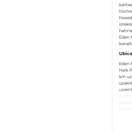
kalite
hizmet
hissed
istekl
hatırl
Eden N
kanall
Ubica
Eden N
Halk P
km uza
uzaklı
uzaklı
Golf C
Aspend
800 m 