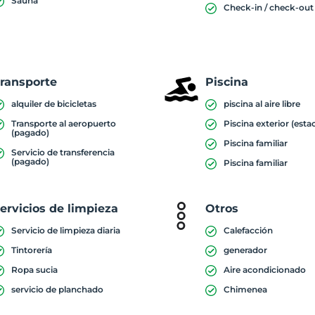
Sauna
Check-in / check-out
ransporte
Piscina
alquiler de bicicletas
piscina al aire libre
Transporte al aeropuerto
Piscina exterior (esta
(pagado)
Piscina familiar
Servicio de transferencia
(pagado)
Piscina familiar
ervicios de limpieza
Otros
Servicio de limpieza diaria
Calefacción
Tintorería
generador
Ropa sucia
Aire acondicionado
servicio de planchado
Chimenea