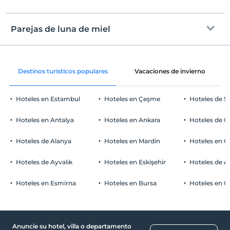
Internet
Entrada
Libre wifi
Después de 14:00
Parejas de luna de miel
Zonas comunes y todas las habitaciones
Salida
Antes de las 12:00
Trato de galleta
Mascotas
Destinos turísticos populares
Vacaciones de invierno
Mascotas permitidas
Cesta de frutas en la habitación
Áreas para fumar
Hoteles en Estambul
Hoteles en Çeşme
Hoteles de S
habitaciones para no fumadores
Aparcamiento de coches
Niños
Hoteles en Antalya
Hoteles en Ankara
Hoteles de Ö
Los bebés menores de 2 no pagan
Libre Estacionamiento privado
1 niño(s) hasta la edad de 6 por habitación no se cobra
Hoteles de Alanya
Hoteles en Mardin
Hoteles en 
Aparcamiento (en el sitio)
Hoteles de Ayvalık
Hoteles en Eskişehir
Hoteles de 
Hoteles en Esmirna
Hoteles en Bursa
Hoteles en C
Transporte
Servicio de transferencia (pagado)
Anuncie su hotel, villa o departamento
Salud