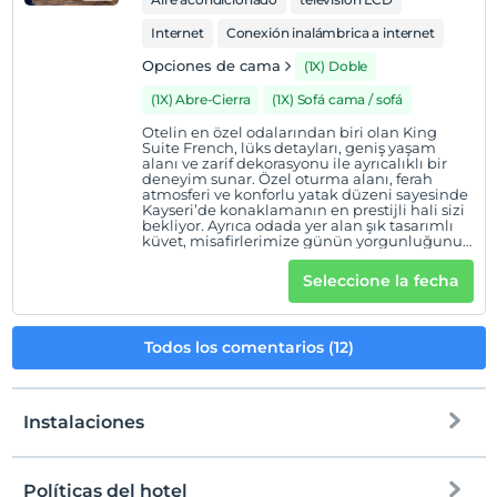
Internet
Conexión inalámbrica a internet
Opciones de cama
(1X) Doble
(1X) Abre-Cierra
(1X) Sofá cama / sofá
Otelin en özel odalarından biri olan King
Suite French, lüks detayları, geniş yaşam
alanı ve zarif dekorasyonu ile ayrıcalıklı bir
deneyim sunar. Özel oturma alanı, ferah
atmosferi ve konforlu yatak düzeni sayesinde
Kayseri’de konaklamanın en prestijli hali sizi
bekliyor. Ayrıca odada yer alan şık tasarımlı
küvet, misafirlerimize günün yorgunluğunu
keyifle atma imkânı sunarak konforu en üst
seviyeye taşır.
Seleccione la fecha
Todos los comentarios (12)
Instalaciones
Políticas del hotel