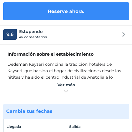
Reserve ahora.
Estupendo
9.6
47 comentarios
Información sobre el establecimiento
Dedeman Kayseri combina la tradición hotelera de
Kayseri, que ha sido el hogar de civilizaciones desde los
hititas y ha sido el centro industrial de Anatolia a lo
largo de la historia, con un diseño moderno y el
Ver más
impecable servicio del . Ya sea que visite la ciudad por
negocios debido a su animada vida empresarial o para
ver las maravillas de la naturaleza, las habitaciones del
Dedeman Kayseri, diseñadas pensando en todas sus
Cambia tus fechas
necesidades, prometen una estadía completa.
Dedeman Kayseri combina la tradición hotelera de
Llegada
Salida
Kayseri, que ha sido el hogar de civilizaciones desde los