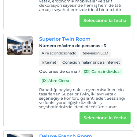
yatak, ergonomik mobilyalar ve zarif
dekorasyon sayesinde hem iş hem de tatil
amaçlı seyahatlerinizde ideal bir tercihtir.
Mostrar en el
mapa
Seleccione la fecha
Políticas del hotel
Superior Twin Room
Entrada
Número máximo de personas
:
3
Después de 14:00
Aire acondicionado
televisión LCD
Salida
Internet
Conexión inalámbrica a internet
Antes de las 12:00
Opciones de cama
(2X) Cama individual
Mascotas
(1X) Abre-Cierra
Mascotas permitidas
Rahatlığı paylaşmak isteyen misafirler için
Áreas para fumar
tasarlanan Superior Twin, iki ayrı yatak
seçeneğiyle konforu garanti eder. Sessizliği
habitaciones para no fumadores
ve fonksiyonelliğiyle özellikle iş
seyahatlerinizde ideal bir çözüm sunar.
Niños
Los bebés menores de 2 no pagan
Seleccione la fecha
1 niño(s) hasta la edad de 6 por habitación no se cobra
Deluxe French Room