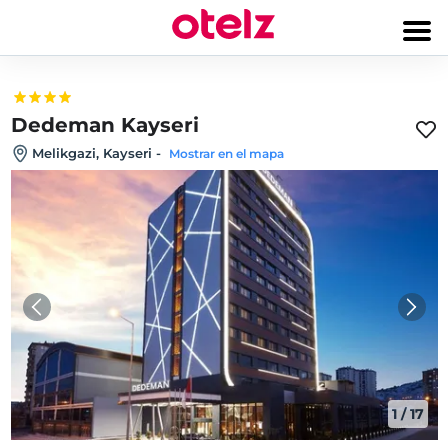
Dedeman Kayseri
Melikgazi, Kayseri
-
Mostrar en el mapa
1
/
17