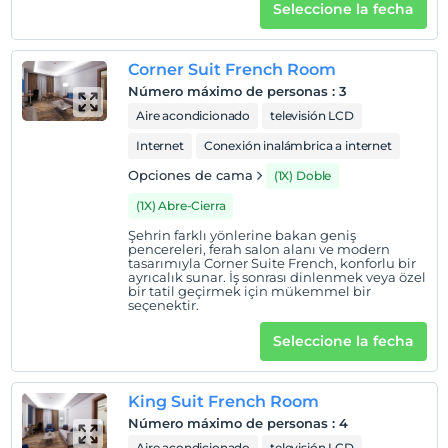
Seleccione la fecha
Corner Suit French Room
Número máximo de personas
:
3
Aire acondicionado
televisión LCD
Internet
Conexión inalámbrica a internet
Opciones de cama
(1X) Doble
(1X) Abre-Cierra
Şehrin farklı yönlerine bakan geniş
pencereleri, ferah salon alanı ve modern
tasarımıyla Corner Suite French, konforlu bir
ayrıcalık sunar. İş sonrası dinlenmek veya özel
bir tatil geçirmek için mükemmel bir
seçenektir.
Seleccione la fecha
King Suit French Room
Número máximo de personas
:
4
Aire acondicionado
televisión LCD