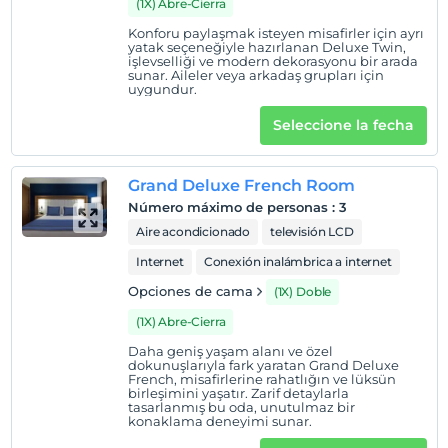
(1X) Abre-Cierra
Konforu paylaşmak isteyen misafirler için ayrı
yatak seçeneğiyle hazırlanan Deluxe Twin,
işlevselliği ve modern dekorasyonu bir arada
sunar. Aileler veya arkadaş grupları için
uygundur.
Seleccione la fecha
Grand Deluxe French Room
Número máximo de personas
:
3
Aire acondicionado
televisión LCD
Internet
Conexión inalámbrica a internet
Opciones de cama
(1X) Doble
(1X) Abre-Cierra
Daha geniş yaşam alanı ve özel
dokunuşlarıyla fark yaratan Grand Deluxe
French, misafirlerine rahatlığın ve lüksün
birleşimini yaşatır. Zarif detaylarla
tasarlanmış bu oda, unutulmaz bir
konaklama deneyimi sunar.