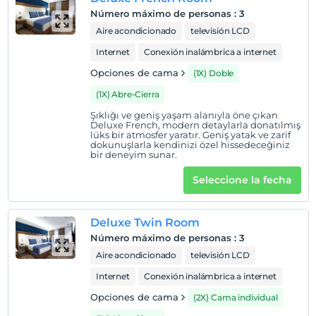
Número máximo de personas
:
3
Aire acondicionado
televisión LCD
Internet
Conexión inalámbrica a internet
Opciones de cama
(1X) Doble
(1X) Abre-Cierra
Şıklığı ve geniş yaşam alanıyla öne çıkan
Deluxe French, modern detaylarla donatılmış
lüks bir atmosfer yaratır. Geniş yatak ve zarif
dokunuşlarla kendinizi özel hissedeceğiniz
bir deneyim sunar.
Seleccione la fecha
Deluxe Twin Room
Número máximo de personas
:
3
Aire acondicionado
televisión LCD
Internet
Conexión inalámbrica a internet
Opciones de cama
(2X) Cama individual