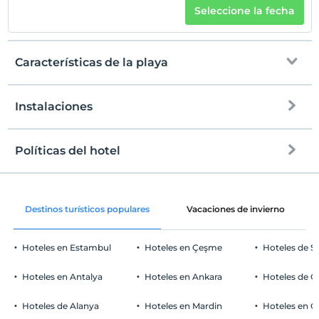
Seleccione la fecha
Características de la playa
Instalaciones
Frente a la playa
Playa privada
Políticas del hotel
Internet
playa de arena
Entrada
Libre wifi
Después de 14:00
Tumbona y sombrilla
Destinos turísticos populares
Vacaciones de invierno
solo habitaciones
Salida
Antes de las 12:00
Hoteles en Estambul
Hoteles en Çeşme
Hoteles de S
Mascotas
Mascotas no permitidas
Hoteles en Antalya
Hoteles en Ankara
Hoteles de Ö
Áreas para fumar
Comidas & Bebidas
habitaciones para no fumadores
Hoteles de Alanya
Hoteles en Mardin
Hoteles en 