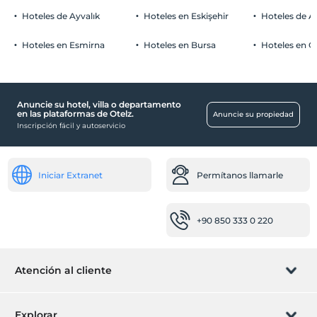
Niños
Restaurante (buffet libre)
Los bebés menores de 2 no pagan
Hoteles de Ayvalık
Hoteles en Eskişehir
Hoteles de 
Otros
La instalación no tiene una política de Gratis para niños
Hoteles en Esmirna
Hoteles en Bursa
Hoteles en C
Aire acondicionado
Reflejos
marina
Anuncie su hotel, villa o departamento
en las plataformas de Otelz.
paisaje de montaña
Anuncie su propiedad
Inscripción fácil y autoservicio
Iniciar Extranet
Permítanos llamarle
+90 850 333 0 220
Atención al cliente
Gestionar reservas
Explorar