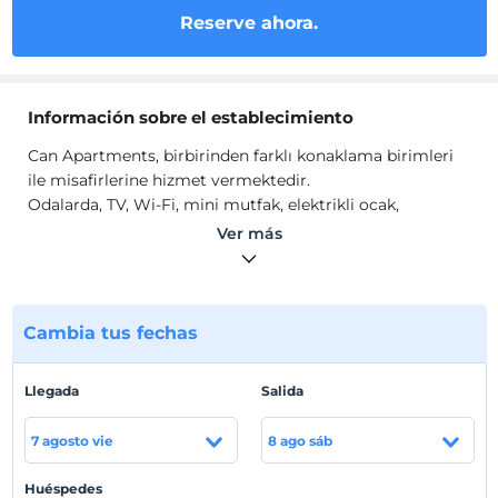
Reserve ahora.
Información sobre el establecimiento
Can Apartments, birbirinden farklı konaklama birimleri
ile misafirlerine hizmet vermektedir.
Odalarda, TV, Wi-Fi, mini mutfak, elektrikli ocak,
buzdolabı bulunmaktadır.
Ver más
Ubicación
Turunç Marmaris'te konumlanmaktadır.
Cambia tus fechas
Playa
Denize sıfır konumdadır.
Llegada
Salida
7 agosto vie
8 ago sáb
Mostrar en el
mapa
Huéspedes