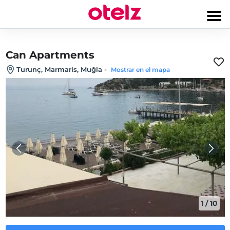
Can Apartments
Turunç, Marmaris, Muğla
-
Mostrar en el mapa
1
/
10