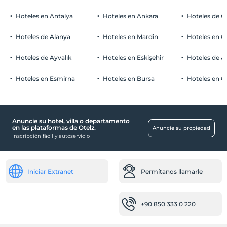
habitaciones para no fumadores
Aparcamiento de coches
Niños
Hoteles en Antalya
Hoteles en Ankara
Hoteles de Ö
Los bebés menores de 2 no pagan
Pagado Aparcamiento público Libre
1 niño(s) hasta la edad de 6 por habitación no se cobra
Hoteles de Alanya
Hoteles en Mardin
Hoteles en 
Aparcamiento (fuera de las instalaciones)
Hoteles de Ayvalık
Hoteles en Eskişehir
Hoteles de 
Haga clic para ver las Notas Especiales.
Hoteles en Esmirna
Hoteles en Bursa
Hoteles en C
Bebé
cuna
Anuncie su hotel, villa o departamento
Comidas & Bebidas
en las plataformas de Otelz.
Anuncie su propiedad
Inscripción fácil y autoservicio
Cafetería
Restaurante (buffet libre)
Restaurante interior
Iniciar Extranet
Permítanos llamarle
Lugares de trabajo
Fax / fotocopia
+90 850 333 0 220
Escáner