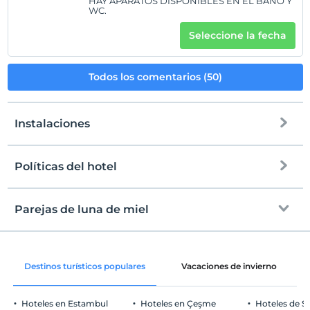
HAY APARATOS DISPONIBLES EN EL BAÑO Y
WC.
Seleccione la fecha
Todos los comentarios (50)
Instalaciones
Políticas del hotel
Internet
Entrada
Libre wifi
Después de 15:00
Parejas de luna de miel
Solo áreas comunes
Salida
Antes de las 12:00
decoración de la habitación
Mascotas
Destinos turísticos populares
Vacaciones de invierno
Mascotas no permitidas
Áreas para fumar
Hoteles en Estambul
Hoteles en Çeşme
Hoteles de S