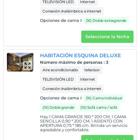
TELEVISIÓN LED
Internet
Mascotas
Conexión inalámbrica a internet
Mascotas no permitidas
Opciones de cama
(1X) Doble extragrande
Áreas para fumar
habitaciones para no fumadores
Seleccione la fecha
Niños
Los bebés menores de 2 no pagan
1 niño(s) hasta la edad de 6 por habitación no se cobra
HABITACIÓN ESQUINA DELUXE
Número máximo de personas
:
3
Aire acondicionado
televisor
TELEVISIÓN LED
Internet
Conexión inalámbrica a internet
Opciones de cama
(1X) Cama individual
(1X) Doble grande
(1X) Sofá cama / sofá
Hay 1 CAMA GRANDE 160 * 200 CM, 1 CAMA
SENCILLA 0,90 * 200 CM, 1 ASIENTO CON
APERTURA 0,75 * 185 cm. Brinda un servicio
agradable y confortable.