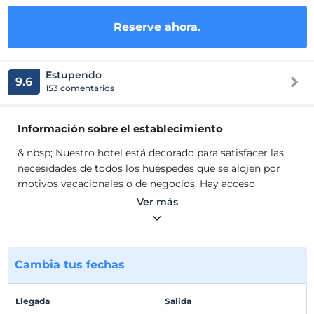
Reserve ahora.
Estupendo
9.6
153 comentarios
Información sobre el establecimiento
& nbsp; Nuestro hotel está decorado para satisfacer las
necesidades de todos los huéspedes que se alojen por
motivos vacacionales o de negocios. Hay acceso
gratuito a Internet en todas las habitaciones y áreas
Ver más
comunes de nuestro hotel con una capacidad de 66
habitaciones, 94 camas, 160 huéspedes con todas las
comodidades. que puedan ser necesarios. se sirve en
forma de bufet o menú de acuerdo a sus necesidades.
Cambia tus fechas
tenemos una sala polivalente para reuniones y
conferencias.
Llegada
Salida
& nbsp; Nuestro hotel está decorado para satisfacer las