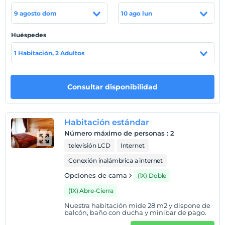
habitaciones también tienen chimenea.
9 agosto dom
10 ago lun
El Abant Kartal Yuvası Oteli ofrece un desayuno bufé en
el acogedor comedor con chimenea. Hay un restaurante
Huéspedes
a la carta, un restaurante con terraza y un restaurante y
bar. Los huéspedes pueden disfrutar de sus comidas en
1 Habitación, 2 Adultos
la terraza con vistas a la montaña y al bosque. Los
huéspedes pueden realizar un recorrido en carruaje por
el lago.
Consultar disponibilidad
Ubicación
El lago Abant está a 8 km.
Habitación estándar
Número máximo de personas
:
2
televisión LCD
Internet
Mostrar en el
Conexión inalámbrica a internet
mapa
Opciones de cama
(1X) Doble
(1X) Abre-Cierra
Políticas del hotel
Nuestra habitación mide 28 m2 y dispone de
Entrada
balcón, baño con ducha y minibar de pago.
Después de 13:00