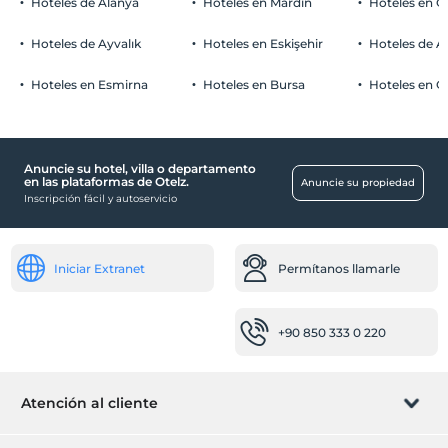
Hoteles de Alanya
Hoteles en Mardin
Hoteles en 
Aparcamiento (en el sitio)
Hoteles de Ayvalık
Hoteles en Eskişehir
Hoteles de 
Hoteles en Esmirna
Hoteles en Bursa
Hoteles en C
Lugares públicos
Terraza
Anuncie su hotel, villa o departamento
habitaciones
en las plataformas de Otelz.
Anuncie su propiedad
Inscripción fácil y autoservicio
habitaciones familiares
Servicios de recepcion
Iniciar Extranet
Permítanos llamarle
caja de Depósitos Seguros
Centros comerciales
+90 850 333 0 220
Mercado
Otros
Atención al cliente
Calefacción
generador