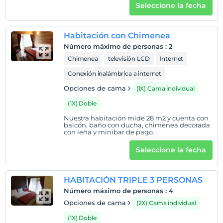
Seleccione la fecha
Salida
Antes de las 12:00
Habitación con Chimenea
Mascotas
Número máximo de personas
:
2
No se permiten mascotas
Chimenea
televisión LCD
Internet
Áreas para fumar
Conexión inalámbrica a internet
habitaciones para no fumadores
Opciones de cama
(1X) Cama individual
Niños
(1X) Doble
Los bebés menores de 2 no pagan
1 niño(s) hasta la edad de 5 por habitación no se cobra
Nuestra habitación mide 28 m2 y cuenta con
balcón, baño con ducha, chimenea decorada
con leña y minibar de pago.
Seleccione la fecha
HABITACIÓN TRIPLE 3 PERSONAS
Número máximo de personas
:
4
Opciones de cama
(2X) Cama individual
(1X) Doble