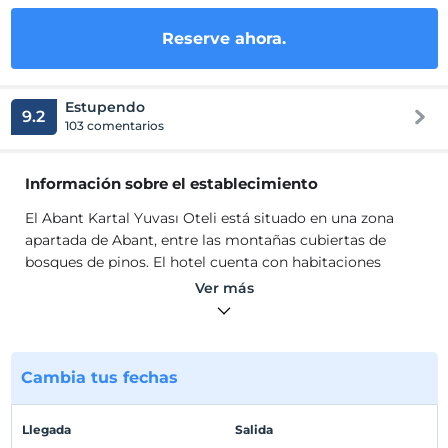
Reserve ahora.
Estupendo
9.2
103 comentarios
Información sobre el establecimiento
El Abant Kartal Yuvası Oteli está situado en una zona
apartada de Abant, entre las montañas cubiertas de
bosques de pinos. El hotel cuenta con habitaciones
modernas y una terraza con vista a la montaña y al
Ver más
bosque. Paintball, tiro con arco, trekking, esquí y
muchas otras actividades están disponibles cerca del
hotel.
Cambia tus fechas
Todas las habitaciones están equipadas con TV de
pantalla plana, teléfono y armario. Cada habitación tiene
un balcón privado con una mesa y 2 sillas. Algunas
Llegada
Salida