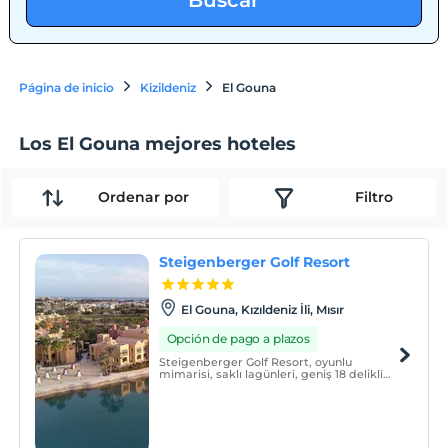
Buscar
Página de inicio
Kizildeniz
El Gouna
Los El Gouna mejores hoteles
Ordenar por
Filtro
Steigenberger Golf Resort
El Gouna, Kızıldeniz İli, Mısır
Opción de pago a plazos
Steigenberger Golf Resort, oyunlu
mimarisi, saklı lagünleri, geniş 18 delikli
şampiyonluk golf sahası ve mükemmel
yemek seçenekleriyle El Gouna'daki en
dikkat çekici lüks otellerden biridir.