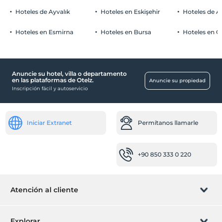
Hoteles de Ayvalık
Hoteles en Eskişehir
Hoteles de 
Hoteles en Esmirna
Hoteles en Bursa
Hoteles en C
Anuncie su hotel, villa o departamento
en las plataformas de Otelz.
Anuncie su propiedad
Inscripción fácil y autoservicio
Iniciar Extranet
Permítanos llamarle
+90 850 333 0 220
Atención al cliente
Gestionar reservas
Explorar