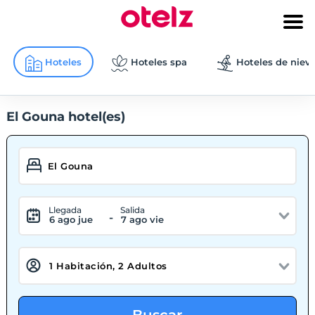
Hoteles
Hoteles spa
Hoteles de niev
El Gouna hotel(es)
Llegada
Salida
-
6 ago jue
7 ago vie