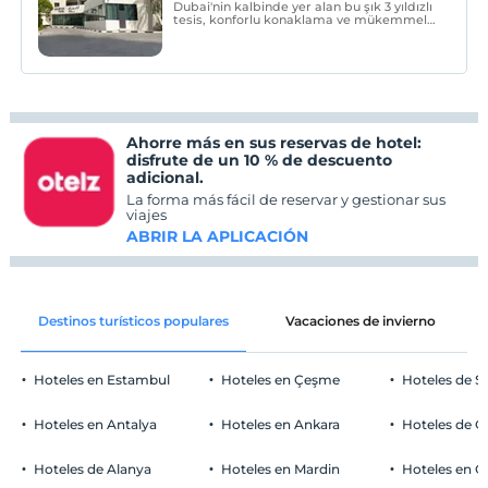
Dubai'nin kalbinde yer alan bu şık 3 yıldızlı
tesis, konforlu konaklama ve mükemmel
hizmetleriyle sizi bekliyor. Modern
tasarımı ve sıcak atmosferiyle, hem iş
hem de tatil amaçlı seyahat edenler için
ideal bir tercihtir.
Ahorre más en sus reservas de hotel:
disfrute de un 10 % de descuento
adicional.
La forma más fácil de reservar y gestionar sus
viajes
ABRIR LA APLICACIÓN
Destinos turísticos populares
Vacaciones de invierno
Hoteles en Estambul
Hoteles en Çeşme
Hoteles de S
Hoteles en Antalya
Hoteles en Ankara
Hoteles de Ö
Hoteles de Alanya
Hoteles en Mardin
Hoteles en 