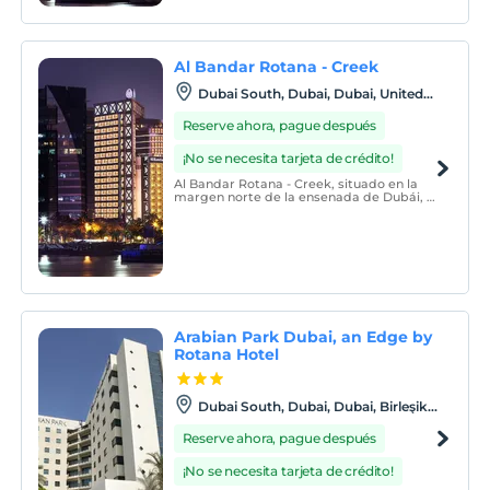
Al Bandar Rotana - Creek
Dubai South, Dubai, Dubai, United
Arab Emirates
Reserve ahora, pague después
¡No se necesita tarjeta de crédito!
Al Bandar Rotana - Creek, situado en la
margen norte de la ensenada de Dubái, el
canal que recorre el corazón de la ciudad,
es un hotel de cinco estrellas con unas
maravillosas vistas al canal.
Arabian Park Dubai, an Edge by
Rotana Hotel
Dubai South, Dubai, Dubai, Birleşik
Arap Emirlikleri
Reserve ahora, pague después
¡No se necesita tarjeta de crédito!