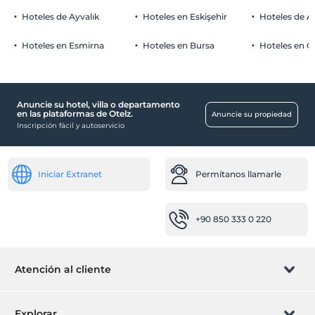
Hoteles de Ayvalık
Hoteles en Eskişehir
Hoteles de 
Hoteles en Esmirna
Hoteles en Bursa
Hoteles en C
Anuncie su hotel, villa o departamento
en las plataformas de Otelz.
Anuncie su propiedad
Inscripción fácil y autoservicio
Iniciar Extranet
Permítanos llamarle
+90 850 333 0 220
Atención al cliente
Gestionar reservas
Explorar