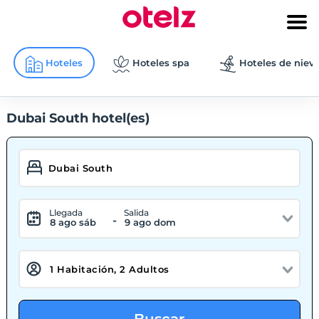
Hoteles
Hoteles spa
Hoteles de niev
Dubai South hotel(es)
Llegada
Salida
-
8 ago sáb
9 ago dom