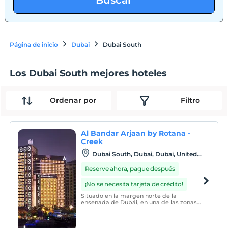
Buscar
Página de inicio
Dubai
Dubai South
Los Dubai South mejores hoteles
Ordenar por
Filtro
Al Bandar Arjaan by Rotana -
Creek
Dubai South, Dubai, Dubai, United
Arab Emirates
Reserve ahora, pague después
¡No se necesita tarjeta de crédito!
Situado en la margen norte de la
ensenada de Dubái, en una de las zonas
comerciales más conocida, Al Bandar
Arjaan by Rotana - Creek es un lujoso
complejo hotelero de apartamentos.