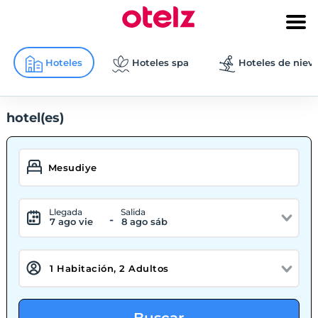
Hoteles
Hoteles spa
Hoteles de niev
hotel(es)
Llegada
Salida
-
7 ago vie
8 ago sáb