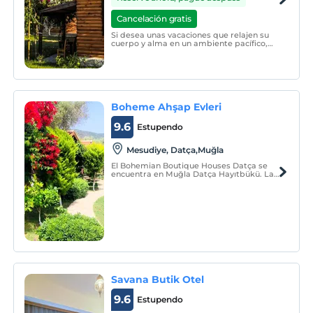
Cancelación gratis
Si desea unas vacaciones que relajen su
cuerpo y alma en un ambiente pacífico,
tranquilo y silencioso, dejando la
ajetreada y estresante vida de la ciudad,
el pueblo de Datça en Mesudiye es la
elección correcta.
Boheme Ahşap Evleri
9.6
Estupendo
Mesudiye, Datça,Muğla
El Bohemian Boutique Houses Datça se
encuentra en Muğla Datça Hayıtbükü. La
instalación consta de casas de madera y
casas suite de piedra aptas para el
entorno natural de los olivares. Las
habitaciones están insonorizadas.
Savana Butik Otel
9.6
Estupendo