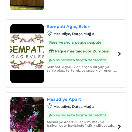
sahip bir tesistir.
Sempati Ağaç Evleri
Mesudiye, Datça,Muğla
Reserve ahora, pague después
Pague más tarde con Zumbara
¡No se necesita tarjeta de crédito!
Sempati Ağaç Evler, ahşap bir yapıya
sahip olup, tertemiz ve sıcacık bir enerjiye
sahip olan odaları ile misafirlerini
ağırlamaktadır.
Mesudiye Apart
Mesudiye, Datça,Muğla
¡No se necesita tarjeta de crédito!
Mesudiye Apart 1+1 açık mutfak ve
balkonludur içerisinde 1 çift kişilik yatak
bir çekyat bir de ek yatak mevcut 4-5