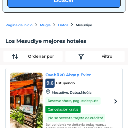
Buscar
Página de inicio
Mugla
Datca
Mesudiye
Los Mesudiye mejores hoteles
Ordenar por
Filtro
Ovabükü Ahşap Evler
9.6
Estupendo
Mesudiye, Datça,Muğla
Reserve ahora, pague después
Cancelación gratis
¡No se necesita tarjeta de crédito!
Bol bol deniz ve doğayla buluşmanıza