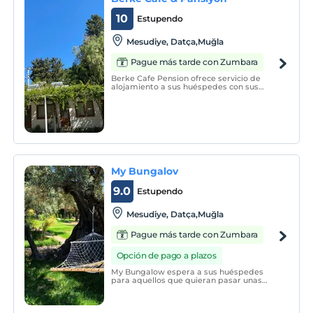
10
Estupendo
Mesudiye, Datça,Muğla
Pague más tarde con Zumbara
Berke Cafe Pension ofrece servicio de
alojamiento a sus huéspedes con sus
habitaciones de hotel diseñadas con
arquitectura simple y de madera.
My Bungalov
9.0
Estupendo
Mesudiye, Datça,Muğla
Pague más tarde con Zumbara
Opción de pago a plazos
My Bungalow espera a sus huéspedes
para aquellos que quieran pasar unas
vacaciones agradables y tranquilas con su
mar azul profundo, calas tranquilas, brisa
del sureste, gente amable, restaurantes