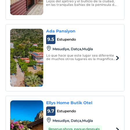
Lejos del ajetreo y el bullicio de la ciudad,
en las tranquilas bahías de la península de
Datça, nuestro hotel con el nombre de
Bahar Garden, donde encontrará el sabor
de las aguas más claras y la paz de
Turquía, espera a sus huéspedes en
Ovabükü con 16
Ada Pansiyon
9.5
Estupendo
Mesudiye, Datça,Muğla
Lo que hace que este lugar sea diferente
de muchos otros lugares es la magnífica
bahía de la península de Datça, un
albergue perdido en la albahaca, el olor
del mar en tu nariz, el sonido de las olas
en tus oídos y una familia cálida muy
hospitalaria que
Ellys Home Butik Otel
9.7
Estupendo
Mesudiye, Datça,Muğla
Reserve ahora, pague después