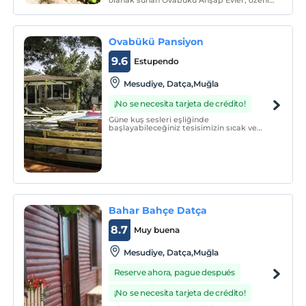
olanak sunan Ovabükü Ahşap Evler, özenle
dekore edilmiş konaklama birimlerinde
siz konuklarına konfor dolu bir seyahatin
kapılarını açmaktadır.
Ovabükü Pansiyon
9.6
Estupendo
Mesudiye, Datça,Muğla
¡No se necesita tarjeta de crédito!
Güne kuş sesleri eşliğinde
başlayabileceğiniz tesisimizin sıcak ve
doğal ortamında şehrin tüm stresinden
uzak, rahatlama ve dinlenme imkanı
bulabileceksiniz.
Bahar Bahçe Datça
8.7
Muy buena
Mesudiye, Datça,Muğla
Reserve ahora, pague después
¡No se necesita tarjeta de crédito!