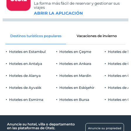
La forma más fácil de reservar y gestionar sus
viajes
ABRIR LA APLICACIÓN
Destinos turísticos populares
Vacaciones de invierno
Hoteles en Estambul
Hoteles en Çeşme
Hoteles de S
Hoteles en Antalya
Hoteles en Ankara
Hoteles de Ö
Hoteles de Alanya
Hoteles en Mardin
Hoteles en 
Hoteles de Ayvalık
Hoteles en Eskişehir
Hoteles de 
Hoteles en Esmirna
Hoteles en Bursa
Hoteles en C
Anuncie su hotel, villa o departamento
en las plataformas de Otelz.
Anuncie su propiedad