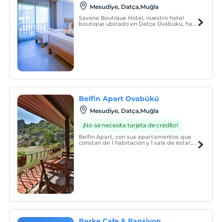
Mesudiye, Datça,Muğla
Savana Boutique Hotel, nuestro hotel
boutique ubicado en Datça Ovabükü, ha
entrado al servicio de nuestros estimados
huéspedes en la temporada 2017.
Belfin Apart Ovabükü
Mesudiye, Datça,Muğla
¡No se necesita tarjeta de crédito!
Belfin Apart, con sus apartamentos que
constan de 1 habitación y 1 sala de estar,
ofrece a sus huéspedes el magnífico
ambiente de Ovabükü gracias a su
ubicación a poca distancia del mar.
Berke Cafe & Pansiyon