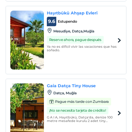
de pescado en la orilla, frondosos
almendros y olivos.
Hayıtbükü Ahşap Evleri
9.6
Estupendo
Mesudiye, Datça,Muğla
Reserve ahora, pague después
Ya no es difícil vivir las vacaciones que has
soñado.
Gaia Datça Tiny House
Datça, Muğla
Pague más tarde con Zumbara
¡No se necesita tarjeta de crédito!
G A I A, Hayıtbükü, Datça'da, denize 100
metre mesafede kurulu 2 adet tiny
house'dan oluşur. Evlerimizin ikisi de
birebir aynı olmakla, 30 m² kapalı alanı ile
birlikte, teras, bahçe, otopark alanına