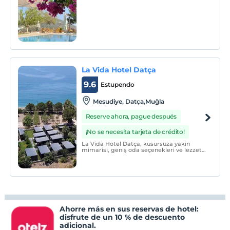
kişiye kadar konaklayabilirsiniz.
La Vida Hotel Datça
9.6
Estupendo
Mesudiye, Datça,Muğla
Reserve ahora, pague después
¡No se necesita tarjeta de crédito!
La Vida Hotel Datça, kusursuza yakın
mimarisi, geniş oda seçenekleri ve lezzetli
mutfağıyla siz değerli misafirlerini
ağırlıyor.
Ahorre más en sus reservas de hotel:
disfrute de un 10 % de descuento
adicional.