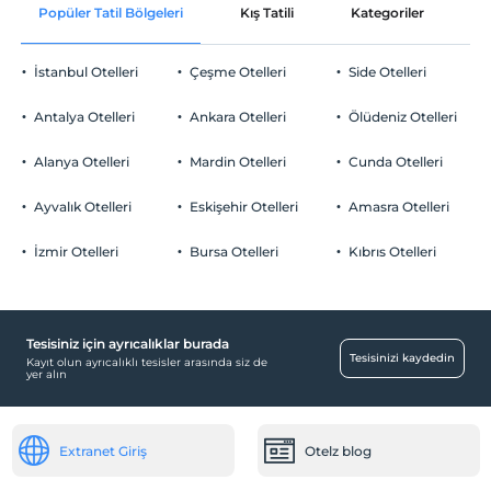
Popüler Tatil Bölgeleri
Kış Tatili
Kategoriler
P
İstanbul Otelleri
Çeşme Otelleri
Side Otelleri
Antalya Otelleri
Ankara Otelleri
Ölüdeniz Otelleri
Alanya Otelleri
Mardin Otelleri
Cunda Otelleri
Ayvalık Otelleri
Eskişehir Otelleri
Amasra Otelleri
İzmir Otelleri
Bursa Otelleri
Kıbrıs Otelleri
Tesisiniz için ayrıcalıklar burada
Tesisinizi kaydedin
Kayıt olun ayrıcalıklı tesisler arasında siz de
yer alın
Extranet Giriş
Otelz blog