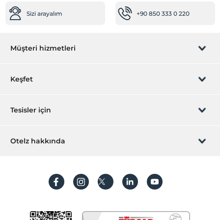
Sizi arayalım
+90 850 333 0 220
Müşteri hizmetleri
Rezervasyon yönet
Keşfet
Sizi arayalım
Hediye Kart
Tesisler için
İştirak olun
ZPara Nedir?
Hemen tesisinizi ekleyin
Otelz hakkında
İletişim
Üye girişi
Villa/Daire ekleyin
Hakkımızda
Sıkça sorulan sorular
Hesap oluştur
Sürdürülebilirlik
Kişisel Verilerin Korunması
Koşullar ve şartlar