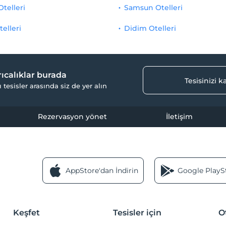
Otelleri
Samsun Otelleri
telleri
Didim Otelleri
yrıcalıklar burada
Tesisinizi 
ı tesisler arasında siz de yer alın
Rezervasyon yönet
İletişim
AppStore'dan İndirin
Google PlaySt
Keşfet
Tesisler için
O