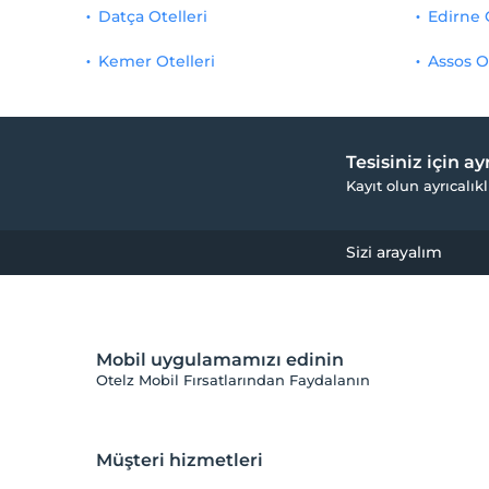
Datça Otelleri
Edirne 
Kemer Otelleri
Assos O
Tesisiniz için a
Kayıt olun ayrıcalıkl
Sizi arayalım
Mobil uygulamamızı edinin
Otelz Mobil Fırsatlarından Faydalanın
Müşteri hizmetleri