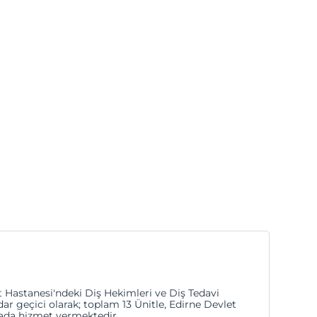
t Hastanesi'ndeki Diş Hekimleri ve Diş Tedavi
ar geçici olarak; toplam 13 Ünitle, Edirne Devlet
nada hizmet vermektedir.