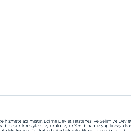
i
de hizmete açılmıştır. Edirne Devlet Hastanesi ve Selimiye Devle
a birleştirilmesiyle oluşturulmuştur.Yeni binamız yapılıncaya kad
a Merkezinin üst katında Başhekimlik Binası olarak iki ayrı bi