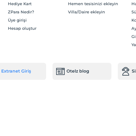
Hediye Kart
Hemen tesisinizi ekleyin
H
ZPara Nedir?
Villa/Daire ekleyin
Sü
Üye girişi
Ko
Hesap oluştur
Ay
Gi
Ya
Extranet Giriş
Otelz blog
S