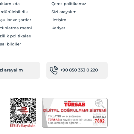
akkımızda
Çerez politikamız
rdürülebilirlik
Sizi arayalım
şullar ve şartlar
İletişim
dınlatma metni
Kariyer
zlilik politikaları
sal bilgiler
izi arayalım
+90 850 333 0 220