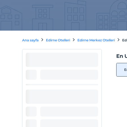
Ana sayfa
Edirne Otelleri
Edirne Merkez Otelleri
Edi
En U
E