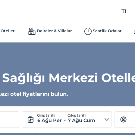
TL
Otelleri
Daireler & Villalar
Saatlik Odalar
 Sağlığı Merkezi Otell
i otel fiyatlarını bulun.
Giriş tarihi
Çıkış tarihi
6 Ağu Per
-
7 Ağu Cum