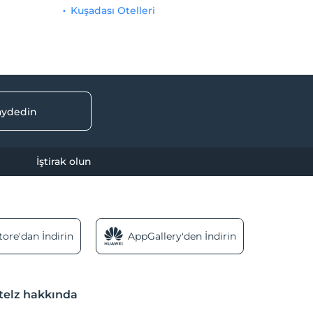
Kuşadası Otelleri
kaydedin
İştirak olun
ore'dan İndirin
AppGallery'den İndirin
telz hakkında