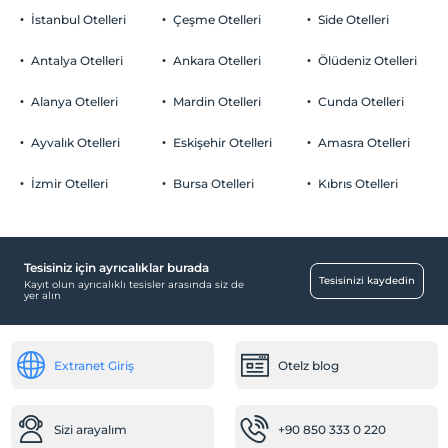
İstanbul Otelleri
Çeşme Otelleri
Side Otelleri
Antalya Otelleri
Ankara Otelleri
Ölüdeniz Otelleri
Alanya Otelleri
Mardin Otelleri
Cunda Otelleri
Ayvalık Otelleri
Eskişehir Otelleri
Amasra Otelleri
İzmir Otelleri
Bursa Otelleri
Kıbrıs Otelleri
Tesisiniz için ayrıcalıklar burada
Tesisinizi kaydedin
Kayıt olun ayrıcalıklı tesisler arasında siz de
yer alın
Extranet Giriş
Otelz blog
Sizi arayalım
+90 850 333 0 220