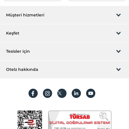
Müşteri hizmetleri
Rezervasyon yönet
Keşfet
Sizi arayalım
Hediye Kart
Tesisler için
İştirak olun
ZPara Nedir?
Hemen tesisinizi ekleyin
Otelz hakkında
İletişim
Üye girişi
Villa/Daire ekleyin
Hakkımızda
Sıkça sorulan sorular
Hesap oluştur
Sürdürülebilirlik
Kişisel Verilerin Korunması
Koşullar ve şartlar
İşlem rehberi