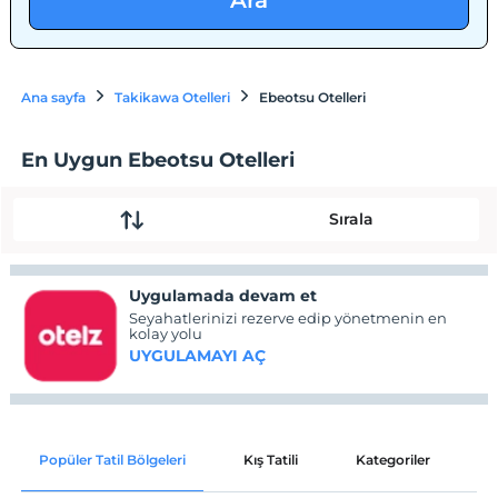
Ara
Ana sayfa
Takikawa Otelleri
Ebeotsu Otelleri
En Uygun Ebeotsu Otelleri
Sırala
Uygulamada devam et
Seyahatlerinizi rezerve edip yönetmenin en
kolay yolu
UYGULAMAYI AÇ
Popüler Tatil Bölgeleri
Kış Tatili
Kategoriler
P