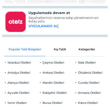
Uygulamada devam et
Seyahatlerinizi rezerve edip yönetmenin en
kolay yolu
UYGULAMAYI AÇ
Popüler Tatil Bölgeleri
Kış Tatili
Kategoriler
P
İstanbul Otelleri
Çeşme Otelleri
Side Otelleri
Antalya Otelleri
Ankara Otelleri
Ölüdeniz Otelleri
Alanya Otelleri
Mardin Otelleri
Cunda Otelleri
Ayvalık Otelleri
Eskişehir Otelleri
Amasra Otelleri
İzmir Otelleri
Bursa Otelleri
Kıbrıs Otelleri