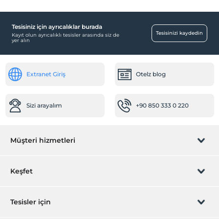
Tesisiniz için ayrıcalıklar burada
Tesisinizi kaydedin
Kayıt olun ayrıcalıklı tesisler arasında siz de
yer alın
Extranet Giriş
Otelz blog
Sizi arayalım
+90 850 333 0 220
Müşteri hizmetleri
Rezervasyon yönet
Keşfet
Sizi arayalım
Hediye Kart
Tesisler için
İştirak olun