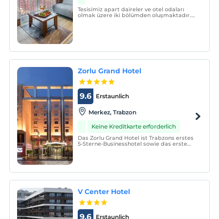
Tesisimiz apart daireler ve otel odaları
olmak üzere iki bölümden oluşmaktadır.
Apart dairelerimizin her birinde mutfak
bulunmaktadır. Bu mutfaklarda
buzdolabı, elektrikli ocak, mikrodalga fırın
çay seti ve tüm mutfak gereçleri
mevcuttur.
Zorlu Grand Hotel
9.6
Erstaunlich
Merkez, Trabzon
Keine Kreditkarte erforderlich
Das Zorlu Grand Hotel ist Trabzons erstes
5-Sterne-Businesshotel sowie das erste
von der Schwarzmeerregion zertifizierte
Hotel. Das Hotel ist eine perfekte
Kombination aus traditioneller und
moderner Architektur.
V Center Hotel
9.6
Erstaunlich