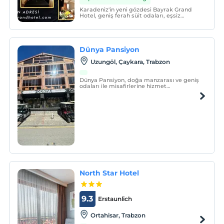
Karadeniz'in yeni gözdesi Bayrak Grand
Hotel, geniş ferah süit odaları, eşsiz
mimarı, müşteri odaklı kaliteli servis
anlayışı ile siz değerli misafirlerimizi
ağırlamaktan gurur duyar.
Dünya Pansiyon
Uzungöl, Çaykara, Trabzon
Dünya Pansiyon, doğa manzarası ve geniş
odaları ile misafirlerine hizmet
vermektedir.
North Star Hotel
9.3
Erstaunlich
Ortahisar, Trabzon