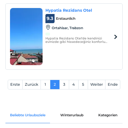
Hypatia Rezidans Otel
9.3
Erstaunlich
Ortahisar, Trabzon
Hypatia Rezidans Otel'de kendinizi
evinizde gibi hissedeceğiniz konforlu
odaları ve muhteşem Trabzon
manzarasıyla unutulmaz tatillerin en özel
adresidir.
Erste
Zurück
1
2
3
4
5
Weiter
Ende
Beliebte Urlaubsziele
Winterurlaub
Kategorien