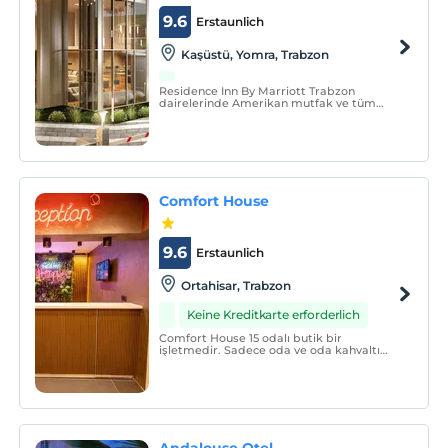
9.6
Erstaunlich
Kaşüstü, Yomra, Trabzon
Residence Inn By Marriott Trabzon
dairelerinde Amerikan mutfak ve tüm
zengin olanaklarla misafirlerinin
kendilerini ev rahatlığında konforunda
konaklama imkanı sağlar.
Comfort House
9.6
Erstaunlich
Ortahisar, Trabzon
Keine Kreditkarte erforderlich
Comfort House 15 odalı butik bir
işletmedir. Sadece oda ve oda kahvaltı
konseptinde hizmet vermektedir.
Otelimize ait kafe bölümünde kahve ve
nargile hizmeti vermekteyiz.
Andalouse Otel