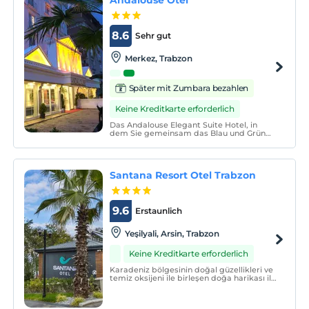
8.6
Sehr gut
Merkez, Trabzon
Später mit Zumbara bezahlen
Keine Kreditkarte erforderlich
Das Andalouse Elegant Suite Hotel, in
dem Sie gemeinsam das Blau und Grün
des Schwarzen Meeres erleben können,
bietet seinen Gästen eine komfortable
Unterkunft mit seiner ursprünglichen
Architektur und Aussicht.
Santana Resort Otel Trabzon
9.6
Erstaunlich
Yeşilyali, Arsin, Trabzon
Keine Kreditkarte erforderlich
Karadeniz bölgesinin doğal güzellikleri ve
temiz oksijeni ile birleşen doğa harikası ile
ünlü Yeşilyalı bölgesinde bulunan Santana
Otel, sizlere denizin ferahlığını ve
sakinliğini ve dalgaların eşsiz sesleri ile