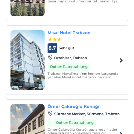
tasarımıyla unutulmaz bir tatil sunar. Eşsiz
manzarası ve huzurlu atmosferiyle,
konuklarına dinlenme ve keşif imkanı
sağlar.
Misal Hotel Trabzon
8.7
Sehr gut
Ortahisar, Trabzon
Option Ratenzahlung
Trabzon Havalimanı'nın hemen karşısında
yer alan Misal Hotel Trabzon, modern
olanaklara ve yerel mimarinin özelliklerine
sahip, zevkli bir şekilde dekore edilmiş
odalar sunmaktadır.
Ömer Çakıroğlu Konağı
Sürmene Merkez, Sürmene, Trabzon
Option Ratenzahlung
Ömer Çakıroğlu Konağı toplamda 4 adet
odası bulunan konaklama tesisidir.