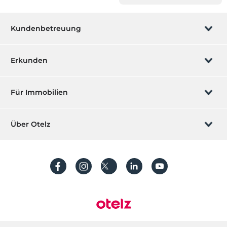
Kundenbetreuung
Buchung verwalten
Erkunden
Wir rufen Sie an
Geschenkgutschein
Für Immobilien
Werden Sie ein Partner
Was ist ZMoney?
Ihr Hotel auflisten
Über Otelz
Kontakt
Mitglieder Anmeldung
Ihre Villa/ Wohnung auflisten
Über uns
Häufig gestellte Fragen
Konto erstellen
Nachhaltigkeit
Schutz von personenbezogenen Daten
Bedingungen und Konditionen
Prozessleitfaden