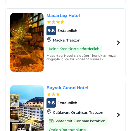
huzur dolu bir ortamda güzel bir tatil geç
Macartaşı Hotel
9.6
Erstaunlich
Maçka, Trabzon
Keine Kreditkarte erforderlich
Macartaşı Hotel siz değerli konuklarımıza
doğayla iç içe bir konsept sunarak
kendinizi evinizde hissetmenizi
sağlamaktadır.
Bayrak Grand Hotel
9.6
Erstaunlich
Çağlayan, Ortahisar, Trabzon
Später mit Zumbara bezahlen
Option Ratenzahlung