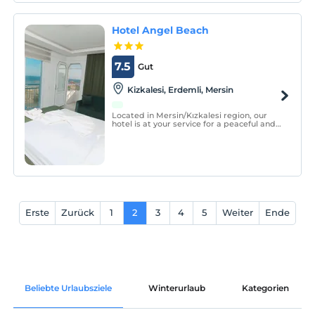
Hotel Angel Beach
7.5
Gut
Kizkalesi, Erdemli, Mersin
Located in Mersin/Kızkalesi region, our
hotel is at your service for a peaceful and
enjoyable holiday with its history, nature,
sea and perfect beach.
Erste
Zurück
1
2
3
4
5
Weiter
Ende
Beliebte Urlaubsziele
Winterurlaub
Kategorien