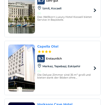
8.7
Sehr gut
İzmit, Kocaeli
Das Wellborn Luxury Hotel Kocaeli bietet
Service in Başiskele.
Capella Otel
9.3
Erstaunlich
Merkez, Tepebaşi, Eskişehir
Die Deluxe-Zimmer sind 35 m² groß und
bieten dank der Böden ohne
Teppichboden und Fußbodenheizung
perfekte Hygiene. Die Suite-Zimmer sind
65 m2 groß und verfügen über eine
Terrasse von 40 m2.
Harkasos Cave Hotel