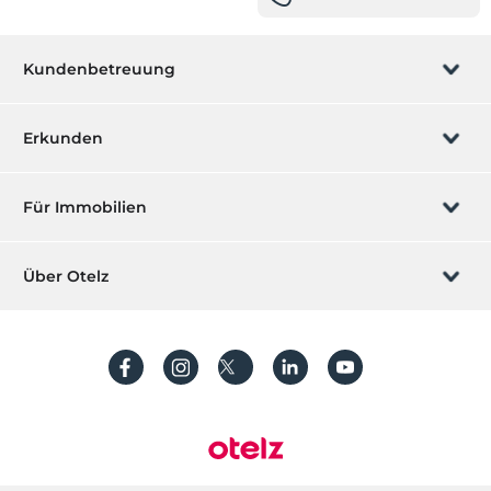
Kundenbetreuung
Buchung verwalten
Erkunden
Wir rufen Sie an
Geschenkgutschein
Für Immobilien
Werden Sie ein Partner
Was ist ZMoney?
Ihr Hotel auflisten
Über Otelz
Kontakt
Mitglieder Anmeldung
Ihre Villa/ Wohnung auflisten
Über uns
Häufig gestellte Fragen
Konto erstellen
Nachhaltigkeit
Schutz von personenbezogenen Daten
Bedingungen und Konditionen
Prozessleitfaden