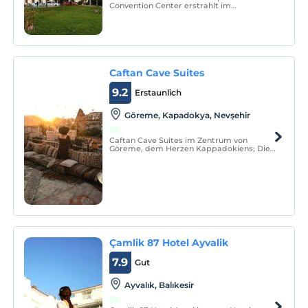
Convention Center erstrahlt im
Stadtzentrum von Bursa mit seinen 5
Sternen. Dies ist die beliebteste
Architektur im Süden von Marmara, in der
Klassik und Moderne elegant integriert
sind.
Caftan Cave Suites
9.2
Erstaunlich
Göreme, Kapadokya, Nevşehir
Caftan Cave Suites im Zentrum von
Göreme, dem Herzen Kappadokiens; Die
Höhlen- und Steinräume, die eine lange
Geschichte haben, wurden entsprechend
der historischen Struktur der Region
dekoriert und bis 2017 als altes Dorfhaus
genutzt.
Çamlik 87 Hotel Ayvalik
7.9
Gut
Ayvalık, Balıkesir