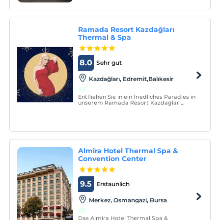
Ramada Resort Kazdağları
Thermal & Spa
8.0
Sehr gut
Kazdağları, Edremit,Balıkesir
Entfliehen Sie in ein friedliches Paradies in
unserem Ramada Resort Kazdağları
Thermal & Spa Hotel, wo Sie den Tag
bequem und bequem beginnen können.
Almira Hotel Thermal Spa &
Convention Center
9.5
Erstaunlich
Merkez, Osmangazi, Bursa
Das Almira Hotel Thermal Spa &