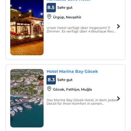
8.5
Sehr gut
Ürgüp, Nevşehir
Unser Hotel verfügt über insgesamt 11
Zimmer. Es verfügt über 4 Boutique Rock
Carving und 7 Stone Zimmer. Wir haben 2
Suiten mit Whirlpool. Der Service wird im
Flitterwochen-Konzept angeboten.
Hotel Marina Bay Göcek
8.3
Sehr gut
Göcek, Fethiye, Muğla
Das Marina Bay Göcek Hotel, in dem jedes
Detail für Ihren Komfort in seinen
Zimmern berücksichtigt wird und Sie mit
seinem herrlichen Meerblick begrüßt,
wird die unvergessliche Adresse Ihres
Urlaubs sein.