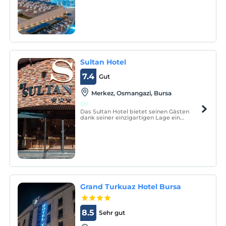
modern needs on the shores of the Red
Sea!
Sultan Hotel
7.4
Gut
Merkez, Osmangazi, Bursa
Das Sultan Hotel bietet seinen Gästen
dank seiner einzigartigen Lage ein
komfortables Unterkunftserlebnis.
Grand Turkuaz Hotel Bursa
8.5
Sehr gut