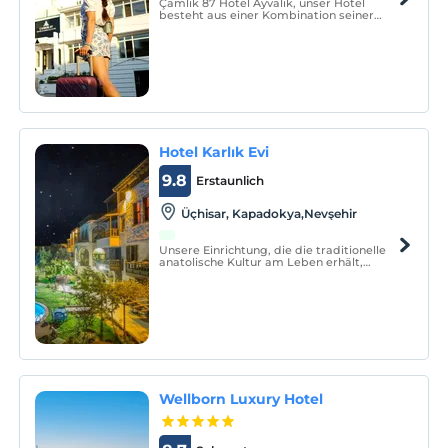
Çamlik 87 Hotel Ayvalık, unser Hotel
besteht aus einer Kombination seiner
ursprünglichen architektonischen Struktur
und Ayvalık-Häusern mit unabhängigen
Eingängen.
Hotel Karlık Evi
9.8
Erstaunlich
Üçhisar, Kapadokya,Nevşehir
Unsere Einrichtung, die die traditionelle
anatolische Kultur am Leben erhält,
besteht aus Steinsteinen aus der Region
Kappadokien.
Wellborn Luxury Hotel