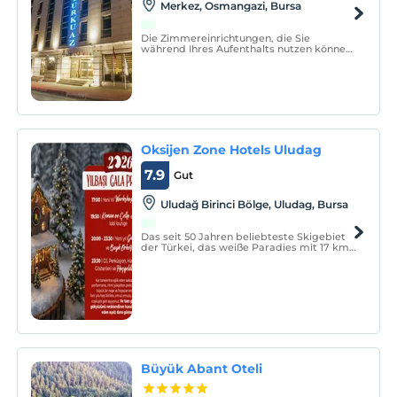
Merkez, Osmangazi, Bursa
Die Zimmereinrichtungen, die Sie
während Ihres Aufenthalts nutzen können,
sind TV, WLAN, Telefon und Zimmersafe in
den Standardzimmern des Grand Turkuaz
Hotel Bursa.
Oksijen Zone Hotels Uludag
7.9
Gut
Uludağ Birinci Bölge, Uludag, Bursa
Das seit 50 Jahren beliebteste Skigebiet
der Türkei, das weiße Paradies mit 17 km
Streckenlänge und 14 Skiliften, befindet
sich auf dem höchsten Punkt der ersten
Entwicklungsregion von Uludağ, inmitten
der Kiefernwälder, als neuestes
Winterhotel des Jahr
Büyük Abant Oteli