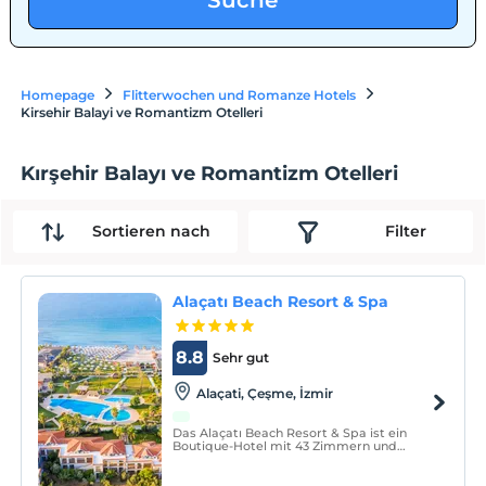
Suche
Homepage
Flitterwochen und Romanze Hotels
Kirsehir Balayi ve Romantizm Otelleri
Kırşehir Balayı ve Romantizm Otelleri
Sortieren nach
Filter
Alaçatı Beach Resort & Spa
8.8
Sehr gut
Alaçati, Çeşme, İzmir
Das Alaçatı Beach Resort & Spa ist ein
Boutique-Hotel mit 43 Zimmern und
Frühstück direkt an der Küste von Alaçatı,
dem beliebtesten Windsurf-Reiseziel der
Türkei und einem atemberaubenden