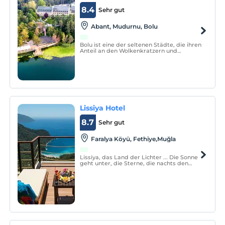
8.4
Sehr gut
Abant, Mudurnu, Bolu
Bolu ist eine der seltenen Städte, die ihren
Anteil an den Wolkenkratzern und
Residenzen der meisten Städte in der
Türkei nicht übernommen hat und es
dennoch schafft, unberührt zu bleiben.
Lissiya Hotel
8.7
Sehr gut
Faralya Köyü, Fethiye,Muğla
Lissiya, das Land der Lichter ... Die Sonne
geht unter, die Sterne, die nachts den
Himmel bedecken, scheinen hier anders ...
Das Mondlicht reflektiert das Meer in
diesen Ländern anders ...