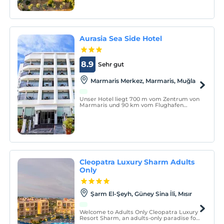
Küstenort an der Ägäis.
Aurasia Sea Side Hotel
8.9
Sehr gut
Marmaris Merkez, Marmaris, Muğla
Unser Hotel liegt 700 m vom Zentrum von
Marmaris und 90 km vom Flughafen
Dalaman entfernt. Unser Hotel liegt 20
Meter vom Meer entfernt.
Cleopatra Luxury Sharm Adults
Only
Şarm El-Şeyh, Güney Sina İli, Mısır
Welcome to Adults Only Cleopatra Luxury
Resort Sharm, an adults-only paradise for