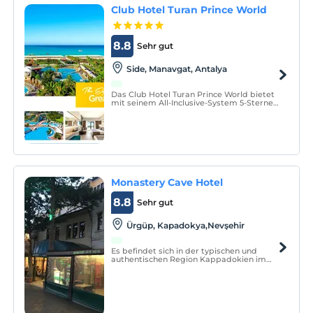
Club Hotel Turan Prince World
8.8
Sehr gut
Side, Manavgat, Antalya
Das Club Hotel Turan Prince World bietet
mit seinem All-Inclusive-System 5-Sterne-
Standards in Antalya, einer der schönsten
Städte des Mittelmeers, an dem Punkt,
an dem der warme Sand von Side auf das
Meer trifft.
Monastery Cave Hotel
8.8
Sehr gut
Ürgüp, Kapadokya,Nevşehir
Es befindet sich in der typischen und
authentischen Region Kappadokien im
Stadtzentrum mit seiner angenehmen,
familiären Atmosphäre und charmanten
Umgebung. Ideal für Zeiten und Ausflüge,
um die verborgenen Täler und Schätze
Südkappadokiens zu entdecken.