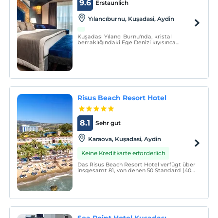
9.6
Erstaunlich
Yılancıburnu, Kuşadasi, Aydin
Kuşadası Yılancı Burnu'nda, kristal
berraklığındaki Ege Denizi kıyısınca
uzanan, TNR Otel & Spa; aradığınız
konforda bir oteldir.
Risus Beach Resort Hotel
8.1
Sehr gut
Karaova, Kuşadasi, Aydin
Keine Kreditkarte erforderlich
Das Risus Beach Resort Hotel verfügt über
insgesamt 81, von denen 50 Standard (40
mit Blick auf den Meer-Pool-Garten), 5
exklusiven Blick auf das Meer, 6 mit Blick
auf das Meer Deluxe und 13 Panorama
(Blick auf den Meer-Pool-Garten) 7 davon
sind Blick au
Sea Point Hotel Kuşadası