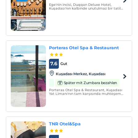
Ege'nin incisi, Duqqan Deluxe Hotel,
Kuşadası'nın kalbinde unutulmaz bir tatil
deneyimi sunuyor.
Porteras Otel Spa & Restaurant
7.6
Gut
Kuşadası Merkez, Kuşadası
Später mit Zumbara bezahlen
Porteras Otel Spa & Restaurant, Kuşadası
Yat Limanı'nın tam karşısında muhteşem
konumdadır. Odalarımız ve restoranımız
full deniz manzaralıdır. Otelimiz oda &
kahvaltı konsepti ile hizmet vermektedir.
TNR Otel&Spa