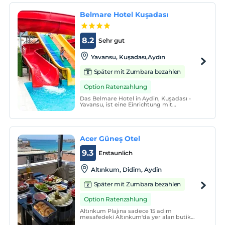
Belmare Hotel Kuşadası
8.2
Sehr gut
Yavansu, Kuşadası,Aydın
Später mit Zumbara bezahlen
Option Ratenzahlung
Das Belmare Hotel in Aydin, Kuşadası -
Yavansu, ist eine Einrichtung mit
insgesamt 91 Zimmern, 650 m vom Meer
entfernt.
Acer Güneş Otel
9.3
Erstaunlich
Altınkum, Didim, Aydin
Später mit Zumbara bezahlen
Option Ratenzahlung
Altınkum Plajına sadece 15 adım
mesafedeki Altınkum'da yer alan butik
otelimiz, aileler için mükemmel bir