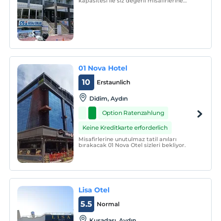
kapasitesi ile siz değerli misafirlerine
hizmet vermektedir.
01 Nova Hotel
10
Erstaunlich
Didim, Aydın
Option Ratenzahlung
Keine Kreditkarte erforderlich
Misafirlerine unutulmaz tatil anıları
bırakacak 01 Nova Otel sizleri bekliyor.
Lisa Otel
5.5
Normal
Kuşadası, Aydın