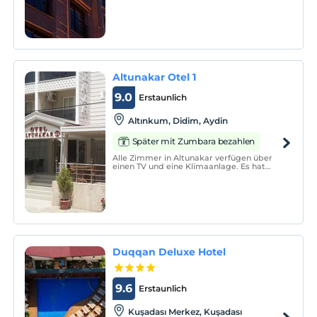
hizmet vermektedir.
Altunakar Otel 1
9.0
Erstaunlich
Altınkum, Didim, Aydin
Später mit Zumbara bezahlen
Alle Zimmer in Altunakar verfügen über
einen TV und eine Klimaanlage. Es hat
auch einen Balkon mit Blick auf den
Außenpool. Die Badezimmer verfügen
über eine Dusche, eine Toilette und einen
Haartrockner.
Duqqan Deluxe Hotel
9.6
Erstaunlich
Kuşadası Merkez, Kuşadası