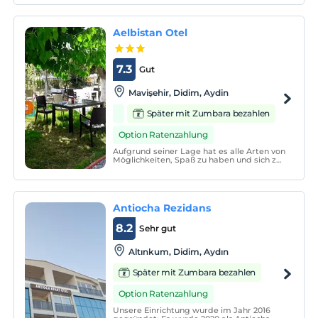
Klimaanlage, Handtücher, Haartrockner,
Minibar, Sat-TV und ① - Fi.
Aelbistan Otel
7.3
Gut
Mavişehir, Didim, Aydin
Später mit Zumbara bezahlen
Option Ratenzahlung
Aufgrund seiner Lage hat es alle Arten von
Möglichkeiten, Spaß zu haben und sich zu
entspannen. Das Aelbistan Hotel, in dem
Sie als Familie friedlich übernachten
können, ist einer der besonderen Orte, an
denen Körper und Seele auf Freiheit
treffen.
Antiocha Rezidans
8.2
Sehr gut
Altınkum, Didim, Aydın
Später mit Zumbara bezahlen
Option Ratenzahlung
Unsere Einrichtung wurde im Jahr 2016