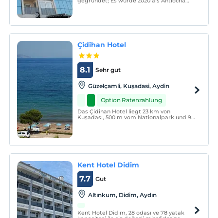
gegründet; Es wurde 2020 als Antiocha
Rezidans in Betrieb genommen. Unsere
Zimmer verfügen über TV, WLAN, heißes
Wasser, Haartrockner, Kühlschrank und
alle Utensilien, die Sie in Ihrer Küche
verwenden.
Çidihan Hotel
8.1
Sehr gut
Güzelçamli, Kuşadasi, Aydin
Option Ratenzahlung
Das Çidihan Hotel liegt 23 km von
Kuşadası, 500 m vom Nationalpark und 95
km vom Flughafen İzmir entfernt. Weg.
Unser Hotel hat eine Kapazität von 56
Zimmern und 2 Suiten, 116 Betten.
Kent Hotel Didim
7.7
Gut
Altınkum, Didim, Aydın
Kent Hotel Didim, 28 odası ve 78 yatak