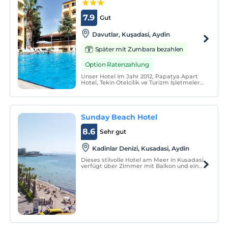
7.9
Gut
Davutlar, Kuşadasi, Aydin
Später mit Zumbara bezahlen
Option Ratenzahlung
Unser Hotel Im Jahr 2012, Papatya Apart
Hotel, Tekin Otelcilik ve Turizm İşletmeleri
A.Ş.
Sunday Beach Hotel
8.6
Sehr gut
Kadinlar Denizi, Kusadasi, Aydin
Dieses stilvolle Hotel am Meer in Kusadasi
verfügt über Zimmer mit Balkon und eine
Terrasse mit Meerblick. Die Unterkunft
bietet kostenfreies WLAN und kostenlose
Parkplätze in der Nähe des Zentrums von
Kusadasi.