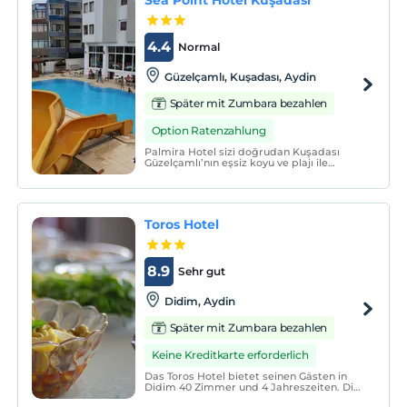
4.4
Normal
Güzelçamlı, Kuşadası, Aydin
Später mit Zumbara bezahlen
Option Ratenzahlung
Palmira Hotel sizi doğrudan Kuşadası
Güzelçamlı’nın eşsiz koyu ve plajı ile
kucaklıyor.
Toros Hotel
8.9
Sehr gut
Didim, Aydin
Später mit Zumbara bezahlen
Keine Kreditkarte erforderlich
Das Toros Hotel bietet seinen Gästen in
Didim 40 Zimmer und 4 Jahreszeiten. Die
Zimmer verfügen über ein eigenes Bad,