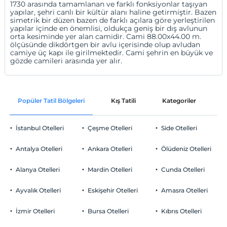
1730 arasında tamamlanan ve farklı fonksiyonlar taşıyan
yapılar, şehri canlı bir kültür alanı haline getirmiştir. Bazen
simetrik bir düzen bazen de farklı açılara göre yerleştirilen
yapılar içinde en önemlisi, oldukça geniş bir dış avlunun
orta kesiminde yer alan camidir. Cami 88.00x44.00 m.
ölçüsünde dikdörtgen bir avlu içerisinde olup avludan
camiye üç kapı ile girilmektedir. Cami şehrin en büyük ve
gözde camileri arasında yer alır.
Popüler Tatil Bölgeleri
Kış Tatili
Kategoriler
P
İstanbul Otelleri
Çeşme Otelleri
Side Otelleri
Antalya Otelleri
Ankara Otelleri
Ölüdeniz Otelleri
Alanya Otelleri
Mardin Otelleri
Cunda Otelleri
Ayvalık Otelleri
Eskişehir Otelleri
Amasra Otelleri
İzmir Otelleri
Bursa Otelleri
Kıbrıs Otelleri