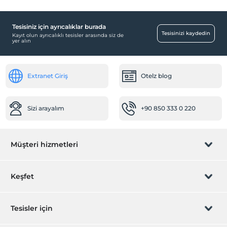
Tesisiniz için ayrıcalıklar burada
Tesisinizi kaydedin
Kayıt olun ayrıcalıklı tesisler arasında siz de
yer alın
Extranet Giriş
Otelz blog
Sizi arayalım
+90 850 333 0 220
Müşteri hizmetleri
Rezervasyon yönet
Keşfet
Sizi arayalım
Hediye Kart
Tesisler için
İştirak olun