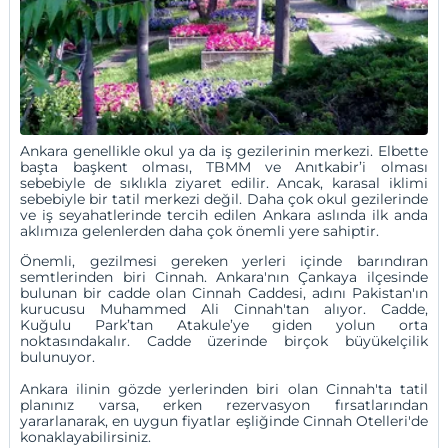
Ankara
genellikle okul ya da iş gezilerinin merkezi. Elbette
başta başkent olması, TBMM ve Anıtkabir’i olması
sebebiyle de sıklıkla ziyaret edilir. Ancak, karasal iklimi
sebebiyle bir tatil merkezi değil. Daha çok okul gezilerinde
ve iş seyahatlerinde tercih edilen Ankara aslında ilk anda
aklımıza gelenlerden daha çok önemli yere sahiptir.
Önemli, gezilmesi gereken yerleri içinde barındıran
semtlerinden biri Cinnah. Ankara'nın Çankaya ilçesinde
bulunan bir cadde olan Cinnah Caddesi, adını Pakistan'ın
kurucusu Muhammed Ali Cinnah'tan alıyor. Cadde,
Kuğulu Park’tan Atakule’ye giden yolun orta
noktasındakalır. Cadde üzerinde birçok büyükelçilik
bulunuyor.
Ankara ilinin gözde yerlerinden biri olan Cinnah'ta tatil
planınız varsa, erken rezervasyon fırsatlarından
yararlanarak, en uygun fiyatlar eşliğinde
Cinnah Otelleri
'de
konaklayabilirsiniz.