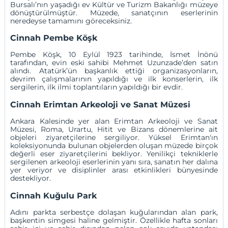
Bursalı’nın yaşadığı ev Kültür ve Turizm Bakanlığı müzeye
dönüştürülmüştür. Müzede, sanatçının eserlerinin
neredeyse tamamını göreceksiniz.
Cinnah Pembe Köşk
Pembe Köşk, 10 Eylül 1923 tarihinde, İsmet İnönü
tarafından, evin eski sahibi Mehmet Uzunzade’den satın
alındı. Atatürk’ün başkanlık ettiği organizasyonların,
devrim çalışmalarının yapıldığı ve ilk konserlerin, ilk
sergilerin, ilk ilmi toplantıların yapıldığı bir evdir.
Cinnah Erimtan Arkeoloji ve Sanat Müzesi
Ankara Kalesinde yer alan Erimtan Arkeoloji ve Sanat
Müzesi, Roma, Urartu, Hitit ve Bizans dönemlerine ait
objeleri ziyaretçilerine sergiliyor. Yüksel Erimtan'ın
koleksiyonunda bulunan objelerden oluşan müzede birçok
değerli eser ziyaretçilerini bekliyor. Yenilikçi tekniklerle
sergilenen arkeoloji eserlerinin yanı sıra, sanatın her dalına
yer veriyor ve disiplinler arası etkinlikleri bünyesinde
destekliyor.
Cinnah Kuğulu Park
Adını parkta serbestçe dolaşan kuğularından alan park,
başkentin simgesi haline gelmiştir. Özellikle hafta sonları