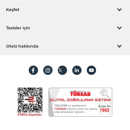
Rezervasyon yönet
Keşfet
Sizi arayalım
Hediye Kart
Tesisler için
İştirak olun
ZPara Nedir?
Hemen tesisinizi ekleyin
Otelz hakkında
İletişim
Üye girişi
Villa/Daire ekleyin
Hakkımızda
Sıkça sorulan sorular
Hesap oluştur
Sürdürülebilirlik
Kişisel Verilerin Korunması
Koşullar ve şartlar
İşlem rehberi
Aydınlatma metni
Gizlilik politikaları