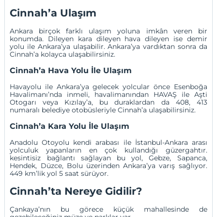
Cinnah’a Ulaşım
Ankara birçok farklı ulaşım yoluna imkân veren bir
konumda. Dileyen kara dileyen hava dileyen ise demir
yolu ile Ankara’ya ulaşabilir. Ankara’ya vardıktan sonra da
Cinnah’a kolayca ulaşabilirsiniz.
Cinnah’a Hava Yolu İle Ulaşım
Havayolu ile Ankara’ya gelecek yolcular önce
Esenboğa
Havalimanı
’nda inmeli, havalimanından HAVAŞ ile Aşti
Otogarı veya Kızılay’a, bu duraklardan da 408, 413
numaralı belediye otobüsleriyle Cinnah’a ulaşabilirsiniz.
Cinnah’a Kara Yolu İle Ulaşım
Anadolu Otoyolu kendi arabası ile
İstanbul
-Ankara arası
yolculuk yapanların en çok kullandığı güzergahtır.
kesintisiz bağlantı sağlayan bu yol,
Gebze
,
Sapanca
,
Hendek
,
Düzce
,
Bolu
üzerinden Ankara’ya varış sağlıyor.
449 km’lik yol 5 saat sürüyor.
Cinnah’ta Nereye Gidilir?
Çankaya’nın bu görece küçük mahallesinde de