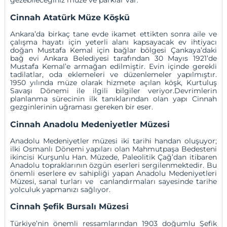
gezebileceğiniz müze ve parklar var.
Cinnah Atatürk Müze Köşkü
Ankara’da birkaç tane evde ikamet ettikten sonra aile ve
çalışma hayatı için yeterli alanı kapsayacak ev ihtiyacı
doğan Mustafa Kemal için bağlar bölgesi Çankaya’daki
bağ evi Ankara Belediyesi tarafından 30 Mayıs 1921’de
Mustafa Kemal’e armağan edilmiştir. Evin içinde gerekli
tadilatlar, oda eklemeleri ve düzenlemeler yapılmıştır.
1950 yılında müze olarak hizmete açılan köşk, Kurtuluş
Savaşı Dönemi ile ilgili bilgiler veriyor.Devrimlerin
planlanma sürecinin ilk tanıklarından olan yapı Cinnah
gezginlerinin uğraması gereken bir eser.
Cinnah Anadolu Medeniyetler Müzesi
Anadolu Medeniyetler müzesi iki tarihi handan oluşuyor;
ilki Osmanlı Dönemi yapıları olan Mahmutpaşa Bedesteni
ikincisi Kurşunlu Han. Müzede, Paleolitik Çağ’dan itibaren
Anadolu topraklarının özgün eserleri sergilenmektedir. Bu
önemli eserlere ev sahipliği yapan Anadolu Medeniyetleri
Müzesi, sanal turları ve canlandırmaları sayesinde tarihe
yolculuk yapmanızı sağlıyor.
Cinnah Şefik Bursalı Müzesi
Türkiye’nin önemli ressamlarından 1903 doğumlu Şefik