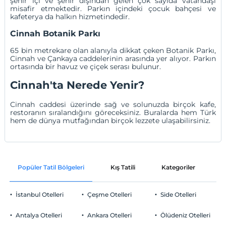
şehir içi ve şehir dışından gelen çok sayıda vatandaşı
misafir etmektedir. Parkın içindeki çocuk bahçesi ve
kafeterya da halkın hizmetindedir.
Cinnah Botanik Parkı
65 bin metrekare olan alanıyla dikkat çeken Botanik Parkı,
Cinnah ve Çankaya caddelerinin arasında yer alıyor. Parkın
ortasında bir havuz ve çiçek serası bulunur.
Cinnah'ta Nerede Yenir?
Cinnah caddesi üzerinde sağ ve solunuzda birçok kafe,
restoranın sıralandığını göreceksiniz. Buralarda hem Türk
hem de dünya mutfağından birçok lezzete ulaşabilirsiniz.
Popüler Tatil Bölgeleri
Kış Tatili
Kategoriler
P
İstanbul Otelleri
Çeşme Otelleri
Side Otelleri
Antalya Otelleri
Ankara Otelleri
Ölüdeniz Otelleri