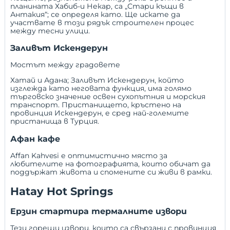
планината Хабиб-и Некар, са „Стари къщи в
Антакия“; се определя като. Ще искате да
участвате в този рядък строителен процес
между тесни улици.
Заливът Искендерун
Мостът между градовете
Хатай и
Адана
; Заливът Искендерун, който
изглежда като неговата функция, има голямо
търговско значение освен сухопътния и морския
транспорт. Пристанището, кръстено на
провинция Искендерун, е сред най-големите
пристанища в Турция.
Афан кафе
Affan Kahvesi е оптимистично място за
любителите на фотографията, които обичат да
поддържат живота и спомените си живи в рамки.
Hatay Hot Springs
Ерзин стартира термалните извори
Тези горещи извори, които са свързани с провинция