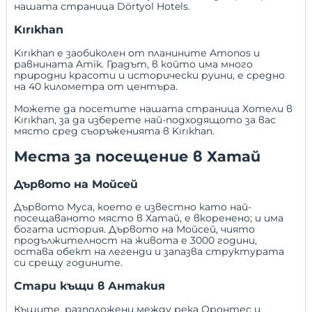
нашата страница
Dörtyol Hotels
.
Kırıkhan
Kırıkhan е заобиколен от планините Amonos и
равнината Amik. Градът, в който има много
природни красоти и исторически руини, е средно
на 40 километра от центъра.
Можете да посетите нашата страница
Хотели в
Kırıkhan
, за да изберете най-подходящото за вас
място сред съоръженията в Kırıkhan.
Места за посещение в Хатай
Дървото на Мойсей
Дървото Муса, което е известно като най-
посещаваното място в Хатай, е вкоренено; и има
богата история. Дървото на Мойсей, чиято
продължителност на живота е 3000 години,
остава обект на легенди и запазва структурата
си срещу годините.
Стари къщи в Антакия
Къщите, разположени между река Оронтес и