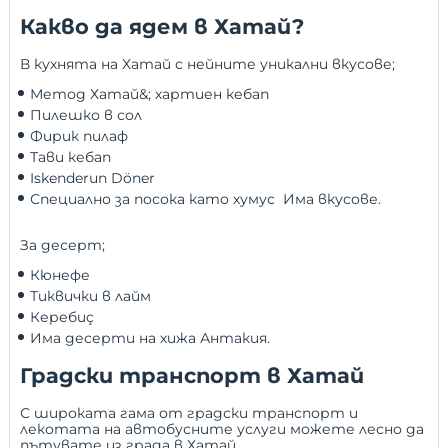
Какво да ядем в Хатай?
В кухнята на Хатай с нейните уникални вкусове;
Метод Хатай&; хартиен кебап
Пилешко в сол
Фирик пилаф
Тави кебап
Iskenderun Döner
Специално за посока като хумус  Има вкусове.
За десерт;
Кюнефе
Тиквички в лайм
Керебиç
Има десерти на хижа Антакия.
Градски транспорт в Хатай
С широката гама от градски транспорт и
лекотата на автобусните услуги можете лесно да
пътувате из града в Хатай.