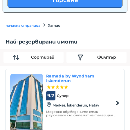
Търсене
начална страница
Хатаи
Най-резервирани имоти
Сортирай
Филтър
Ramada by Wyndham
Iskenderun
9.2
Супер
Merkez, İskenderun, Hatay
Модерно обзаведените стаи
разполагат със сателитна телевизия и
безплатен сервиз за чай и кафе.
Можете да се насладите на гледка към
морето или планината. Можете да се
насладите на храната си в