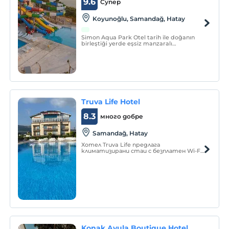
9.6
Супер
Koyunoğlu, Samandağ, Hatay
Simon Aqua Park Otel tarih ile doğanın
birleştiği yerde eşsiz manzaralı
konumuyla eğlence, huzur ve keyfin
adresidir.
Truva Life Hotel
8.3
много добре
Samandağ, Hatay
Хотел Truva Life предлага
климатизирани стаи с безплатен Wi-Fi.
Хотелът разполага с открит басейн и
слънчева тераса. Всички стаи в хотел
Truva Life разполагат с телевизор с
плосък екран, минибар и
самостоятелна баня с 24-часова топла
вода.
Konak Avula Boutique Hotel