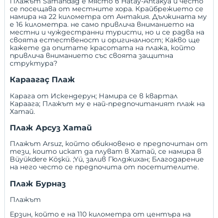
Плажът Samandağ е място в Hatay-Antakya и често
се посещава от местните хора. Крайбрежието се
намира на 22 километра от Антакия. Дължината му
е 16 километра. не само привлича вниманието на
местни и чуждестранни туристи, но и се радва на
своята естественост и оригиналност; Какво ще
кажете да опитате красотата на плажа, който
привлича вниманието със своята защитна
структура?
Караагаç Плаж
Карага от Искендерун; Намира се в квартал
Караага; Плажът му е най-предпочитаният плаж на
Хатай.
Плаж Арсуз Хатай
Плажът
Arsuz
, който обикновено е предпочитан от
тези, които искат да плуват в Хатай, се намира в
Büyükdere Köşkü. ;Yü, залив Гюлджихан; Благодарение
на него често се предпочита от посетителите.
Плаж Бурназ
Плажът
Ерзин
, който е на 110 километра от центъра на