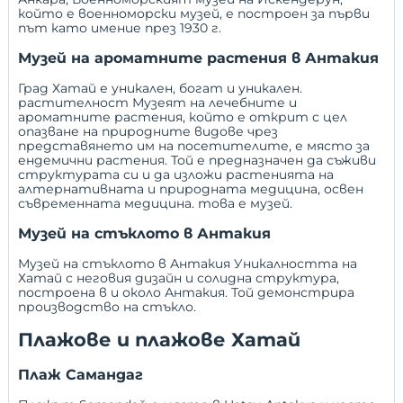
който е военноморски музей, е построен за първи
път като имение през 1930 г.
Музей на ароматните растения в Антакия
Град Хатай е уникален, богат и уникален.
растителност Музеят на лечебните и
ароматните растения, който е открит с цел
опазване на природните видове чрез
представянето им на посетителите, е място за
ендемични растения. Той е предназначен да съживи
структурата си и да изложи растенията на
алтернативната и природната медицина, освен
съвременната медицина. това е музей.
Музей на стъклото в Антакия
Музей на стъклото в Антакия Уникалността на
Хатай с неговия дизайн и солидна структура,
построена в и около Антакия. Той демонстрира
производство на стъкло.
Плажове и плажове Хатай
Плаж Самандаг