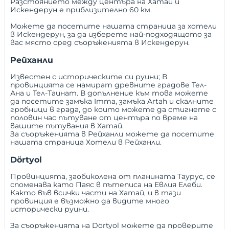
Разстоянието между центъра на Хатай и
Искендерун е приблизително 60 км.
Можете да посетите нашата
страница за хотели
в Искендерун
, за да изберете най-подходящото за
вас място сред съоръженията в Искендерун.
Рейханли
Известен с историческите си руини; В
провинцията се намират древните градове Тел-
Ана и Тел-Таинат. В допълнение към това можете
да посетите замъка Imma, замъка Artah и скалните
гробници в града, до които можете да стигнете с
половин час пътуване от центъра по време на
вашите пътувания в Хатай.
За съоръженията в Рейханли можете да посетите
нашата страница
Хотели в Рейханли
.
Dörtyol
Провинцията, заобиколена от планината Таурус, се
споменава като Паяс в пътеписа на Евлия Елеби.
Както във всички части на Хатай, и в тази
провинция е възможно да видите много
исторически руини.
За съоръженията на Dörtyol можете да проверите