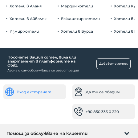
Хотели в Аланя
Мардин хотели
Хотели Ку
Хотели в Айвалък
Ескишехир хотели
Хотели в А
Измир хотели
Хотели в Бурса
Хотели в К
Посочете вашия хотел, вила или
апартамент в платформите на
Добавете хотел
Otelz.
Лесна и самообслужваща се регистрация
Вход екстранет
Да ти се обадим
+90 850 333 0 220
Помощ за обслужване на клиенти