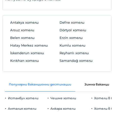
Antakya хотели
Defne хотели
Arsuz хотели
Dörtyol хотели
Belen хотели
Erzin хотели
Hatay Merkez хотели
Kumlu хотели
İskenderun хотели
Reyhanlı хотели
Kırıkhan хотели
Samandağ хотели
Популярни ваканционни дестинации
Зимна ваканция
Истанбул хотели
Чешме хотели
Хотели в С
Анталия хотели
Анкара хотели
Хотели в О