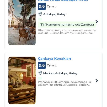
9.6
Супер
Antakya, Hatay
Платете по-късно със Zumbara
Щастливи сме да ви приемем в нашето
имение, чиято конструкция датира
от 1890 г., където ще усетите
историческата текстура на Антакия
във всяка точка. Погрижихме се да
отразим духа на Антакия и
архитектурната текстура на
историята във всички детайли.
Çankaya Konakları
9.6
Супер
Merkez, Antakya, Hatay
Разположен в историческа сграда на
известния Kurtulus Caddesi, хотел
Çankaya Konaklari се намира в центъра
на Антакия. Хотелът предлага
настаняване с модерни удобства и
удобен двор. Wi-Fi достъпът е
безплатен в целия хотел.