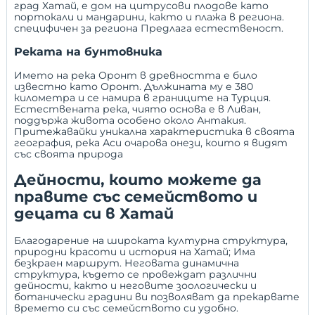
град Хатай, е дом на цитрусови плодове като
портокали и мандарини, както и плажа в региона.
специфичен за региона Предлага естественост.
Реката на бунтовника
Името на река Оронт в древността е било
известно като Оронт. Дължината му е 380
километра и се намира в границите на Турция.
Естествената река, чиято основа е в Ливан,
поддържа живота особено около Антакия.
Притежавайки уникална характеристика в своята
география, река Аси очарова онези, които я видят
със своята природа
Дейности, които можете да
правите със семейството и
децата си в Хатай
Благодарение на широката културна структура,
природни красоти и история на Хатай; Има
безкраен маршрут. Неговата динамична
структура, където се провеждат различни
дейности, както и неговите зоологически и
ботанически градини ви позволяват да прекарвате
времето си със семейството си удобно.