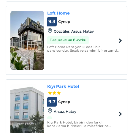
Loft Home
9.3
Супер
Gözcüler, Arsuz, Hatay
Плащане на вноски
Loft Home Pansiyon 15 odalı bir
pansiyondur. Sıcak ve samimi bir ortamda
huzur dolu bir tatil hizmeti sunmaktadır.
Kıyı Park Hotel
9.7
Супер
Arsuz, Hatay
Kıyı Park Hotel, birbirinden farklı
konaklama birimleri ile misafirlerine
hizmet vermektedir.