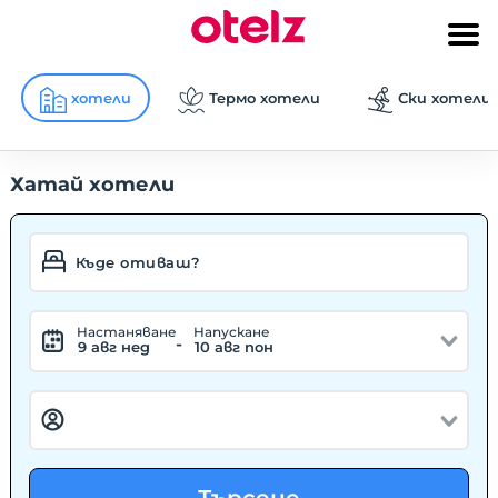
хотели
Термо хотели
Ски хотели
Хатай хотели
Hастаняване
Hапускане
-
9 авг нед
10 авг пон