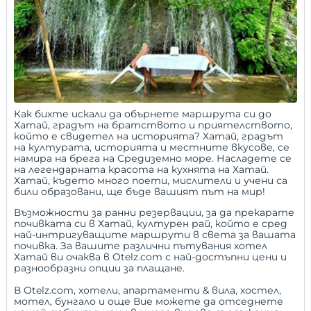
Как бихте искали да обърнете маршрута си до
Хатай, градът на братството и приятелството,
който е свидетел на историята? Хатай, градът
на културата, историята и местните вкусове, се
намира на брега на Средиземно море. Насладете се
на легендарната красота на кухнята на Хатай.
Хатай, където много поети, мислители и учени са
били образовани, ще бъде вашият път на мир!
Възможности за ранни резервации, за да прекарате
почивката си в Хатай, културен рай, който е сред
най-интригуващите маршрути в света за вашата
почивка. За вашите различни пътувания хотел
Хатай ви очаква в Otelz.com с най-достъпни цени и
разнообразни опции за плащане.
В Otelz.com, хотели, апартаменти &
вила
,
хостел
,
мотел
,
бунгало
и още Вие можете да отседнете