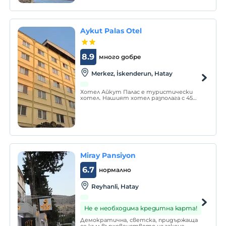
ресторанта.
Aykut Palas Otel
8.9
много добре
Merkez, İskenderun, Hatay
Хотел Айкут Палас е туристически
хотел. Нашият хотел разполага с 45
стаи и 88 легла. Нашият хотел
разполага с неограничен Wi-Fi,
телефонно обслужване, 24-часова топла
вода, удобни климатизирани стаи и рум
сървис. В целия имот е осигурен
безплатен WiFi.
Miray Pansiyon
6.7
нормално
Reyhanli, Hatay
Не е необходима кредитна карта!
Демократична, светска, придържаща