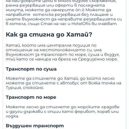
на най-добрите цени в много видове съоръжения,
ранна резервация
или
оферти в последната
минута
, можете да намерите
ön ö Можете да
направите хотелска резервация без плащане
и
имате възможност да направите резервацията си
в хотела, също
Стая на час
и
HotelOfis
ви очакват.
Как да стигна до Хатай?
Хатай, който има централна позиция по
отношение на местоположението си, има
възможност за транспорт по море, суша и въздух,
тъй като се намира на брега на Средиземно море.
Транспорт по суша
Можете да стигнете до Хатай, до който лесно
можете да стигнете с автобус от всяка точка на
Турция, спокойно.
Транспорт по море
Можете лесно да стигнете до морските градове
и други държави с опции като ферибот, кораб или
лодка.
Въздушен транспорт