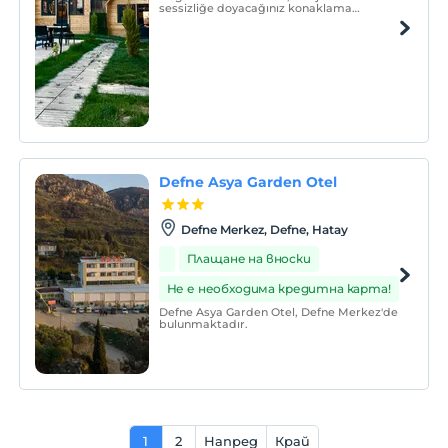
sessizliğe doyacağınız konaklama
deneyimine giden yol... Şehrin
karmaşasından uzak, konforun ve yöresel
tatların bir araya geldiği eşsiz bir
konaklama deneyimi sizi bekliyor.
Defne Asya Garden Otel
Defne Merkez, Defne, Hatay
Плащане на вноски
Не е необходима кредитна карта!
Defne Asya Garden Otel, Defne Merkez'de
bulunmaktadır.
1
2
Напред
Край