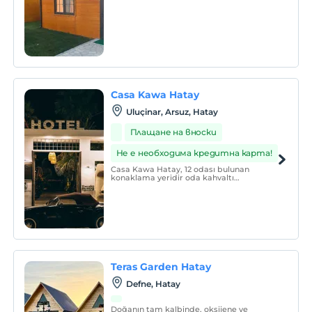
Casa Kawa Hatay
Uluçinar, Arsuz, Hatay
Плащане на вноски
Не е необходима кредитна карта!
Casa Kawa Hatay, 12 odası bulunan
konaklama yeridir oda kahvaltı
konseptinde hizmet vermektedir.
Teras Garden Hatay
Defne, Hatay
Doğanın tam kalbinde, oksijene ve