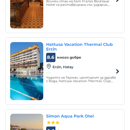
Всички стаи на Sam Franss Boutique
Hotel са реставрирани със зидария,
огнеупорни тухли и дървени
текстури, а стаите, декорирани с
ръчно изработени резбовани мебели, се
предоставят на техните гости, като
се запазва историческата текстура.
Hattusa Vacation Thermal Club
Erzin
8.6
много добре
Erzin, Hatay
Чудото на Термал, центърът за здраве
с вода, Hattusa Vacation Thermal, Clup
Erzin се намира в района на Ерзин.
Разстоянието на съоръжението до
морето е над 750 метра. Можете да
се насладите на морето на 200 м
дългия плаж.
Simon Aqua Park Otel