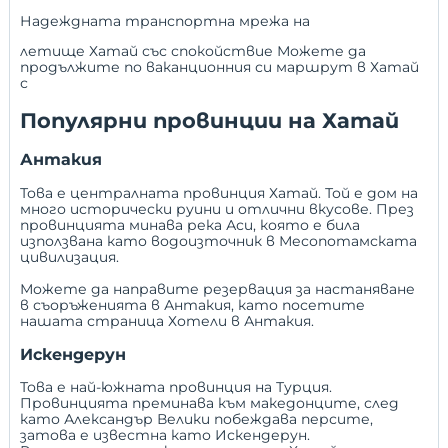
Надеждната транспортна мрежа на
летище Хатай
със спокойствие Можете да
продължите по ваканционния си маршрут в Хатай
с
Популярни провинции на Хатай
Антакия
Това е централната провинция Хатай. Той е дом на
много исторически руини и отлични вкусове. През
провинцията минава река Аси, която е била
използвана като водоизточник в Месопотамската
цивилизация.
Можете да направите резервация за настаняване
в съоръженията в Антакия, като посетите
нашата страница
Хотели в Антакия
.
Искендерун
Това е най-южната провинция на Турция.
Провинцията преминава към македонците, след
като Александър Велики побеждава персите,
затова е известна като Искендерун.