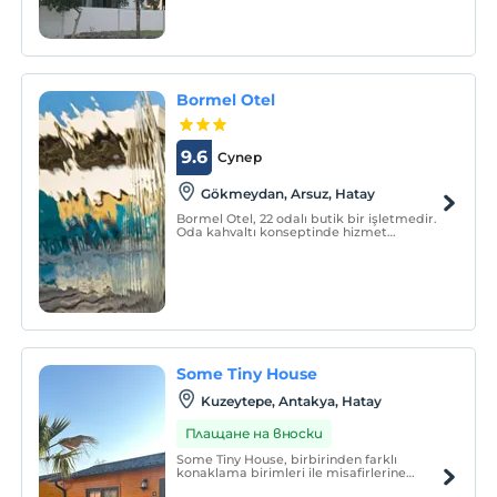
Bormel Otel
9.6
Супер
Gökmeydan, Arsuz, Hatay
Bormel Otel, 22 odalı butik bir işletmedir.
Oda kahvaltı konseptinde hizmet
vermektedir.
Some Tiny House
Kuzeytepe, Antakya, Hatay
Плащане на вноски
Some Tiny House, birbirinden farklı
konaklama birimleri ile misafirlerine
hizmet vermektedir.