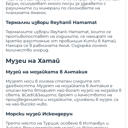
Ерзин, осигуряват много ползи за здравето с
различните си минерали по склоновете на
планината Аманос.
Термални извори Reyhanli Hamamat
Термалните извори Reyhanlı Hamamat, които се
противопоставят на годините, се намират на
кратко разстояние от провинция
Kumlu
в Хатай.
Намира се в равнината Амик. Съдържа голямо
количество хлорид.
Музеи на Хатай
Музей на мозайката в Антакия
Музеят носи в голяма степен следите от
древността. Музеят на мозайката в Антакия е
описан като вторият най-богат музей на мозайка в
света. &Cedil;&Защото; Броят и качеството на
произведенията и мозайките, изложени в музея, са
на най-високо ниво.
Морски музей Искендерун
Трето място на Турция, особено в Истанбул и
Анкара; Военноморският музей на Искендерун,