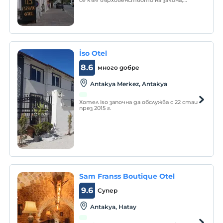
се към върховенството на закона,
възприемаща принципите и
реформите на Ататюрк, ME
İso Otel
8.6
много добре
Antakya Merkez, Antakya
Хотел Iso започна да обслужва с 22 стаи
през 2015 г.
Sam Franss Boutique Otel
9.6
Супер
Antakya, Hatay