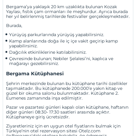
Bergama’ya yaklaşık 20 km uzaklıkta bulunan Kozak
Yaylası, fıstık çam ormanları ile meşhurdur. Ayrıca burada
her yıl belirlenmiş tarihlerde festivaller gerçekleşmektedir.
Burada,
Yürüyüş parkurlarında yürüyüş yapabilirsiniz.
Kamp alanlarında doğa ile iç içe vakit geçirip kamp 
yapabilirsiniz.
Dağcılık etkinliklerine katılabilirsiniz.
Çevresinde bulunan; Nebiler Şelalesi’ni, kaplıca ve 
mağarayı gezebilirsiniz. 
Bergama Kütüphanesi
Şehrin merkezinde bulunan bu kütüphane tarihi özellikler
taşımaktadır. Bu kütüphanede 200.000’e yakın kitap ve
güzel bir okuma salonu bulunmaktadır. Kütüphane 2.
Eumenes zamanında inşa edilmiştir.
Pazar ve pazartesi günleri kapalı olan kütüphane, haftanın
diğer günleri 08:30- 17:30 saatleri arasında açıktır.
Kütüphaneye giriş ücretsizdir.
Ziyaretleriniz için en uygun otel fiyatlarını bulmak için
Türkiye’nin otel rezervasyon sitesi Otelz.com
ile Bergama’daki otellere bakabilir, ön ödemesiz