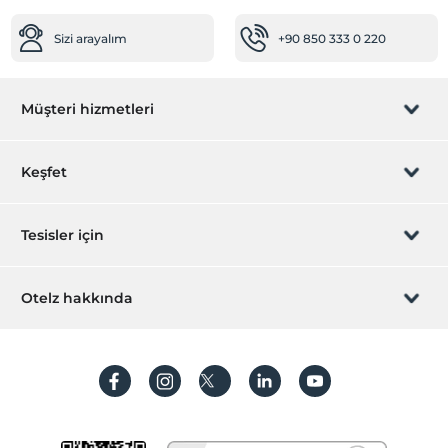
Sizi arayalım
+90 850 333 0 220
Müşteri hizmetleri
Rezervasyon yönet
Keşfet
Sizi arayalım
Hediye Kart
Tesisler için
İştirak olun
ZPara Nedir?
Hemen tesisinizi ekleyin
Otelz hakkında
İletişim
Üye girişi
Villa/Daire ekleyin
Hakkımızda
Sıkça sorulan sorular
Hesap oluştur
Sürdürülebilirlik
Kişisel Verilerin Korunması