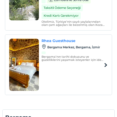
Taksitli Ödeme Seçeneği
Kredi Kartı Gerekmiyor
Otelimiz, Türkiye’nin sayılı yaylalarından
olan çam ağaçları ile bezenmiş olan Kozak
Yaylasındadır. Selinos otel Bergama’nın
kapukaya mevkinde hakim bir tepeye
inşaa edilmiş olup her noktasından yayla
manzarası ve Akropol antik kenti
Rhea Guesthouse
izlenmektedir.
Bergama Merkez, Bergama, İzmir
Bergama’nın tarihi dokusunu ve
güzelliklerini yaşamak isteyenler için ideal
bir konaklama seçeneği sunan Rhea
Guesthouse, şehir merkezinde yer alıyor.
Tarihi yapılarla çevrili olan dairemiz,
muhteşem manzarasıyla konuklarına eşsiz
bir deneyim vadediyor.