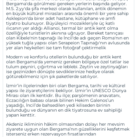
Bergama'da görülmesi gereken yerlerin başında geliyor.
M.S. 2.yy'da şifa merkezi olarak kullanılan, antik dönemin
en büyük kültürel mirasları arasında önemli bir yere sahip
Asklepion'da birer adet hastane, kütüphane ve amfi
tiyatro bulunuyor. Büyüleyici mozaikleriyle üç katlı
ılıcanın yer aldığı Allianoi, termal bir antik kent olma
özelliğiyle turistlerin akınına uğruyor. Bereket tanrıçası
olan Kibele'nin tapınağı ile İncil'de adı geçen Roma'nın en
yüksek tuğla yapısı olan Serapeion Tapınağı'nın avlusunda
yer alan heykelleri ise tam fotoğraf çektirmelik
Modern ve konforlu otellerin bulunduğu bir antik kent
olan Bergama'da yemeniz gereken bölgeye özel tatlar ise
tulum peyniri, çığırtma ve leblebi.
Zeytin ve zeytinyağları
ise gezinizden dönüşte sevdiklerinize hediye olarak
götürebilmeniz için şık paketlerde satılıyor.
İzmir’in ilçelerinden biri olan Bergama, tarihi ve kültürel
yapısı ile ziyaretçilerini bekliyor. İzmir’in UNESCO Dünya
Mirası olan ilk kentidir. Bu ilçe; parşömenin anavatanı,
Eczacılığın babası olarak bilinen Hekim Galenos’un
yaşadığı, İncil’de bahsedilen yedi kiliseden birinin
bulunduğu ve dünyanın en dik tiyatrosuna ev sahipliği
yapan kenttir.
Akdeniz ikliminin hâkim olmasından dolayı her mevsim
ziyarete uygun olan Bergama’nın güzelliklerini keşfetmek
isterseniz erken rezervasyon fırsatlarından