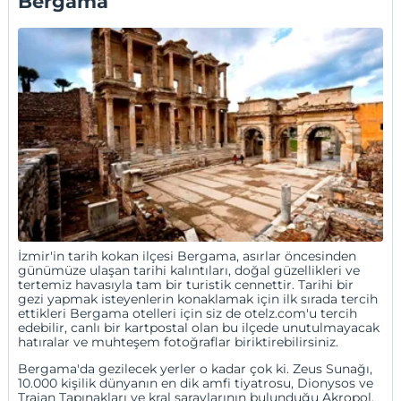
Bergama
İzmir
'in tarih kokan ilçesi Bergama, asırlar öncesinden
günümüze ulaşan tarihi kalıntıları, doğal güzellikleri ve
tertemiz havasıyla tam bir turistik cennettir. Tarihi bir
gezi yapmak isteyenlerin konaklamak için ilk sırada tercih
ettikleri Bergama otelleri için siz de otelz.com'u tercih
edebilir, canlı bir kartpostal olan bu ilçede unutulmayacak
hatıralar ve muhteşem fotoğraflar biriktirebilirsiniz.
Bergama'da gezilecek yerler o kadar çok ki. Zeus Sunağı,
10.000 kişilik dünyanın en dik amfi tiyatrosu, Dionysos ve
Traian Tapınakları ve kral saraylarının bulunduğu Akropol,