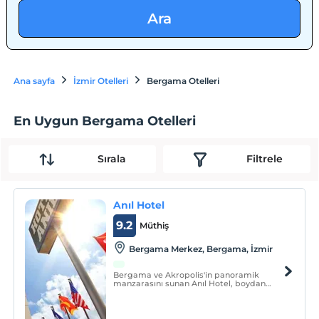
Ara
Ana sayfa
İzmir Otelleri
Bergama Otelleri
En Uygun Bergama Otelleri
Sırala
Filtrele
Anıl Hotel
9.2
Müthiş
Bergama Merkez, Bergama, İzmir
Bergama ve Akropolis'in panoramik
manzarasını sunan Anıl Hotel, boydan
boya pencereli, ücretsiz Wi-Fi erişimli ve
klimalı odalarla hizmet vermektedir.
Bergama Müzesi, otele 100 metreden
daha kısa mesafededir.