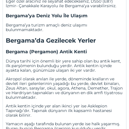
Eğer özel aracınız ile seyahat edecekseniz, D550 (E87)
İzmir- Çanakkale Karayolu ile Bergama’ya varabilirsiniz.
Bergama’ya Deniz Yolu İle Ulaşım
Bergama’ya turizm amaçlı deniz ulaşımı
bulunmamaktadır.
Bergama’da Gezilecek Yerler
Bergama (Pergamon) Antik Kenti
Dünya tarihi için önemli bir yere sahip olan bu antik kent,
ilk parşömenin bulunduğu yerdir. Antik kentin içinde
ayakta kalan, günümüze ulaşan iki yer vardır.
Akropol olarak anılan ile yerde, döneminde kralların ve
devlet ileri gelenlerinin yaşadığı bu yerde, devlet binaları,
Zeus Altarı, saraylar, okul, agora, Athena, Demether, Trajon
ve Hardriyan tapınakları ve dünyanın en dik amfi tiyatrosu
bulunmaktadır.
Antik kentin içinde yer alan ikinci yer ise Asklepion
Tapınağı’dır. Tapınak dünyanın ilk kapsamlı hastanesi
olarak bilinir.
Yamacın aşağı tarafında bulunan yerde ise halk yaşarmış.
Burası bugün Bergama ilçesinin kurulduğu yerdir.