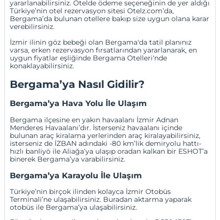
yararlanabilirsiniz. Otelde ödeme seçeneğinin de yer aldığı
Türkiye’nin otel rezervasyon sitesi Otelz.com’da,
Bergama’da bulunan otellere bakıp size uygun olana karar
verebilirsiniz.
İzmir ilinin göz bebeği olan Bergama'da tatil planınız
varsa, erken rezervasyon fırsatlarından yararlanarak, en
uygun fiyatlar eşliğinde
Bergama Otelleri
'nde
konaklayabilirsiniz.
Bergama’ya Nasıl Gidilir?
Bergama’ya Hava Yolu İle Ulaşım
Bergama ilçesine en yakın havaalanı
İzmir Adnan
Menderes Havaalanı
’dır. İsterseniz havaalanı içinde
bulunan araç kiralama yerlerinden araç kiralayabilirsiniz,
isterseniz de İZBAN adındaki -80 km’lik demiryolu hattı-
hızlı banliyö ile Aliağa’ya ulaşıp oradan kalkan bir ESHOT’a
binerek Bergama’ya varabilirsiniz.
Bergama’ya Karayolu İle Ulaşım
Türkiye’nin birçok ilinden kolayca İzmir Otobüs
Terminali’ne ulaşabilirsiniz. Buradan aktarma yaparak
otobüs ile Bergama’ya ulaşabilirsiniz.