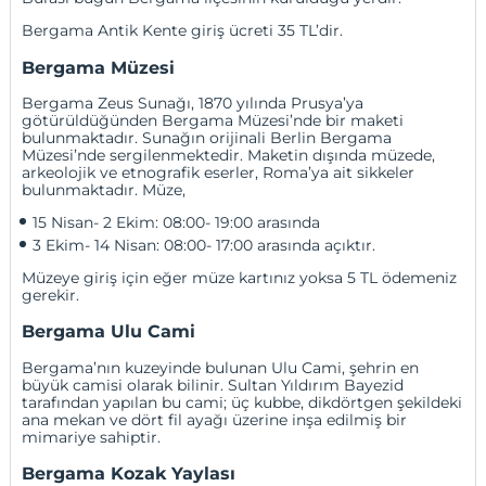
Bergama Antik Kente giriş ücreti 35 TL’dir.
Bergama Müzesi
Bergama Zeus Sunağı, 1870 yılında Prusya’ya
götürüldüğünden Bergama Müzesi’nde bir maketi
bulunmaktadır. Sunağın orijinali Berlin Bergama
Müzesi’nde sergilenmektedir. Maketin dışında müzede,
arkeolojik ve etnografik eserler, Roma’ya ait sikkeler
bulunmaktadır. Müze,
15 Nisan- 2 Ekim: 08:00- 19:00 arasında
3 Ekim- 14 Nisan: 08:00- 17:00 arasında açıktır. 
Müzeye giriş için eğer müze kartınız yoksa 5 TL ödemeniz
gerekir.
Bergama Ulu Cami
Bergama’nın kuzeyinde bulunan Ulu Cami, şehrin en
büyük camisi olarak bilinir. Sultan Yıldırım Bayezid
tarafından yapılan bu cami; üç kubbe, dikdörtgen şekildeki
ana mekan ve dört fil ayağı üzerine inşa edilmiş bir
mimariye sahiptir.
Bergama Kozak Yaylası