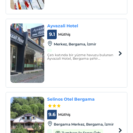
Ayvazali Hotel
9.1
Müthiş
Merkez, Bergama, İzmir
Çatı katında bir yüzme havuzu bulunan
Ayvazali Hotel, Bergama şehir
merkezinden arabayla 10 dakikadan daha
az bir mesafede yer almaktadır.
Selinos Otel Bergama
9.6
Müthiş
Bergama Merkez, Bergama, İzmir
Zumbara ile Sonra Öde