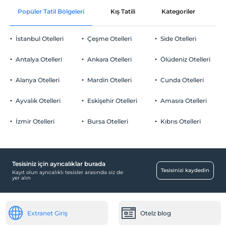
Popüler Tatil Bölgeleri
Kış Tatili
Kategoriler
P
İstanbul Otelleri
Çeşme Otelleri
Side Otelleri
Antalya Otelleri
Ankara Otelleri
Ölüdeniz Otelleri
Alanya Otelleri
Mardin Otelleri
Cunda Otelleri
Ayvalık Otelleri
Eskişehir Otelleri
Amasra Otelleri
İzmir Otelleri
Bursa Otelleri
Kıbrıs Otelleri
Tesisiniz için ayrıcalıklar burada
Tesisinizi kaydedin
Kayıt olun ayrıcalıklı tesisler arasında siz de
yer alın
Extranet Giriş
Otelz blog