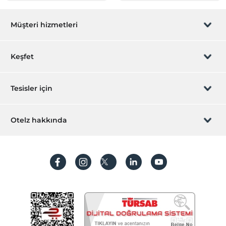
Müşteri hizmetleri
Rezervasyon yönet
Keşfet
Sizi arayalım
Hediye Kart
Tesisler için
İştirak olun
ZPara Nedir?
Hemen tesisinizi ekleyin
Otelz hakkında
İletişim
Üye girişi
Villa/Daire ekleyin
Hakkımızda
Sıkça sorulan sorular
Hesap oluştur
Sürdürülebilirlik
Kişisel Verilerin Korunması
Koşullar ve şartlar
İşlem rehberi