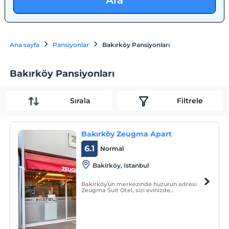
Ara
Ana sayfa
Pansiyonlar
Bakırköy Pansiyonları
Bakırköy Pansiyonları
Sırala
Filtrele
Bakırköy Zeugma Apart
6.1
Normal
Bakirköy, Istanbul
Bakirköy'ün merkezinde huzurun adresi
Zeugma Suit Otel, sizi evinizde
hissettirecek rahatlikta ve yüksek kalitede
dekore edildi. Zeugma suit lüks oteliniz
2019 yilinda yenilenmistir.