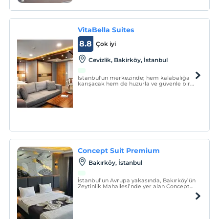
VitaBella Suites
8.8
Çok iyi
Cevizlik, Bakirköy, İstanbul
İstanbul'un merkezinde; hem kalabalığa
karışacak hem de huzurla ve güvenle bir
konaklama deneyimi yaşayacaksınız.
İstanbul'un en iyi suitlerinden birisi olarak
sizlere her zaman en iyi hizmeti sağlamak
için çalışıyoruz.
Concept Suit Premium
Bakırköy, İstanbul
İstanbul’un Avrupa yakasında, Bakırköy’ün
Zeytinlik Mahallesi’nde yer alan Concept
Suit Premium, şehir keşfi, iş seyahati ya da
özel anlar için ideal bir konaklama
alternatifi sunuyor.