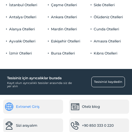
İstanbul Otelleri
Çeşme Otelleri
Side Otelleri
Antalya Otelleri
Ankara Otelleri
Ölüdeniz Otelleri
Alanya Otelleri
Mardin Otelleri
Cunda Otelleri
Ayvalık Otelleri
Eskişehir Otelleri
Amasra Otelleri
İzmir Otelleri
Bursa Otelleri
Kıbrıs Otelleri
Tesisiniz için ayrıcalıklar burada
Tesisinizi kaydedin
Kayıt olun ayrıcalıklı tesisler arasında siz de
yer alın
Extranet Giriş
Otelz blog
Sizi arayalım
+90 850 333 0 220