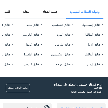
وجهات العطلات الشهيرة
عطلة الشتاء
الفئات
الصفحات
فنادق إسطنبول
فنادق تشيشمي
فنادق سايد
فنادق غا
فنادق أنطاليا
فنادق أنقرة
فنادق أولودينيز
فنادق بوز
فنادق ألانيا
فنادق ماردين
فنادق كوندا
فنادق أدر
فنادق آيفاليك
فنادق أسكيشهير
فنادق أماسرا
فنادق تشا
فنادق إزمير
فنادق بورصة
فنادق قبرص
فنادق أضن
أدرج فندقك، فيلتك، أو شقتك على منصات
Otelz.
قائمة لأماكن إقامتك
الاشتراك السهل والخدمة الذاتية
تسجيل الدخول إلى الشبكة