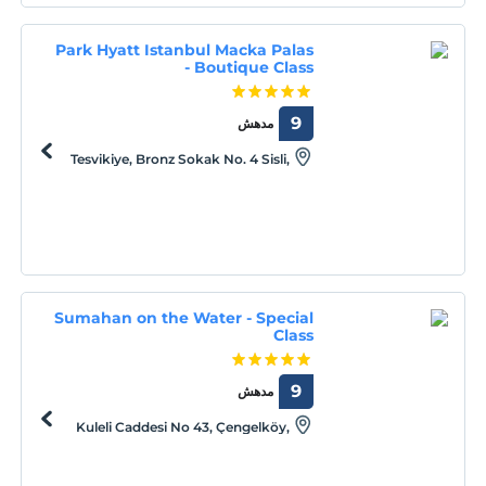
Park Hyatt Istanbul Macka Palas
- Boutique Class
9
مدهش
Tesvikiye, Bronz Sokak No. 4 Sisli,
Istanbul, Istanbul, 34037
Sumahan on the Water - Special
Class
9
مدهش
Kuleli Caddesi No 43, Çengelköy,
Istanbul, Istanbul, 34684