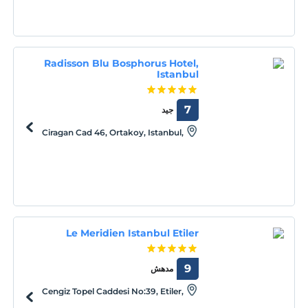
Radisson Blu Bosphorus Hotel,
Istanbul
7
جيد
Ciragan Cad 46, Ortakoy, Istanbul,
Istanbul, 34349
Le Meridien Istanbul Etiler
9
مدهش
Cengiz Topel Caddesi No:39, Etiler,
Istanbul, Istanbul, 34337