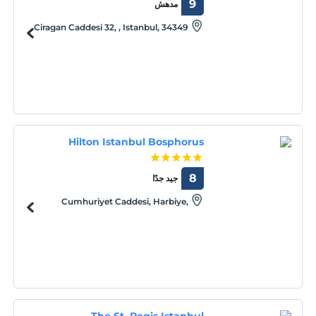
9
مدهش
Ciragan Caddesi 32, , Istanbul, 34349
Hilton Istanbul Bosphorus
8
جيد جدًا
Cumhuriyet Caddesi, Harbiye,
Istanbul, Istanbul, 34367
The St. Regis Istanbul