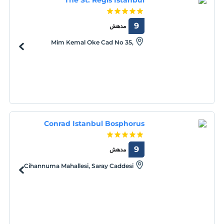
9
مدهش
Mim Kemal Oke Cad No 35,
Nisantasi Sisli, Istanbul, Istanbul, 34367
Conrad Istanbul Bosphorus
9
مدهش
Cihannuma Mahallesi, Saray Caddesi
No:5, Besiktas, Istanbul, Istanbul, 34353