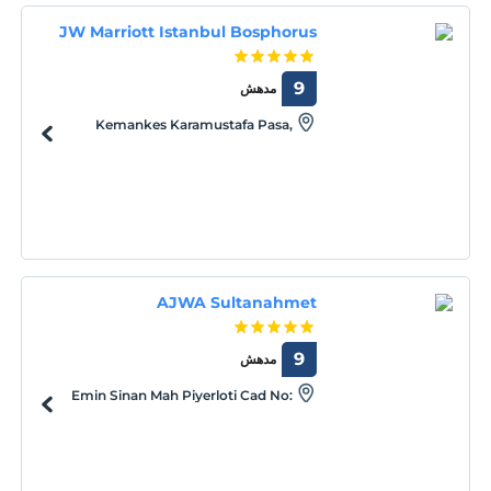
JW Marriott Istanbul Bosphorus
9
مدهش
Kemankes Karamustafa Pasa,
Kemankes Caddesi No:49/8, Beyoglu,
Istanbul, Istanbul, 34425
AJWA Sultanahmet
9
مدهش
Emin Sinan Mah Piyerloti Cad No:
30, Sultanahmet, Istanbul, 34122