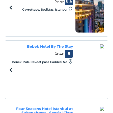
8.6
جيد جدًا
Gayrettepe, Besiktas, Istanbul
Bebek Hotel By The Stay
8
جيد جدًا
Bebek Mah. Cevdet pasa Caddesi No
34, Bebek Besiktas, Istanbul, Istanbul,
80810
Four Seasons Hotel Istanbul at
Sultanahmet - Special Class