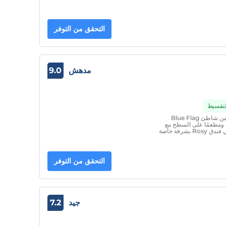
التحقق من التوفر
مدهش
9.0
التقسيط
يقع هذا الفندق المطل على المحيط على بعد خطوات من شاطئ Blue Flag
يفة ومطعمًا على السطح مع
إطلالات خلابة على بحر إيجه. تم تجهيز جميع الغرف في فندق Rosy بشرفة خاصة
التحقق من التوفر
جيد
7.2