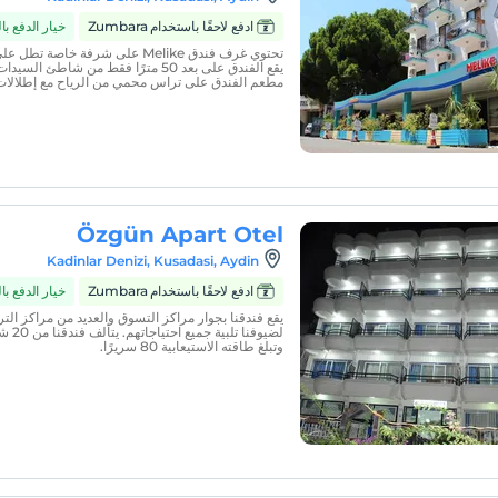
ادفع لاحقًا باستخدام Zumbara
خيار الدفع ب
تحتوي غرف فندق Melike على شرفة خاص
يقع الفندق على بعد 50 مترًا فقط من شا
مطعم الفندق على تراس محمي من الرياح مع إطلالات ب
Özgün Apart Otel
Kadinlar Denizi, Kusadasi, Aydin
ادفع لاحقًا باستخدام Zumbara
خيار الدفع ب
يقع فندقنا بجوار مراكز التسوق والعديد من مراكز ال
وتبلغ طاقته الاستيعابية 80 سريرًا.