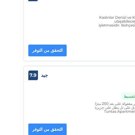
Kadınlar Denizi ve 
ulaşabilece
işletmesidir. Bahçe
التحقق من التوفر
جيد
7.9
التقسيط
توفر هذه الشقق الفندقية ذات الـ 4 نجوم شققًا بأسعار معقولة على بعد 250 مترًا
ق على تل يطل على جزيرة
وتحيط به الأشجار. تم تأثيث الشقق في Tuntas Apartments
التحقق من التوفر