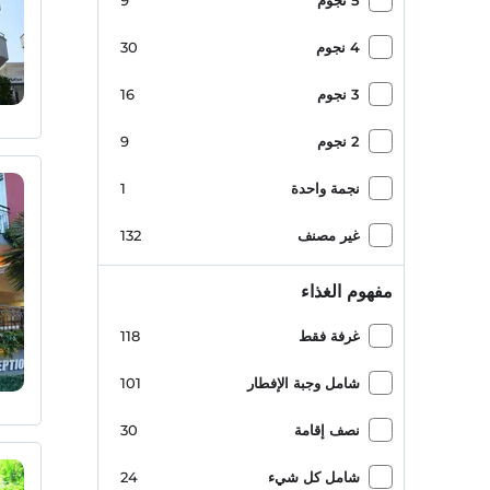
5 نجوم
9
1
Kadınlar Denizi Plajı
4 نجوم
30
3 نجوم
16
2 نجوم
9
نجمة واحدة
1
غير مصنف
132
مفهوم الغذاء
غرفة فقط
118
شامل وجبة الإفطار
101
نصف إقامة
30
شامل كل شيء
24