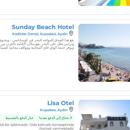
Sunday Beach Hotel
Kadinlar Denizi, Kusadasi, Aydin
يقع هذا الفندق المواجه للبحر في كوساداسي ، ويح
وتراس يطل على البحر. يقع مكان الإقامة بالقرب من
ويوفر خدمة الواي فاي المجانية ومواقف مجانية للسيا
Lisa Otel
Kuşadası, Aydın
لا تحتاج إلى الدفع مقدما
خيار الدفع بالتقسيط
utik bir işletmedir. Oda kahvaltı konseptinde
hizmet vermektedir.