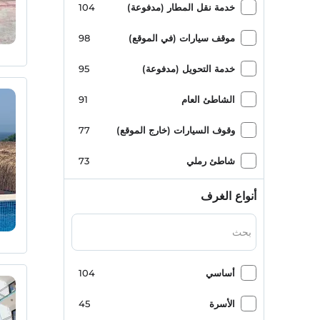
خدمة نقل المطار (مدفوعة)
104
موقف سيارات (في الموقع)
98
خدمة التحويل (مدفوعة)
95
الشاطئ العام
91
وقوف السيارات (خارج الموقع)
77
شاطئ رملي
73
بار حمام السباحة
69
أنواع الغرف
حديقة
64
مركز المدينة
63
أساسي
104
إطلالة على البحر
58
الأسرة
45
حمام تركي
46