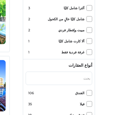
ألترا شامل كليًا
3
شامل كليًا خالٍ من الكحول
2
مبيت وإفطار فردي
2
آلا كارت شامل كليًا
1
غرفة فردية فقط
1
أنواع العقارات
الفندق
106
فيلا
35