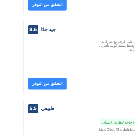
التحقق من التوفر
جيد جدًا
8.6
توي على غرف مع شرفات
 وسط مدينة كوساداسي ،
رات.
التحقق من التوفر
طبيعي
5.5
لا حاجة لبطاقة الائتمان
Lisa Otel, 15 odalı b