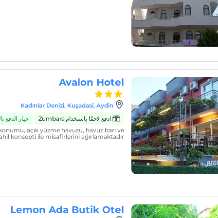
Avalon Hotel
Kadınlar Denizi, Kuşadasi, Aydin
ادفع لاحقًا باستخدام Zumbara
خيار الدفع ب
 konumu, açık yüzme havuzu, havuz barı ve
ahil konsepti ile misafirlerini ağırlamaktadır.
Lemon Ada Butik Otel