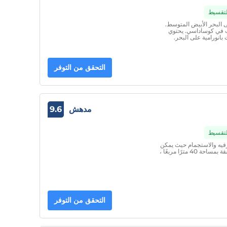
التقسيط
ة تطل على البحر الأبيض المتوسط.
طئ السيدات في كوساداسي. يحتوي
انورامية على البحر.
التحقق من التوفر
مدهش
9.6
التقسيط
ترفيه والاستجمام حيث يمكن
لضيوفنا تلبية جميع احتياجاتهم. يتألف فندقنا من 20 شقة بمساحة 40 مترًا مربعًا ،
التحقق من التوفر