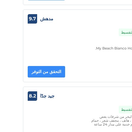
مدهش
9.7
التقسيط
My Beach Bianco Hot
التحقق من التوفر
جيد جدًا
8.2
التقسيط
البحر من شرفات بعض
 ، هاتف ، مجفف شعر ، حمام
، تواليت وشرفة. بصفتنا فندق Kusadasi Ekin ، نقدم خدمة على مدار 24 ساعة