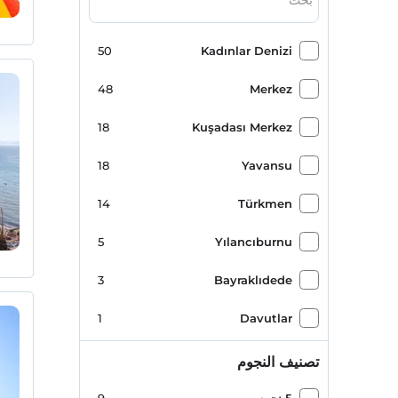
50
Kadınlar Denizi
48
Merkez
18
Kuşadası Merkez
18
Yavansu
14
Türkmen
5
Yılancıburnu
3
Bayraklıdede
1
Davutlar
1
Karaova
تصنيف النجوم
1
Sahil Siteleri