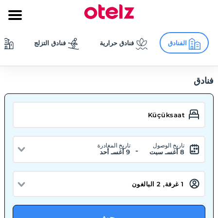
الفنادق
فنادق حرارية
فنادق التزلج
فنادق
تاريخ الوصول
تاريخ المغادرة
-
8 أغسـ سبت
9 أغسـ أحد