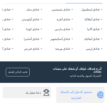
فنادق إسطنبول
فنادق تشيشمي
فنادق سايد
فنادق غا
فنادق أنطاليا
فنادق أنقرة
فنادق أولودينيز
فنادق بوز
فنادق ألانيا
فنادق ماردين
فنادق كوندا
فنادق أدر
فنادق آيفاليك
فنادق أسكيشهير
فنادق أماسرا
فنادق تشا
فنادق إزمير
فنادق بورصة
فنادق قبرص
فنادق أضن
أدرج فندقك، فيلتك، أو شقتك على منصات
Otelz.
قائمة لأماكن إقامتك
الاشتراك السهل والخدمة الذاتية
تسجيل الدخول إلى الشبكة
دعنا نتصل بك
الخارجية