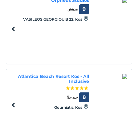
Orpheus Studios
9
مدهش
VASILEOS GEORGIOU B 22, Kos
Atlantica Beach Resort Kos - All
Inclusive
8
جيد جدًا
Gourniatis, Kos