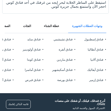
استيقظ على المناظر الخلابة لبحر إيجه من غرفتك في أحد فنادق كوس.
احجز الآن واستمتع بجمال جزيرة كوس.
وجهات العطلات الشهيرة
عطلة الشتاء
الفئات
الصفحات
فنادق إسطنبول
فنادق تشيشمي
فنادق سايد
فنادق غا
فنادق أنطاليا
فنادق أنقرة
فنادق أولودينيز
فنادق بوز
فنادق ألانيا
فنادق ماردين
فنادق كوندا
فنادق أدر
فنادق آيفاليك
فنادق أسكيشهير
فنادق أماسرا
فنادق تشا
فنادق إزمير
فنادق بورصة
فنادق قبرص
فنادق أضن
أدرج فندقك، فيلتك، أو شقتك على منصات
Otelz.
قائمة لأماكن إقامتك
الاشتراك السهل والخدمة الذاتية