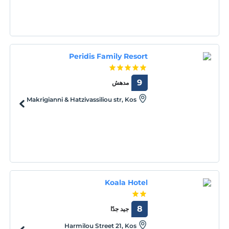
Peridis Family Resort
9
مدهش
Makrigianni & Hatzivassiliou str, Kos
Koala Hotel
8
جيد جدًا
Harmilou Street 21, Kos