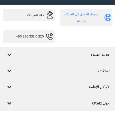
تسجيل الدخول إلى الشبكة
دعنا نتصل بك
الخارجية
+90 850 333 0 220
خدمة العملاء
إدارة الحجز
استكشف
دعنا نتصل بك
كارت هدية
لأماكن الإقامة
انضم إلينا
ما هو ZMoney؟
أدرج فندقك
حول Otelz
اتصال
تسجيل دخول العضو
أدرج الفيلا/الشقة الخاصة بك