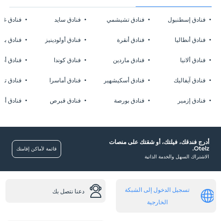
فنادق إسطنبول
فنادق تشيشمي
فنادق سايد
فنادق غا
فنادق أنطاليا
فنادق أنقرة
فنادق أولودينيز
فنادق بوز
فنادق ألانيا
فنادق ماردين
فنادق كوندا
فنادق أدر
فنادق آيفاليك
فنادق أسكيشهير
فنادق أماسرا
فنادق تشا
فنادق إزمير
فنادق بورصة
فنادق قبرص
فنادق أضن
أدرج فندقك، فيلتك، أو شقتك على منصات
Otelz.
قائمة لأماكن إقامتك
الاشتراك السهل والخدمة الذاتية
تسجيل الدخول إلى الشبكة
دعنا نتصل بك
الخارجية