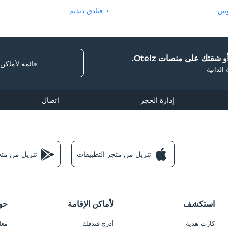
وس
فنادق ديديم
 شقتك على منصات Otelz.
قائمة لأماكن
الذاتية
إدارة الحجز
اتصال
تنزيل من متجر التطبيقات
تنزيل من متجر e Play
استكشف
لأماكن الإقامة
حول z
كارت هدية
أدرج فندقك
معل