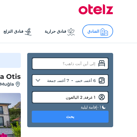
الفنادق
فنادق حرارية
فنادق التزلج
la Otis
-
6 أغسـ خميـ
7 أغسـ جمعة
, Muğla
1 -إقامة ليلية
بحث