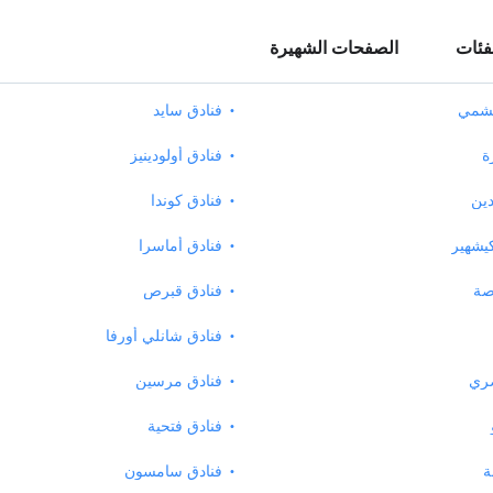
فئات
الصفحات الشهيرة
يشمي
فنادق سايد
ة
فنادق أولودينيز
دين
فنادق كوندا
يشهير
فنادق أماسرا
صة
فنادق قبرص
فنادق شانلي أورفا
صري
فنادق مرسين
فنادق فتحية
ة
فنادق سامسون