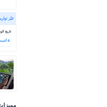
غيّر توار
تاريخ ال
6 أغسطس خميـ
مميزات