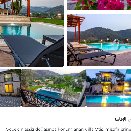
 الإقامة
Göcek’in eşsiz doğasında konumlanan Villa Otis, misafirlerin