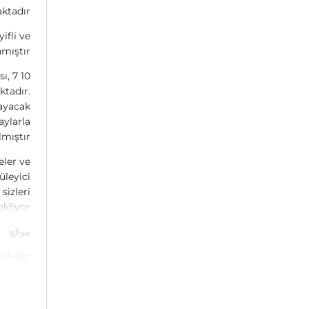
ktadır.
ifli ve
mıştır.
sı, 7
ktadır.
mayacak
aylarla
mıştır.
eler ve
üleyici
sizleri
ekliyor!
موقع
tadır.