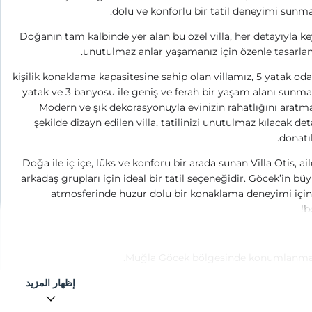
dolu ve konforlu bir tatil deneyimi sunma
Doğanın tam kalbinde yer alan bu özel villa, her detayıyla key
unutulmaz anlar yaşamanız için özenle tasarlan
10 kişilik konaklama kapasitesine sahip olan villamız, 5 yatak oda
yatak ve 3 banyosu ile geniş ve ferah bir yaşam alanı sunma
Modern ve şık dekorasyonuyla evinizin rahatlığını arat
şekilde dizayn edilen villa, tatilinizi unutulmaz kılacak det
donatıl
Doğa ile iç içe, lüks ve konforu bir arada sunan Villa Otis, ail
arkadaş grupları için ideal bir tatil seçeneğidir. Göcek’in büy
atmosferinde huzur dolu bir konaklama deneyimi için 
b
Muğla Göcek bölgesinde konumlanmak
إظهار المزيد