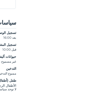
سياسات
تسجيل الوص
بعد 16:00
تسجيل المغا
قبل 10:00
حيوانات أليف
غير مسموح بال
التدخين
ممنوع التدخي
طفل (أطفال
الأطفال الرضع ح
لا توجد سياسة