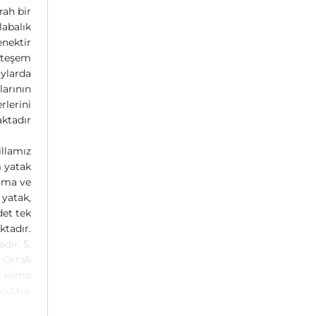
rah bir
labalık
nektir.
uhteşem
oylarda
larının
rlerini
ktadır.
illamız
m yatak
lima ve
 yatak,
det tek
ktadır.
dır. 5.
. Ortak
e klima
uttur.