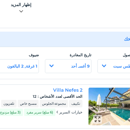
Bahçede hamak, şezlong ve çocuklar için oyun alanı mev
إظهار المزيد
Huzurlu ve size özel bir tatil için Villa Nefes 2'yi öne
Markete 1 km, merkeze 2 km, havaalanına 55 km mesaf
يخك
Plaja 4 km mesaf
وصول
تاريخ المغادرة
ضيوف
9 أغسـ أحد
1 غرفة, 2 البالغون
Villa Nefes 2
الحد الأقصى لعدد الأشخاص
:
12
تكييف
مجموعة الجلوس
مسبح خاص
تلفزيون
خيارات السرير
(6 مبلغ) سرير مفرد
(3 مبلغ) مزدوج