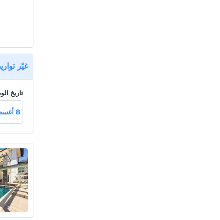
cuttur.
riyoruz.
موقع
ededir.
شاطئ
غيّر توار
ededir.
تاريخ ال
8 أغسطس سبت