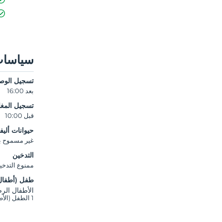
سياسات
تسجيل الوص
بعد 16:00
تسجيل المغا
قبل 10:00
حيوانات أليف
غير مسموح بال
التدخين
ممنوع التدخي
طفل (أطفال
الأطفال الرضع ح
1 الطفل (الأطفال) الذين تقل أعمارهم عن 12 مجانيون لكل غرفة