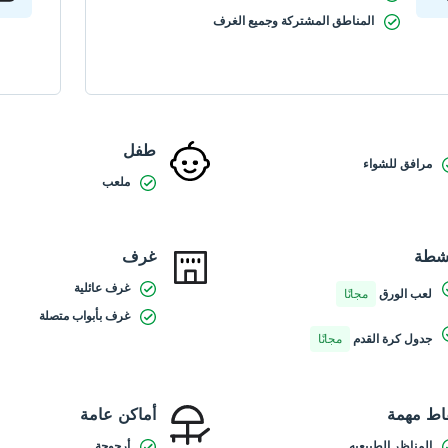
المناطق المشتركة وجميع الغرف
طفل
مرافق للشواء
ملعب
شطة
غرف
غرف عائلية
لعب الورق
مجانًا
غرف بأبواب متصلة
جدول كرة القدم
مجانًا
اط مهمة
أماكن عامة
المناظر الطبيعيه
أرجوحة