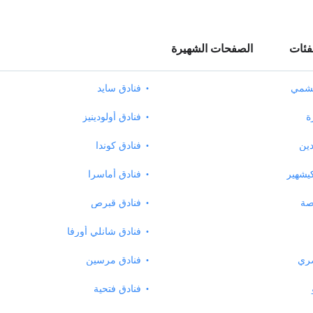
فئات
الصفحات الشهيرة
يشمي
فنادق سايد
ة
فنادق أولودينيز
دين
فنادق كوندا
يشهير
فنادق أماسرا
صة
فنادق قبرص
فنادق شانلي أورفا
صري
فنادق مرسين
فنادق فتحية