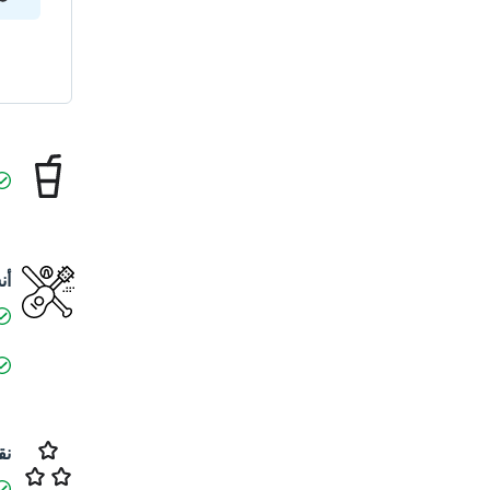
أن
نق