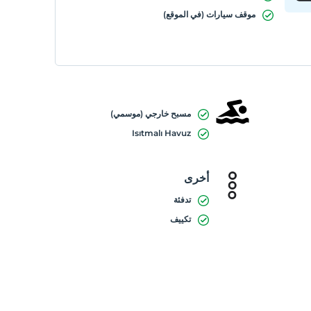
موقف سيارات (في الموقع)
مسبح خارجي (موسمي)
Isıtmalı Havuz
أخرى
تدفئة
تكييف