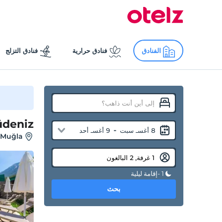
الفنادق
فنادق حرارية
فنادق التزلج
üdeniz
-
8 أغسـ سبت
9 أغسـ أحد
, Muğla
1 -إقامة ليلية
بحث