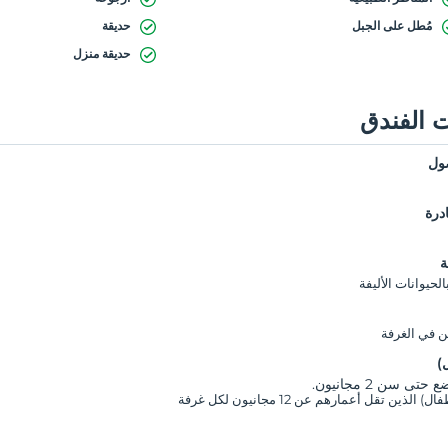
مُطل على الجبل
حديقة
حديقة منزل
 الفندق
ول
درة
ة
حيوانات الأليفة
ن في الغرفة
)
تى سن 2 مجانيون.