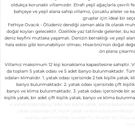
oldukça korunaklı villamızdır. Etrafı yeşil ağaçlarla çevrili fe
bahçeye ve yeşil alana sahip villamız, çocuklu aileler ve ka
gruplar için ideal bir seçe
Fethiye Ovacık - Ölüdeniz dendiği zaman akla ilk olarak m
doğal koyları gelecektir. Özellikle yaz tatilinde gelenler, bu k
deniz keyfini mutlaka yaşamalı. Denizin berraklığı ve yeşil alan
hala eskisi gibi korunabiliyor olması, Hisarönü'nün doğal değe
ön plana çıkarma
Villamız maksimum 12 kişi konaklama kapasitesine sahiptir. V
da toplam 5 yatak odası ve 5 adet banyo bulunmaktadır. Tü
odaları klimalıdır. 1. yatak odası içerisinde 2 tek kişilik yatak, k
banyo bulunmaktadır. 2. yatak odası içerisinde çift kişilik
banyo ve klima bulunmaktadır. 3. yatak odası içerisinde bir a
kişilik yatak, bir adet çift kişilik yatak, banyo ve klima bulunma
4. yatak odasında üç adet tek kişilik yatak, klima bulunmakta
yatak odasında çift kişilik yatak ve klima bulunmaktadır
alanda, salon-mutfak, iki adet TV, iki adet WC-Duş v
mevc