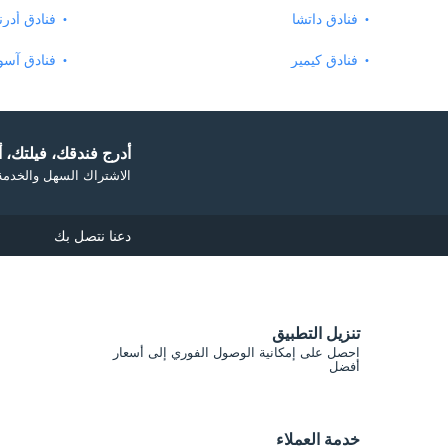
فنادق داتشا
فنادق أدرن
فنادق كيمير
فنادق آس
أدرج فندقك، فيلتك، أو
الاشتراك السهل والخدمة 
دعنا نتصل بك
تنزيل التطبيق
احصل على إمكانية الوصول الفوري إلى أسعار
أفضل
خدمة العملاء