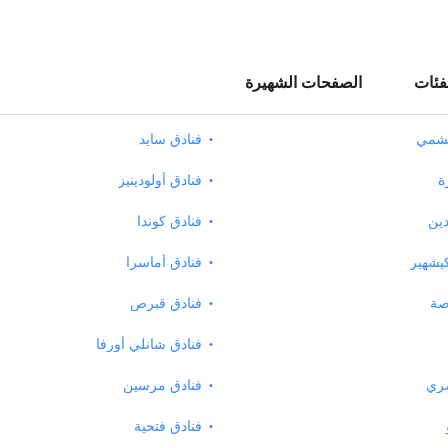
فئات
الصفحات الشهيرة
يشمي
فنادق سايد
ة
فنادق أولودينيز
دين
فنادق كوندا
يشهير
فنادق أماسرا
صة
فنادق قبرص
فنادق شانلي أورفا
صري
فنادق مرسين
فنادق فتحية