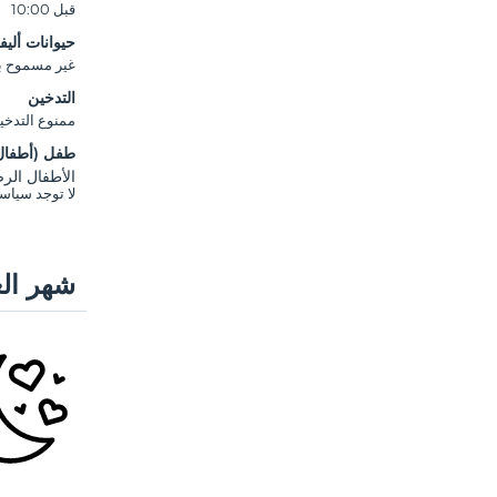
قبل 10:00
حيوانات أليف
غير مسموح بال
التدخين
ممنوع التدخي
طفل (أطفال
الأطفال الرضع ح
لا توجد سياسة
شهر الع