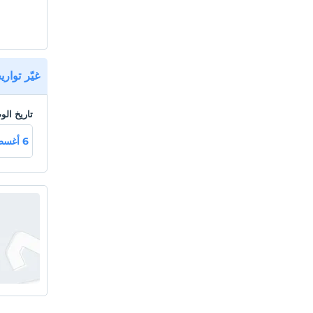
غيّر توار
تاريخ ال
6 أغسطس خميـ