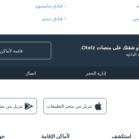
ة
فنادق سامسون
وس
فنادق ديديم
 شقتك على منصات Otelz.
قائمة لأماكن
الذاتية
إدارة الحجز
اتصال
تنزيل من متجر التطبيقات
تنزيل من متجر e Play
استكشف
لأماكن الإقامة
حول z