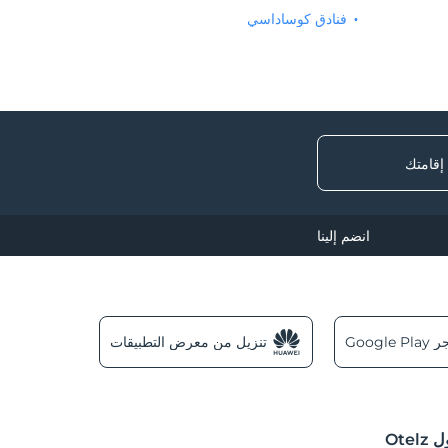
فنادق كوساداسي
 إقامتك
انضم إلينا
Googl
تنزيل من معرض التطبيقات
Otel