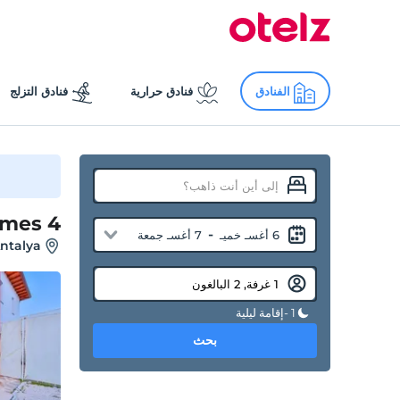
الفنادق
فنادق حرارية
فنادق التزلج
ames 4
-
6 أغسـ خميـ
7 أغسـ جمعة
Antalya
1 -إقامة ليلية
بحث