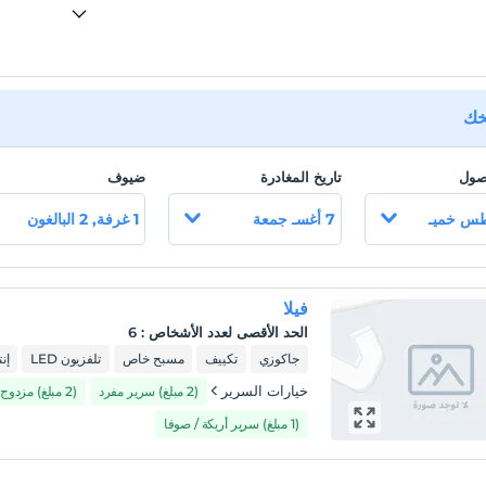
يخك
وصول
تاريخ المغادرة
ضيوف
7 أغسـ جمعة
1 غرفة, 2 البالغون
فيلا
الحد الأقصى لعدد الأشخاص
:
6
جاكوزي
تكييف
مسبح خاص
تلفزيون LED
إن
خيارات السرير
(2 مبلغ) سرير مفرد
(2 مبلغ) مزدوج
(1 مبلغ) سرير أريكة / صوفا