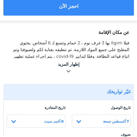
احجز الآن
عن مكان الإقامة
فيلا Ilgım بها 3 غرف نوم ، 2 حمام وتتسع لـ 6 أشخاص. يحتوي
المطبخ على جميع المواد اللازمة. تم تنظيفه بعناية لكم ولضيوفنا وتم
اتباع قواعد النظافة. وفقًا لتدابير covid-19 ، يتم إجراء عملية تطهير
مزدوجة.
إظهار المزيد
تحتوي غرفة المعيشة على مجموعة جلوس ومكيف هواء وطاولة طعام
وتلفزيون.
غيّر تواريخك
ثلاجة وغسالة ملابس في مطبخنا ، الذي يحتوي على جميع أدوات
المطبخ. يقدم لك جميع أدوات المطبخ مثل غسالة الصحون والغلاية
والأواني والمقالي.
تاريخ الوصول
تاريخ المغادرة
يمكنك أن تجد العديد من الأشياء التي تبحث عنها في الفيلا الخاصة بنا.
7 أغسطس جمعة
8 أغسـ سبت
لدينا مناشف وملاءات. يوجد 5 كراسي استلقاء للتشمس ووسائد
بالإضافة إلى مظلتين.
ضيوف