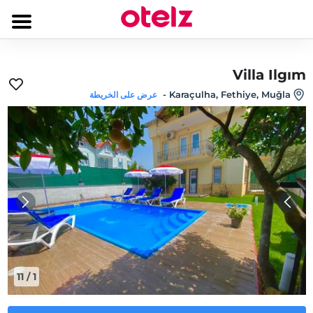
Villa Ilgım
-
Karaçulha, Fethiye, Muğla
عرض على الخريطة
11
/
1