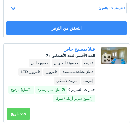
موقع
1 غرفة, 2 البالغون
900 م للسوق ، 4 كم عن المطاعم والمركز ، 40 كم عن المطار. على
مسافة.
التحقق من التوفر
عرض على الخريطة
فيلا بمسبح خاص
الحد الأقصى لعدد الأشخاص
:
7
تكييف
مجموعة الجلوس
مسبح خاص
سياسات الفندق
تلفاز بشاشة مسطحة
تلفزيون
تلفزيون LED
تسجيل الوصول
بعد 16:00
إنترنت
إنترنت لاسلكي
خيارات السرير
(2 مبلغ) سرير مفرد
(2 مبلغ) مزدوج
تسجيل المغادرة
قبل 10:00
(1 مبلغ) سرير أريكة / صوفا
حيوانات أليفة
غير مسموح بالحيوانات الأليفة
حدد تاريخ
التدخين
ممنوع التدخين في الغرفة