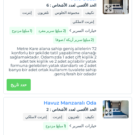
يمكن الوصول إلى المنشأة بين 14:00 – 21:00. خارج هذه الساعات،
الحد الأقصى لعدد الأشخاص
:
6
تكون بوابة الدخول مغلقة.
تكييف
مجموعة الجلوس
تلفزيون
إنترنت
طفل (أطفال)
إنترنت لاسلكي
الأطفال الرضع حتى سن 2 مجانيون.
خيارات السرير
(2 مبلغ) سرير مفرد
(1 مبلغ) مزدوج
1 الطفل (الأطفال) الذين تقل أعمارهم عن 6 مجانيون لكل غرفة
(2 مبلغ) سرير أريكة / صوفا
72 Metre Kare alana sahip geniş ailelerin
konforlu bir şekilde tatil yapabilme olanağı
sağlamaktadır. Odamızda 1 adet çift kişilik 2
adet tek kişilik ve 2 adet açılabilir yatak
formuna gelebilen yatak standartı ve 2 adet
banyo bir adet ortak kullanım tuvalete sahip
geniş ferah bir odadır.
حدد تاريخ
Havuz Manzaralı Oda
الحد الأقصى لعدد الأشخاص
:
2
تكييف
تلفزيون
إنترنت
إنترنت لاسلكي
خيارات السرير
(1 مبلغ) مزدوج