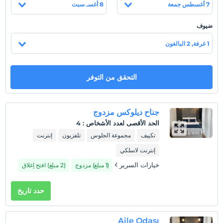
7 أغسطس جمعة
8 أغسـ سبت
الخضراء ، وهي الجنة الخفية للبحر الأبيض المتوسط ، على بعد 10
دقائق فقط سيرًا على الأقدام من الشاطئ.
ضيوف
1 غرفة, 2 البالغون
عرض على الخريطة
التحقق من التوفر
سياسات الفندق
تسجيل الوصول
جناح ديلوكس مزدوج
بعد 14:00
الحد الأقصى لعدد الأشخاص
:
4
تكييف
مجموعة الجلوس
تلفزيون
إنترنت
تسجيل المغادرة
قبل 12:00
إنترنت لاسلكي
حيوانات أليفة
خيارات السرير
(1 مبلغ) مزدوج
(2 مبلغ) افتح إغلاق
غير مسموح بالحيوانات الأليفة
حدد تاريخ
التدخين
ممنوع التدخين في الغرفة
ساعات تسجيل الوصول
Aile Odası