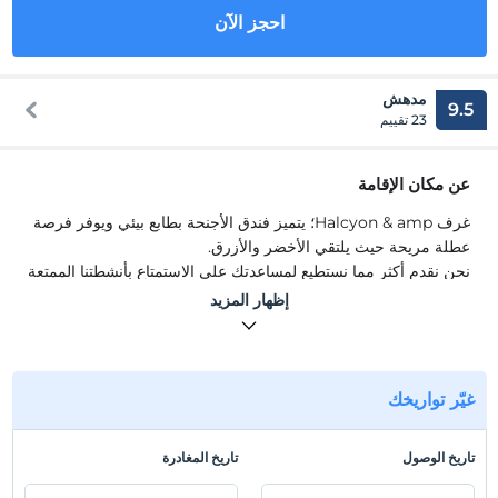
احجز الآن
مدهش
9.5
23 تقييم
عن مكان الإقامة
غرف Halcyon & amp؛ يتميز فندق الأجنحة بطابع بيئي ويوفر فرصة
عطلة مريحة حيث يلتقي الأخضر والأزرق.
نحن نقدم أكثر مما نستطيع لمساعدتك على الاستمتاع بأنشطتنا الممتعة
في فندقنا ، وفرصة الاستفادة من حمامات السباحة الخاصة بنا حيث
إظهار المزيد
يلتقي اللون الأخضر بالطبيعة من أجل الاستمتاع بعطلة لا تُنسى في
جوتشيك ، الجنة الخفية للبحر الأبيض المتوسط.
موقع
غيّر تواريخك
منشأتنا في فتحية جوتشيك.
شاطئ
تاريخ الوصول
تاريخ المغادرة
يقع فندقنا على اتصال مع الغابة بخلجانها العجيبة الطبيعية وطبيعتها