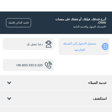
نحن نقبل فقط الضيوف الذين تتراوح أعمارهم بين 18و 85.
طفل (أطفال)
الأطفال الرضع حتى سن 2 مجانيون.
أدرج فندقك، فيلتك، أو شقتك على منصات
1 الطفل (الأطفال) الذين تقل أعمارهم عن 6 مجانيون لكل غرفة
Otelz.
مسبح خارجي
قائمة لأماكن إقامتك
الاشتراك السهل والخدمة الذاتية
مطعم (حسب الطلب)
غرف
تسجيل الدخول إلى الشبكة
دعنا نتصل بك
الخارجية
غرف ممنوع فيها التدخين
خدمات الاستقبال
+90 850 333 0 220
تسجيل الوصول/المغادرة السريع
أخرى
خدمة العملاء
تكييف
نقاط مهمة
إدارة الحجز
استكشف
المناظر الطبيعيه
دعنا نتصل بك