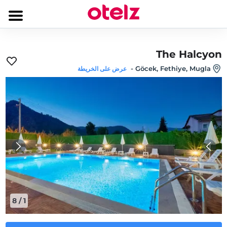
The Halcyon
-
Göcek, Fethiye, Mugla
عرض على الخريطة
8
/
1