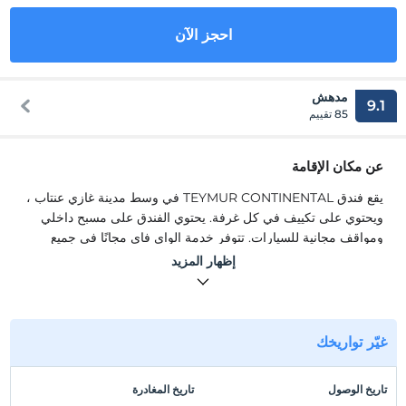
احجز الآن
مدهش
9.1
85 تقييم
عن مكان الإقامة
يقع فندق TEYMUR CONTINENTAL في وسط مدينة غازي عنتاب ،
ويحتوي على تكييف في كل غرفة. يحتوي الفندق على مسبح داخلي
ومواقف مجانية للسيارات. تتوفر خدمة الواي فاي مجانًا في جميع
أنحاء الفندق. تم تزيين جميع الغرف في فندق TEYMUR
إظهار المزيد
CONTINENTAL بشكل عصري وتم تجهيزها بمنطقة جلوس وتلفزيون
بشاشة مسطحة مع قنوات فضائية وحمام خاص مع مجفف شعر. يتوفر
أيضًا ميني بار وغلاية كهربائية.
يقع فندق TEYMUR CONTINENTAL في وسط مدينة غازي عنتاب ،
غيّر تواريخك
ويحتوي على تكييف في كل غرفة. يحتوي الفندق على مسبح داخلي
ومواقف مجانية للسيارات. تتوفر خدمة الواي فاي المجانية في جميع
تاريخ الوصول
تاريخ المغادرة
أنحاء الفندق. تم تزيين جميع الغرف في فندق TEYMUR