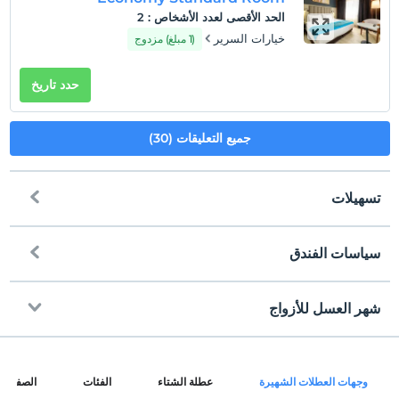
الحد الأقصى لعدد الأشخاص
:
2
خيارات السرير
(1 مبلغ) مزدوج
حدد تاريخ
جميع التعليقات (30)
تسهيلات
سياسات الفندق
إنترنت
تسجيل الوصول
مجاني Wi-Fi
بعد 14:00
شهر العسل للأزواج
المناطق المشتركة فقط
تسجيل المغادرة
قبل 12:00
زخرفة الغرفة
حيوانات أليفة
وجهات العطلات الشهيرة
عطلة الشتاء
الفئات
الصفحات
غير مسموح بالحيوانات الأليفة