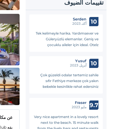
تقييمات الضيوف
Serden
10
أكتـ 2023
Tek kelimeyle harika. Yardımsever ve
Güleryüzlü elemanlar. Geniş ve
çocuklu aileler için ideal. Otelz
sayesinde inanılmaz fiyata kaldık.
Yusuf
10
أبريل 2023
Çok güzeldi odalar tertemiz sahile
sıfır Fethiye merkeze çok yakın
bebekle kesinlikle rahat edersiniz
evinizi aratmaz 1+1 rezervasyon
olmasına rağmen 2+1de kaldık çok
Fraser
güzeldi. Gün batımı mükemmel.
9.7
مايو 2023
Very nice apartment in a lovely resort
عن مكان
next to the beach. 15 minute walk
from the lively bars and restaurants