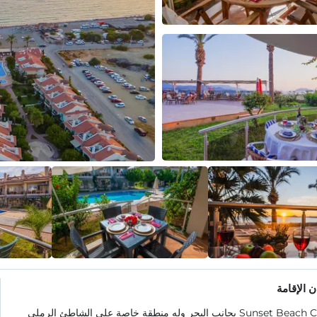
 الإقامة
يقع Sunset Beach Club بجانب البحر وله منطقة خاصة على الشاطئ الرملي