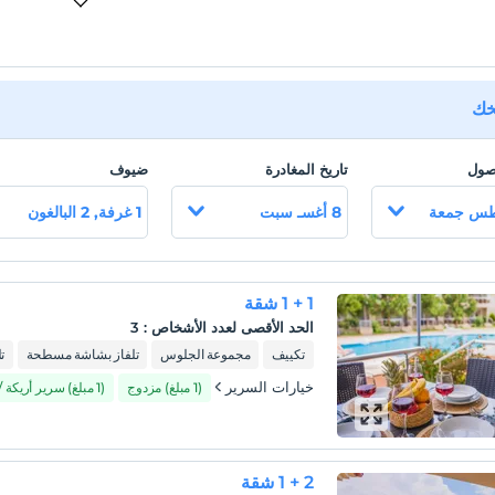
يخك
وصول
تاريخ المغادرة
ضيوف
8 أغسـ سبت
1 غرفة, 2 البالغون
1 + 1 شقة
الحد الأقصى لعدد الأشخاص
:
3
تكييف
مجموعة الجلوس
تلفاز بشاشة مسطحة
ت
خيارات السرير
(1 مبلغ) مزدوج
(1 مبلغ) سرير أريكة / صوفا
2 + 1 شقة