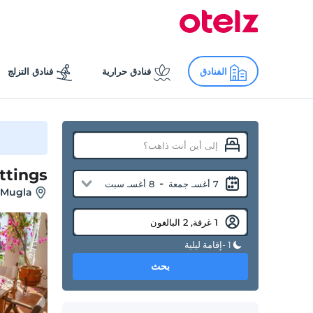
الفنادق
فنادق حرارية
فنادق التزلج
ttings
-
7 أغسـ جمعة
8 أغسـ سبت
, Mugla
1 -إقامة ليلية
بحث