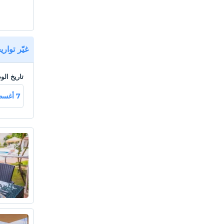
غيّر توار
تاريخ ال
7 أغسطس جمعة