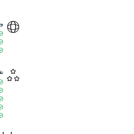
وس
نق