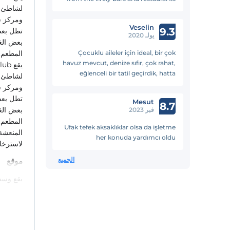
لشاطئ كا
of Calis beach. Highly recommend.
Veselin
9.3
تطل بعض 
يولـ 2020
بعض الغ
Çocuklu aileler için ideal, bir çok
المطعم. 
havuz mevcut, denize sıfır, çok rahat,
eğlenceli bir tatil geçirdik, hatta
لشاطئ كا
doyamadık 1 gün daha uzattık,
kesinlikle tekrar geleceğiz
تطل بعض 
Mesut
8.7
بعض الغ
فبر 2023
المطعم. 
Ufak tefek aksaklıklar olsa da işletme
المنعشة
her konuda yardımcı oldu
لاسترخاء
الجميع
موقع
يقع وسط مدينة فتح