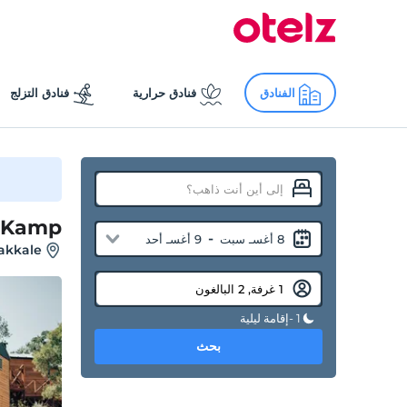
الفنادق
فنادق حرارية
فنادق التزلج
 Kamp
-
8 أغسـ سبت
9 أغسـ أحد
nakkale
1 -إقامة ليلية
بحث