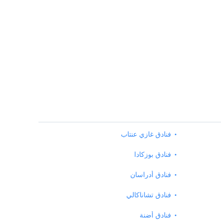
فنادق غازي عنتاب
فنادق بوزكادا
فنادق أدراسان
فنادق تشاناكالي
فنادق أضنة