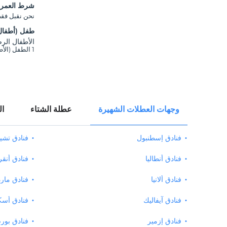
شرط العمر 
نحن نقبل فقط ا
طفل (أطفال
الأطفال الرضع ح
1 الطفل (الأطفال) الذين تقل أعمارهم عن 6 مجانيون لكل غرفة
وجهات العطلات الشهيرة
عطلة الشتاء
ال
فنادق إسطنبول
فنادق تش
فنادق أنطاليا
فنادق أنقر
فنادق ألانيا
فنادق مار
فنادق آيفاليك
فنادق أسك
فنادق إزمير
فنادق بور