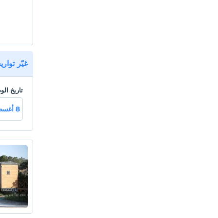
غيّر توار
تاريخ ال
8 أغسطس سبت