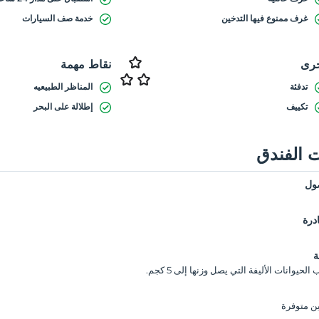
غرف ممنوع فيها التدخين
خدمة صف السيارات
رى
نقاط مهمة
تدفئة
المناظر الطبيعيه
تكييف
إطلالة على البحر
 الفندق
ول
درة
ة
لحيوانات الأليفة التي يصل وزنها إلى 5 كجم.
ن متوفرة