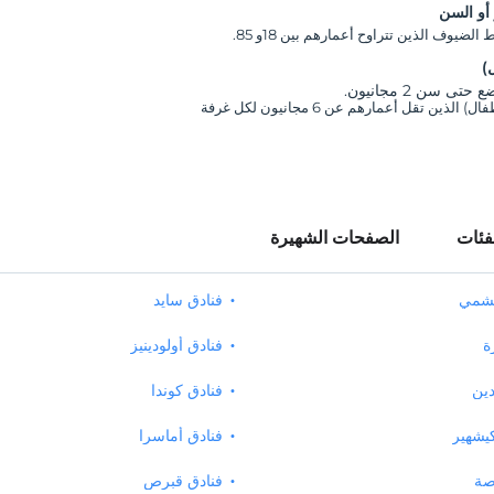
أو السن
لضيوف الذين تتراوح أعمارهم بين 18و 85.
)
تى سن 2 مجانيون.
فئات
الصفحات الشهيرة
يشمي
فنادق سايد
ة
فنادق أولودينيز
دين
فنادق كوندا
يشهير
فنادق أماسرا
صة
فنادق قبرص