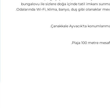
bungalovu ile sizlere doğa içinde tatil imkanı sunm
Odalarında Wi-Fi, klima, banyo, duş gibi olanaklar mev
Çanakkale Ayvacık'ta konumlanmak
Plaja 100 metre mesaf